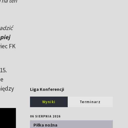
 na ten
adzić
piej
iec FK
15.
ze
iędzy
Liga Konferencji
Wyniki
Terminarz
06 SIERPNIA 2026
Piłka nożna