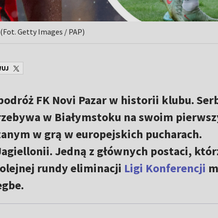
(Fot. Getty Images / PAP)
WUJ
podróż FK Novi Pazar w historii klubu. Ser
przebywa w Białymstoku na swoim pierws
zanym w grą w europejskich pucharach.
agiellonii. Jedną z głównych postaci, któr
lejnej rundy eliminacji
Ligi Konferencji
m
egbe.