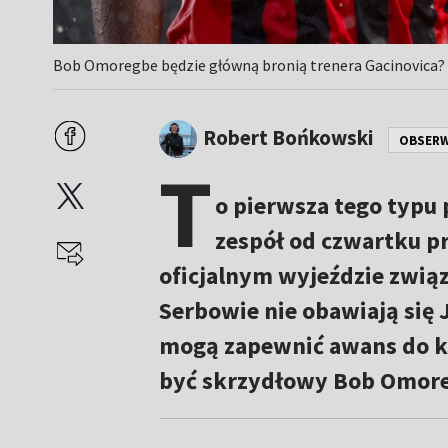
Bob Omoregbe będzie główną bronią trenera Gacinovica? 
Robert Bońkowski
OBSER
T
o pierwsza tego typu 
zespół od czwartku 
oficjalnym wyjeździe zwią
Serbowie nie obawiają się J
mogą zapewnić awans do ko
być skrzydłowy Bob Omor