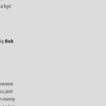
ma być
nią
Bob
renera
z jest
nie mamy