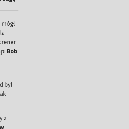
a mógł
la
 trener
ąpi
Bob
d był
dak
y z
 w