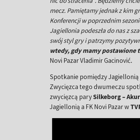
nic do stracenia". Będziemy chci
mecz. Pamiętamy jednak z kim gram
Konferencji w poprzednim sezoni
Jagiellonia podeszła do nas z s
swój styl gry i patrzymy pozytyw
wtedy, gdy mamy postawione 
Novi Pazar Vladimir Gacinović.
Spotkanie pomiędzy Jagiellonią 
Zwycięzca tego dwumeczu spotka s
zwycięzcą pary
Silkeborg – Akur
Jagiellonią a FK Novi Pazar w
TV