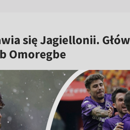
wia się Jagiellonii. Głó
ob Omoregbe