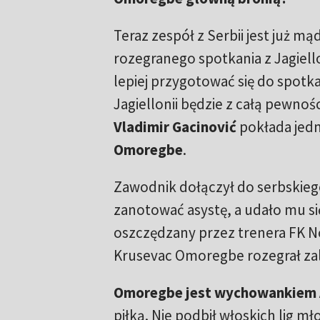
Teraz zespół z Serbii jest już mą
rozegranego spotkania z Jagiello
lepiej przygotować się do spot
Jagiellonii będzie z całą pewnoś
Vladimir Gacinović
pokłada jedn
Omoregbe
.
Zawodnik dołączył do serbskiego
zanotować asystę, a udało mu si
oszczędzany przez trenera FK N
Krusevac Omoregbe rozegrał zal
Omoregbe jest wychowankiem 
piłką. Nie podbił włoskich lig 