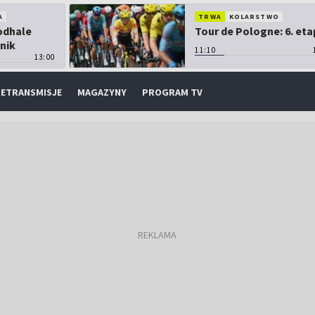
A
TRWA
KOLARSTWO
Podhale
Tour de Pologne: 6. eta
nik
11:10
13:00
ETRANSMISJE
MAGAZYNY
PROGRAM TV