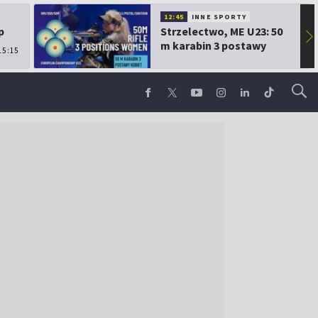
12:45
INNE SPORTY
p
Strzelectwo, ME U23: 50
▶
m karabin 3 postawy
15:15
kobiet