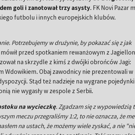
edem goli i zanotował trzy asysty
. FK Novi Pazar 
kiego futbolu i innych europejskich klubów.
nie. Potrzebujemy w drużynie, by pokazać się z jak
– mówił przed spotkaniem rewanżowym z Jagiello
lizował na skrzydle z kimś z dwójki obrońców Jagi:
m Wdowikiem. Obaj zawodnicy nie prezentowali w
dyspozycji. Stąd też nadzieje na wygrane pojedynki
nią nie wygasły w zespole z Serbii.
ostoku na wycieczkę
. Zgadzam się z wypowiedzią t
szym meczu przegraliśmy 1:2, to nie oznacza, że mec
z hasłem na ustach, że możemy wiele zyskać, a nie "