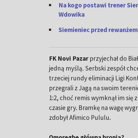
Na kogo postawi trener Sie
Wdowika
Siemieniec przed rewanżem: 
FK Novi Pazar
przyjechał do Bia
jedną myślą. Serbski zespół ch
trzeciej rundy eliminacji Ligi Ko
przegrali z Jagą na swoim teren
1:2, choć remis wymknął im się 
czasie gry. Bramkę na wagę wygra
zdobył Afimico Pululu.
Omoregbe główną bronią?