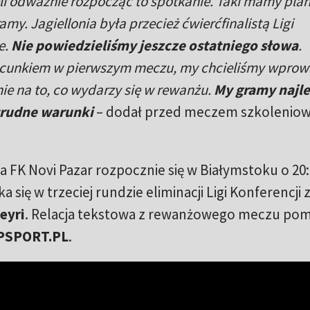
eli odważnie rozpocząć to spotkanie. Taki mamy plan
y. Jagiellonia była przecież ćwierćfinalistą Ligi
e.
Nie powiedzieliśmy jeszcze ostatniego słowa
.
zacunkiem w pierwszym meczu, my chcieliśmy wprow
nie na to, co wydarzy się w rewanżu.
My gramy najle
trudne warunki
– dodał przed meczem szkoleniow
a FK Novi Pazar rozpocznie się w Białymstoku o 20:
ię w trzeciej rundzie eliminacji Ligi Konferencji 
eyri
. Relacja tekstowa z rewanżowego meczu pom
PSPORT.PL
.