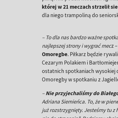
której w 21 meczach strzelił si
dla niego trampoliną do seniors
– To dla nas bardzo ważne spotka
najlepszej strony i wygrać mec
z 
Omoregbe
. Piłkarz będzie rywa
Cezarym Polakiem i Bartłomieje
ostatnich spotkaniach wysokiej 
Omoregby w spotkaniu z Jagiello
–
Nie przyjechaliśmy do Białeg
Adriana Siemieńca. To, że w pierw
już rozstrzygnięty. Jesteśmy tu 