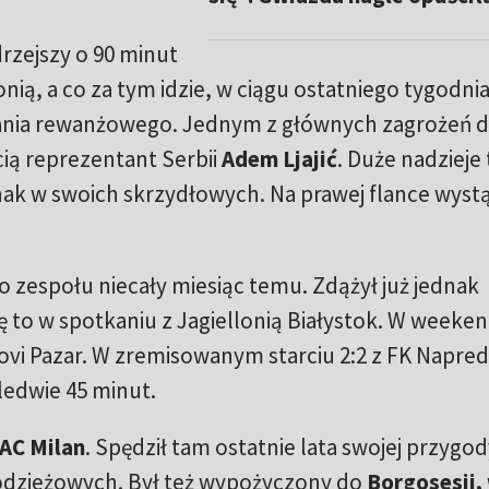
drzejszy o 90 minut
nią, a co za tym idzie, w ciągu ostatniego tygodni
kania rewanżowego. Jednym z głównych zagrożeń d
cią reprezentant Serbii
Adem Ljajić
. Duże nadzieje
ak w swoich skrzydłowych. Na prawej flance wyst
 zespołu niecały miesiąc temu. Zdążył już jednak
ę to w spotkaniu z Jagiellonią Białystok. W weeken
ovi Pazar. W zremisowanym starciu 2:2 z FK Napre
edwie 45 minut.
AC Milan
. Spędził tam ostatnie lata swojej przygod
młodzieżowych. Był też wypożyczony do
Borgosesii,