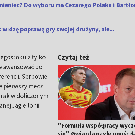
mieniec? Do wyboru ma Cezarego Polaka i Bartło
widzę poprawę gry swojej drużyny, ale...
Czytaj też
łegostoku z tylko
ce awansować do
nferencji. Serbowie
ie pierwszy mecz
z rąk w doliczonym
nej Jagiellonii
"Formuła współpracy wycz
się". Gwiazda nagle opuścił