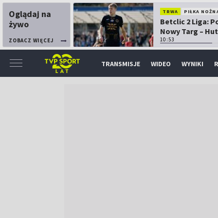
Oglądaj na
TRWA
PIŁKA NOŻN
Betclic 2 Liga: 
żywo
Nowy Targ – Hut
Kraków
10:53
ZOBACZ WIĘCEJ
TRANSMISJE
WIDEO
WYNIKI
R