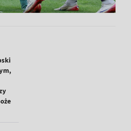
bski
zym,
zy
oże