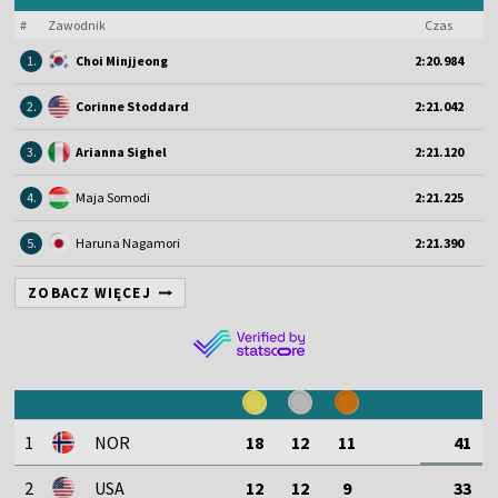
#
Zawodnik
Czas
1.
Choi Minjjeong
2:20.984
2.
Corinne Stoddard
2:21.042
3.
Arianna Sighel
2:21.120
4.
Maja Somodi
2:21.225
5.
Haruna Nagamori
2:21.390
ZOBACZ WIĘCEJ
1
NOR
18
12
11
41
2
USA
12
12
9
33