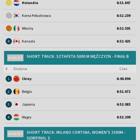
Holandia
6:51.847
Korea Południowa
6:52.239
Włochy
6:52.335
4.
Kanada
6:52.425
SHORT TRACK: SZTAFETA 5000 M MĘŻCZYZN - FINAŁ B
KONIEC
#
Drużyna
Czas
1.
Chiny
6:49.894
2.
Belgia
6:51.672
3.
Japonia
6:52.083
4.
Węgry
6:52.209
SHORT TRACK: MILANO CORTINA, WOMEN'S 1500M -
KONIEC
SEMIFINAL 3