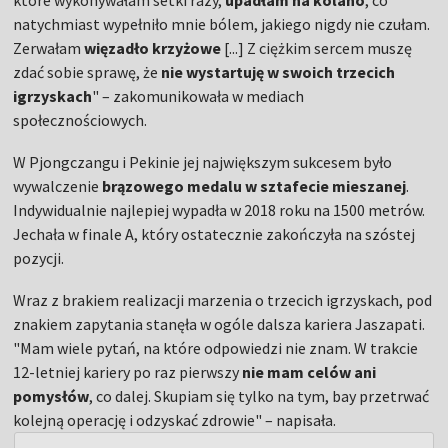
które wykonywałam setki razy,
upadłam na kolano
, co
natychmiast wypełniło mnie bólem, jakiego nigdy nie czułam.
Zerwałam
więzadło krzyżowe
[...] Z ciężkim sercem muszę
zdać sobie sprawę, że
nie wystartuję w swoich trzecich
igrzyskach
" – zakomunikowała w mediach
społecznościowych.
W Pjongczangu i Pekinie jej największym sukcesem było
wywalczenie
brązowego medalu w sztafecie mieszanej
.
Indywidualnie najlepiej wypadła w 2018 roku na 1500 metrów.
Jechała w finale A, który ostatecznie zakończyła na szóstej
pozycji.
Wraz z brakiem realizacji marzenia o trzecich igrzyskach, pod
znakiem zapytania stanęła w ogóle dalsza kariera Jaszapati.
"Mam wiele pytań, na które odpowiedzi nie znam. W trakcie
12-letniej kariery po raz pierwszy
nie mam celów ani
pomysłów
, co dalej. Skupiam się tylko na tym, bay przetrwać
kolejną operację i odzyskać zdrowie" – napisała.