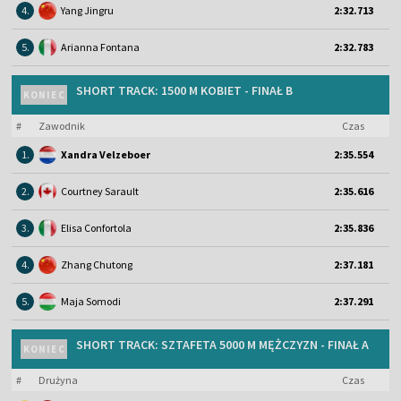
4.
Yang Jingru
2:32.713
5.
Arianna Fontana
2:32.783
SHORT TRACK: 1500 M KOBIET - FINAŁ B
KONIEC
#
Zawodnik
Czas
1.
Xandra Velzeboer
2:35.554
2.
Courtney Sarault
2:35.616
3.
Elisa Confortola
2:35.836
4.
Zhang Chutong
2:37.181
5.
Maja Somodi
2:37.291
SHORT TRACK: SZTAFETA 5000 M MĘŻCZYZN - FINAŁ A
KONIEC
#
Drużyna
Czas