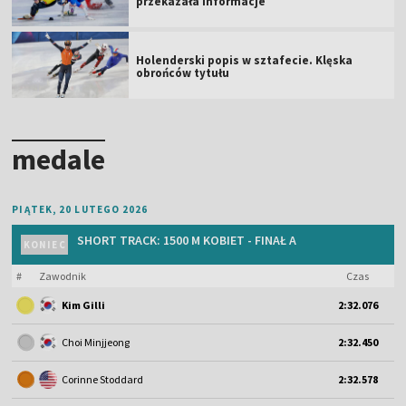
przekazała informacje
Holenderski popis w sztafecie. Klęska
obrońców tytułu
medale
PIĄTEK, 20 LUTEGO 2026
SHORT TRACK: 1500 M KOBIET - FINAŁ A
KONIEC
#
Zawodnik
Czas
Kim Gilli
2:32.076
Choi Minjjeong
2:32.450
Corinne Stoddard
2:32.578