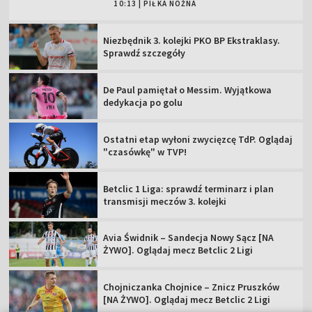
10:13
|
PIŁKA NOŻNA
Niezbędnik 3. kolejki PKO BP Ekstraklasy.
Sprawdź szczegóły
De Paul pamiętał o Messim. Wyjątkowa
dedykacja po golu
Ostatni etap wyłoni zwycięzcę TdP. Oglądaj
"czasówkę" w TVP!
Betclic 1 Liga: sprawdź terminarz i plan
transmisji meczów 3. kolejki
Avia Świdnik – Sandecja Nowy Sącz [NA
ŻYWO]. Oglądaj mecz Betclic 2 Ligi
Chojniczanka Chojnice – Znicz Pruszków
[NA ŻYWO]. Oglądaj mecz Betclic 2 Ligi