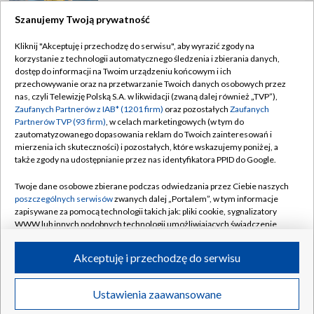
Szanujemy Twoją prywatność
Kliknij "Akceptuję i przechodzę do serwisu", aby wyrazić zgody na
korzystanie z technologii automatycznego śledzenia i zbierania danych,
TVP
dostęp do informacji na Twoim urządzeniu końcowym i ich
Abonament TVP
Regulamin TVP
przechowywanie oraz na przetwarzanie Twoich danych osobowych przez
nas, czyli Telewizję Polską S.A. w likwidacji (zwaną dalej również „TVP”),
Polityka prywatności
Sklep TVP
Zaufanych Partnerów z IAB* (1201 firm)
oraz pozostałych
Zaufanych
Partnerów TVP (93 firm)
, w celach marketingowych (w tym do
Biuro Reklamy
Moje zgody
zautomatyzowanego dopasowania reklam do Twoich zainteresowań i
mierzenia ich skuteczności) i pozostałych, które wskazujemy poniżej, a
Oferta Handlowa
Biuro reklamy
także zgody na udostępnianie przez nas identyfikatora PPID do Google.
Telegazeta ogłoszenia
Kontakt
Twoje dane osobowe zbierane podczas odwiedzania przez Ciebie naszych
Emisja w TVP
poszczególnych serwisów
zwanych dalej „Portalem”, w tym informacje
zapisywane za pomocą technologii takich jak: pliki cookie, sygnalizatory
Kanały
Rada Programowa
WWW lub innych podobnych technologii umożliwiających świadczenie
dopasowanych i bezpiecznych usług, personalizację treści oraz reklam,
Ogłoszenia przetargowe
udostępnianie funkcji mediów społecznościowych oraz analizowanie
©2026 Telewizja Polska Spółka Akcyjna w likwidacji
Akceptuję i przechodzę do serwisu
ruchu w Internecie.
Akademia Telewizyjna
Informacje o nadawcy
Twoje dane osobowe zbierane podczas odwiedzania przez Ciebie
Więcej
Ustawienia zaawansowane
Polska
Transmisje
Wideo
poszczególnych serwisów
na Portalu, takie jak adresy IP, identyfikatory
Centrum informacji TVP
Twoich urządzeń końcowych i identyfikatory plików cookie, informacje o