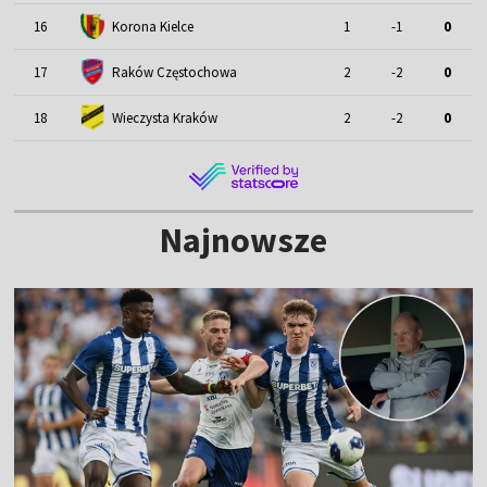
16
Korona Kielce
1
-1
0
17
Raków Częstochowa
2
-2
0
18
Wieczysta Kraków
2
-2
0
Najnowsze