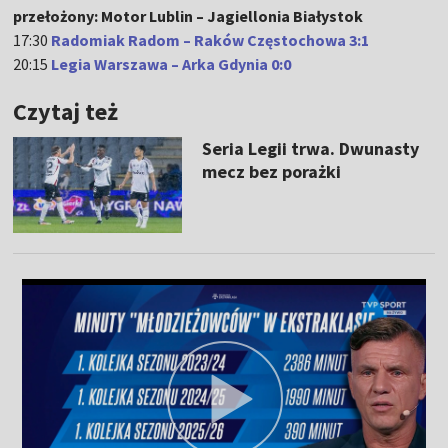
przełożony: Motor Lublin – Jagiellonia Białystok
17:30
Radomiak Radom – Raków Częstochowa 3:1
20:15
Legia Warszawa – Arka Gdynia 0:0
Czytaj też
Seria Legii trwa. Dwunasty
mecz bez porażki