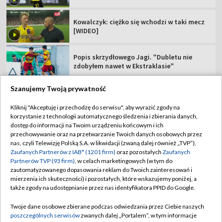
Kowalczyk: ciężko się wchodzi w taki mecz
[WIDEO]
Popis skrzydłowego Jagi. "Dubletu nie
zdobyłem nawet w Ekstraklasie"
Szanujemy Twoją prywatność
Kliknij "Akceptuję i przechodzę do serwisu", aby wyrazić zgody na
korzystanie z technologii automatycznego śledzenia i zbierania danych,
TVP
dostęp do informacji na Twoim urządzeniu końcowym i ich
Abonament TVP
Regulamin TVP
przechowywanie oraz na przetwarzanie Twoich danych osobowych przez
nas, czyli Telewizję Polską S.A. w likwidacji (zwaną dalej również „TVP”),
Polityka prywatności
Sklep TVP
Zaufanych Partnerów z IAB* (1201 firm)
oraz pozostałych
Zaufanych
Partnerów TVP (93 firm)
, w celach marketingowych (w tym do
Biuro Reklamy
Moje zgody
zautomatyzowanego dopasowania reklam do Twoich zainteresowań i
mierzenia ich skuteczności) i pozostałych, które wskazujemy poniżej, a
Oferta Handlowa
Biuro reklamy
także zgody na udostępnianie przez nas identyfikatora PPID do Google.
Telegazeta ogłoszenia
Kontakt
Twoje dane osobowe zbierane podczas odwiedzania przez Ciebie naszych
Emisja w TVP
poszczególnych serwisów
zwanych dalej „Portalem”, w tym informacje