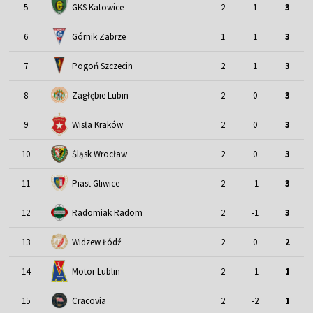
5
GKS Katowice
2
1
3
6
Górnik Zabrze
1
1
3
7
Pogoń Szczecin
2
1
3
8
Zagłębie Lubin
2
0
3
9
Wisła Kraków
2
0
3
Śląsk Wrocław
10
2
0
3
11
Piast Gliwice
2
-1
3
12
Radomiak Radom
2
-1
3
13
Widzew Łódź
2
0
2
Motor Lublin
14
2
-1
1
15
Cracovia
2
-2
1