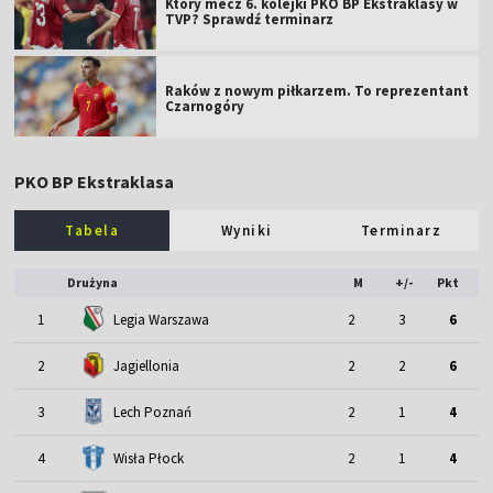
Który mecz 6. kolejki PKO BP Ekstraklasy w
TVP? Sprawdź terminarz
Raków z nowym piłkarzem. To reprezentant
Czarnogóry
PKO BP Ekstraklasa
Tabela
Wyniki
Terminarz
Drużyna
M
+/-
Pkt
1
Legia Warszawa
2
3
6
2
Jagiellonia
2
2
6
3
Lech Poznań
2
1
4
4
Wisła Płock
2
1
4