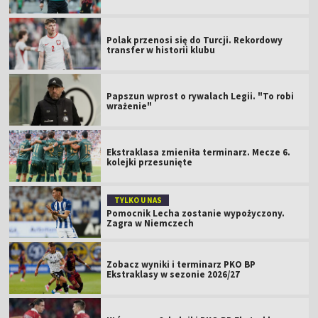
Polak przenosi się do Turcji. Rekordowy
transfer w historii klubu
Papszun wprost o rywalach Legii. "To robi
wrażenie"
Ekstraklasa zmieniła terminarz. Mecze 6.
kolejki przesunięte
TYLKO U NAS
Pomocnik Lecha zostanie wypożyczony.
Zagra w Niemczech
Zobacz wyniki i terminarz PKO BP
Ekstraklasy w sezonie 2026/27