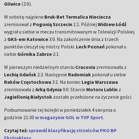
Gliwice
(2:0).
W sobotę najpierw
Bruk-Bet Termalica Nieciecza
zremisował z
Pogonią Szczecin
1:1. Później
Widzew Łódź
wygrał u siebie w meczu transmitowanym w Telewizji Polskiej
z
GKS-em Katowice
3:0. Na zakończenie dnia z trzech
punktów cieszył się mistrz Polski.
Lech Poznań
pokonał u
siebie
Górnika Zabrze
2:1.
W pierwszym niedzielnym starciu
Cracovia
zremisowała z
Lechią Gdańsk
2:2. Następnie
Radomiak
pokonał u siebie
Raków Częstochowa
3:1. Na koniec
Legia Warszawa
zremisowała z
Arką Gdynia
0:0. Starcie
Motoru Lublin
z
Jagiellonią Białystok
zostało przełożone na życzenie gości.
Podsumowanie tej kolejki w poniedziałek 4 sierpnia o
godzinie 21:30
w magazynie GOL w TVP Sport
.
Czytaj też:
sprawdź klasyfikację strzelców PKO BP
Ekstraklasy