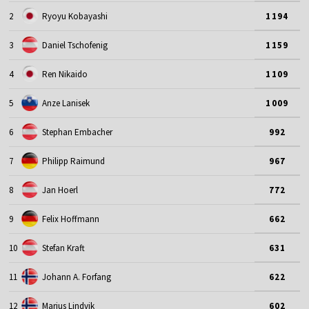
2
Ryoyu Kobayashi
1194
3
Daniel Tschofenig
1159
4
Ren Nikaido
1109
5
Anze Lanisek
1009
6
Stephan Embacher
992
7
Philipp Raimund
967
8
Jan Hoerl
772
9
Felix Hoffmann
662
10
Stefan Kraft
631
11
Johann A. Forfang
622
12
Marius Lindvik
602