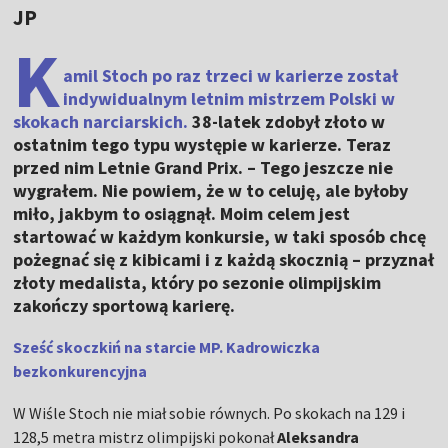
JP
K
amil Stoch po raz trzeci w karierze został
indywidualnym letnim mistrzem Polski w
skokach narciarskich.
38-latek zdobył złoto w
ostatnim tego typu występie w karierze. Teraz
przed nim Letnie Grand Prix. – Tego jeszcze nie
wygrałem. Nie powiem, że w to celuję, ale byłoby
miło, jakbym to osiągnął. Moim celem jest
startować w każdym konkursie, w taki sposób chcę
pożegnać się z kibicami i z każdą skocznią – przyznał
złoty medalista, który po sezonie olimpijskim
zakończy sportową karierę.
Sześć skoczkiń na starcie MP. Kadrowiczka
bezkonkurencyjna
W Wiśle Stoch nie miał sobie równych. Po skokach na 129 i
128,5 metra mistrz olimpijski pokonał
Aleksandra