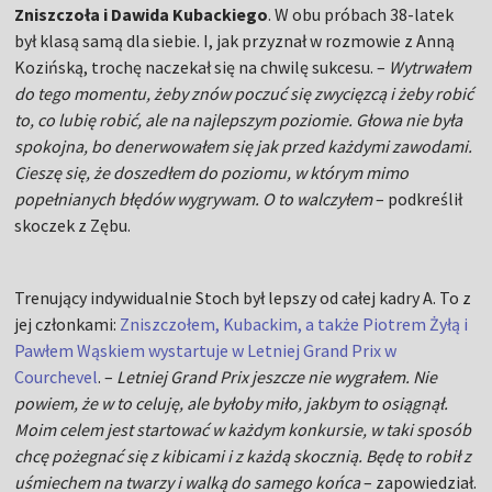
Zniszczoła i Dawida Kubackiego
. W obu próbach 38-latek
był klasą samą dla siebie. I, jak przyznał w rozmowie z Anną
Kozińską, trochę naczekał się na chwilę sukcesu. –
Wytrwałem
do tego momentu, żeby znów poczuć się zwycięzcą i żeby robić
to, co lubię robić, ale na najlepszym poziomie. Głowa nie była
spokojna, bo denerwowałem się jak przed każdymi zawodami.
Cieszę się, że doszedłem do poziomu, w którym mimo
popełnianych błędów wygrywam. O to walczyłem
– podkreślił
skoczek z Zębu.
Trenujący indywidualnie Stoch był lepszy od całej kadry A. To z
jej członkami:
Zniszczołem, Kubackim, a także Piotrem Żyłą i
Pawłem Wąskiem wystartuje w Letniej Grand Prix w
Courchevel
. –
Letniej Grand Prix jeszcze nie wygrałem. Nie
powiem, że w to celuję, ale byłoby miło, jakbym to osiągnął.
Moim celem jest startować w każdym konkursie, w taki sposób
chcę pożegnać się z kibicami i z każdą skocznią. Będę to robił z
uśmiechem na twarzy i walką do samego końca
– zapowiedział.