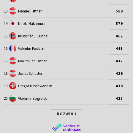
13
Manuel Fettner
589
14
Naoki Nakamura
579
15
Kristoffer E. Sundal
462
16
Valentin Foubert
443
17
Maximilian Ortner
432
18
Jonas Schuster
426
19
Gregor Deschwanden
418
20
Vladimir Zografski
415
ROZWIŃ