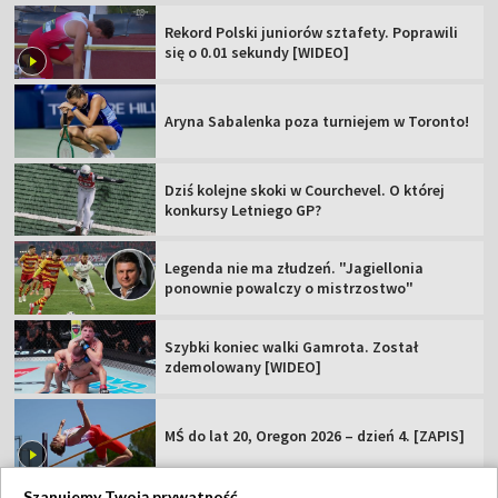
Rekord Polski juniorów sztafety. Poprawili
się o 0.01 sekundy [WIDEO]
Aryna Sabalenka poza turniejem w Toronto!
Dziś kolejne skoki w Courchevel. O której
konkursy Letniego GP?
Legenda nie ma złudzeń. "Jagiellonia
ponownie powalczy o mistrzostwo"
Szybki koniec walki Gamrota. Został
zdemolowany [WIDEO]
MŚ do lat 20, Oregon 2026 – dzień 4. [ZAPIS]
Szanujemy Twoją prywatność