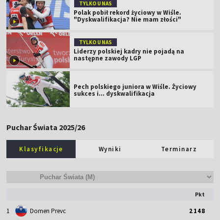
TYLKO U NAS
Polak pobił rekord życiowy w Wiśle.
"Dyskwalifikacja? Nie mam złości"
TYLKO U NAS
Liderzy polskiej kadry nie pojadą na
następne zawody LGP
Pech polskiego juniora w Wiśle. Życiowy
sukces i... dyskwalifikacja
Puchar Świata 2025/26
Klasyfikacje
Wyniki
Terminarz
Pkt
1
Domen Prevc
2148