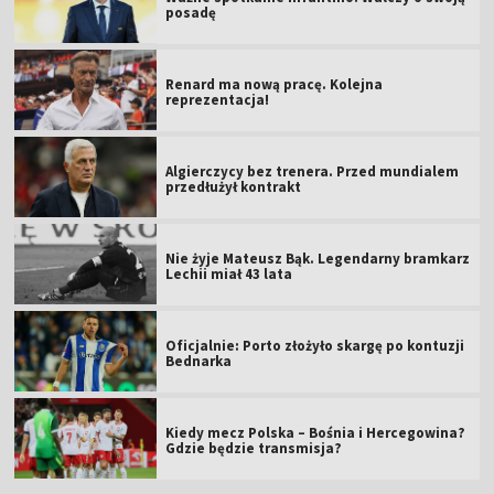
posadę
Renard ma nową pracę. Kolejna
reprezentacja!
Algierczycy bez trenera. Przed mundialem
przedłużył kontrakt
Nie żyje Mateusz Bąk. Legendarny bramkarz
Lechii miał 43 lata
Oficjalnie: Porto złożyło skargę po kontuzji
Bednarka
Kiedy mecz Polska – Bośnia i Hercegowina?
Gdzie będzie transmisja?