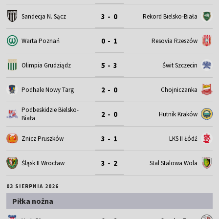
3 - 0
Sandecja N. Sącz
Rekord Bielsko-Biała
0 - 1
Warta Poznań
Resovia Rzeszów
5 - 3
Olimpia Grudziądz
Świt Szczecin
2 - 0
Podhale Nowy Targ
Chojniczanka
Podbeskidzie Bielsko-
2 - 0
Hutnik Kraków
Biała
3 - 1
Znicz Pruszków
LKS II Łódź
3 - 2
Śląsk II Wrocław
Stal Stalowa Wola
03 SIERPNIA 2026
Piłka nożna