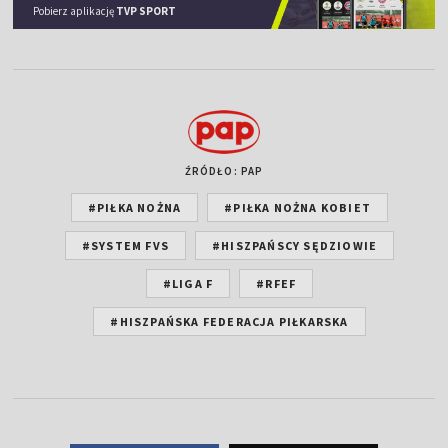
Pobierz aplikację
TVP SPORT
ŹRÓDŁO: PAP
#PIŁKA NOŻNA
#PIŁKA NOŻNA KOBIET
#SYSTEM FVS
#HISZPAŃSCY SĘDZIOWIE
#LIGA F
#RFEF
#HISZPAŃSKA FEDERACJA PIŁKARSKA