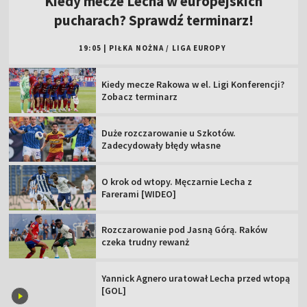
Kiedy mecze Lecha w europejskich
pucharach? Sprawdź terminarz!
19:05
|
PIŁKA NOŻNA
/
LIGA EUROPY
Kiedy mecze Rakowa w el. Ligi Konferencji?
Zobacz terminarz
Duże rozczarowanie u Szkotów.
Zadecydowały błędy własne
O krok od wtopy. Męczarnie Lecha z
Farerami [WIDEO]
Rozczarowanie pod Jasną Górą. Raków
czeka trudny rewanż
Yannick Agnero uratował Lecha przed wtopą
[GOL]