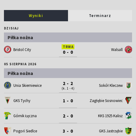
Wyniki
Terminarz
DZISIAJ
Piłka nożna
TRWA
Bristol City
Walsall
0 - 0
05 SIERPNIA 2026
Piłka nożna
2 - 2
Unia Skierniewice
Sokół Kleczew
(k. 1 - 4)
1 - 0
GKS Tychy
Zagłębie Sosnowiec
2 - 0
Górnik Łęczna
KKS 1925 Kalisz
3 - 0
Pogoń Siedlce
GKS Jastrzębie