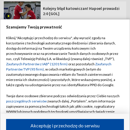
Kolejny błąd katowiczan! Hapoel prowadzi
2:0 [GOL]
Szanujemy Twoją prywatność
Kliknij "Akceptuję i przechodzę do serwisu", aby wyrazić zgody na
korzystanie z technologii automatycznego śledzenia i zbierania danych,
TVP
dostęp do informacji na Twoim urządzeniu końcowym i ich
Abonament TVP
Regulamin TVP
przechowywanie oraz na przetwarzanie Twoich danych osobowych przez
nas, czyli Telewizję Polską S.A. w likwidacji (zwaną dalej również „TVP”),
Polityka prywatności
Sklep TVP
Zaufanych Partnerów z IAB* (1201 firm)
oraz pozostałych
Zaufanych
Partnerów TVP (93 firm)
, w celach marketingowych (w tym do
Biuro Reklamy
Moje zgody
zautomatyzowanego dopasowania reklam do Twoich zainteresowań i
mierzenia ich skuteczności) i pozostałych, które wskazujemy poniżej, a
Oferta Handlowa
Biuro reklamy
także zgody na udostępnianie przez nas identyfikatora PPID do Google.
Telegazeta ogłoszenia
Kontakt
Twoje dane osobowe zbierane podczas odwiedzania przez Ciebie naszych
Emisja w TVP
poszczególnych serwisów
zwanych dalej „Portalem”, w tym informacje
zapisywane za pomocą technologii takich jak: pliki cookie, sygnalizatory
Kanały
Rada Programowa
WWW lub innych podobnych technologii umożliwiających świadczenie
dopasowanych i bezpiecznych usług, personalizację treści oraz reklam,
Ogłoszenia przetargowe
udostępnianie funkcji mediów społecznościowych oraz analizowanie
©2026 Telewizja Polska Spółka Akcyjna w likwidacji
Akceptuję i przechodzę do serwisu
ruchu w Internecie.
Akademia Telewizyjna