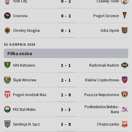
0 - 2
York City
Crawley Town
0 - 2
Cracovia
Pogoń Szczecin
0 - 1
Chrobry Głogów
Odra Opole
02 SIERPNIA 2026
Piłka nożna
3 - 1
GKS Katowice
Radomiak Radom
2 - 1
Śląsk Wrocław
Raków Częstochowa
1 - 0
Pogoń Grodzisk Maz.
Puszcza Niepołomice
Podbeskidzie Bielsko-
3 - 3
FKS Stal Mielec
Biała
3 - 0
Sandecja N. Sącz
Chojniczanka