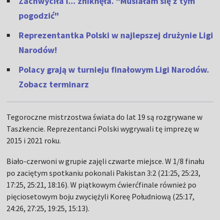
Zachwyciła i... zniknęła. "Musiałam się z tym
pogodzić"
Reprezentantka Polski w najlepszej drużynie Ligi
Narodów!
Polacy grają w turnieju finałowym Ligi Narodów.
Zobacz terminarz
Tegoroczne mistrzostwa świata do lat 19 są rozgrywane w
Taszkencie. Reprezentanci Polski wygrywali tę imprezę w
2015 i 2021 roku.
Biało-czerwoni w grupie zajęli czwarte miejsce. W 1/8 finału
po zaciętym spotkaniu pokonali Pakistan 3:2 (21:25, 25:23,
17:25, 25:21, 18:16). W piątkowym ćwierćfinale również po
pięciosetowym boju zwyciężyli Koreę Południową (25:17,
24:26, 27:25, 19:25, 15:13).