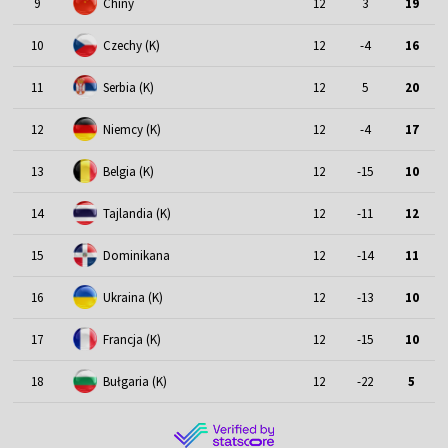
9
Chiny
12
3
19
10
Czechy (K)
12
-4
16
11
Serbia (K)
12
5
20
12
Niemcy (K)
12
-4
17
13
Belgia (K)
12
-15
10
14
Tajlandia (K)
12
-11
12
15
Dominikana
12
-14
11
16
Ukraina (K)
12
-13
10
17
Francja (K)
12
-15
10
18
Bułgaria (K)
12
-22
5