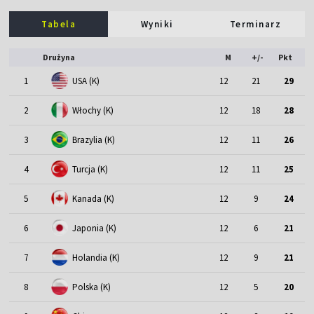
Tabela
Wyniki
Terminarz
Drużyna
M
+/-
Pkt
1
USA (K)
12
21
29
2
Włochy (K)
12
18
28
3
Brazylia (K)
12
11
26
4
Turcja (K)
12
11
25
5
Kanada (K)
12
9
24
6
Japonia (K)
12
6
21
7
Holandia (K)
12
9
21
8
Polska (K)
12
5
20