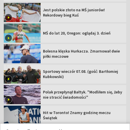
Jest polskie złoto na MŚ juniorów!
Rekordowy bieg Kuś
MŚ do lat 20, Oregon: oglądaj 3. dzień
Bolesna klęska Hurkacza. Zmarnował dwie
piłki meczowe
Sportowy wieczór 07.08. (gość: Bartłomiej
Kubkowski)
Polak przepłynął Bałtyk. "Modliłem się, żeby
nie stracić świadomości"
Hit w Toronto! Znamy godzinę meczu
Świątek