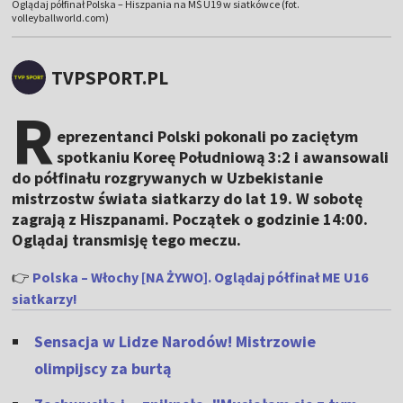
Oglądaj półfinał Polska – Hiszpania na MŚ U19 w siatkówce (fot.
volleyballworld.com)
TVPSPORT.PL
R
eprezentanci Polski pokonali po zaciętym
spotkaniu Koreę Południową 3:2 i awansowali
do półfinału rozgrywanych w Uzbekistanie
mistrzostw świata siatkarzy do lat 19. W sobotę
zagrają z Hiszpanami. Początek o godzinie 14:00.
Oglądaj transmisję tego meczu.
👉
Polska – Włochy [NA ŻYWO]. Oglądaj półfinał ME U16
siatkarzy!
Sensacja w Lidze Narodów! Mistrzowie
olimpijscy za burtą