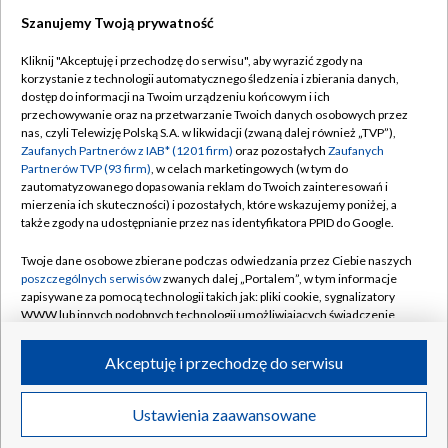
Szanujemy Twoją prywatność
Kliknij "Akceptuję i przechodzę do serwisu", aby wyrazić zgody na
korzystanie z technologii automatycznego śledzenia i zbierania danych,
TVP
dostęp do informacji na Twoim urządzeniu końcowym i ich
Abonament TVP
Regulamin TVP
przechowywanie oraz na przetwarzanie Twoich danych osobowych przez
nas, czyli Telewizję Polską S.A. w likwidacji (zwaną dalej również „TVP”),
Polityka prywatności
Sklep TVP
Zaufanych Partnerów z IAB* (1201 firm)
oraz pozostałych
Zaufanych
Partnerów TVP (93 firm)
, w celach marketingowych (w tym do
Biuro Reklamy
Moje zgody
zautomatyzowanego dopasowania reklam do Twoich zainteresowań i
mierzenia ich skuteczności) i pozostałych, które wskazujemy poniżej, a
Oferta Handlowa
Biuro reklamy
także zgody na udostępnianie przez nas identyfikatora PPID do Google.
Telegazeta ogłoszenia
Kontakt
Twoje dane osobowe zbierane podczas odwiedzania przez Ciebie naszych
Emisja w TVP
poszczególnych serwisów
zwanych dalej „Portalem”, w tym informacje
zapisywane za pomocą technologii takich jak: pliki cookie, sygnalizatory
Kanały
Rada Programowa
WWW lub innych podobnych technologii umożliwiających świadczenie
dopasowanych i bezpiecznych usług, personalizację treści oraz reklam,
Ogłoszenia przetargowe
udostępnianie funkcji mediów społecznościowych oraz analizowanie
©2026 Telewizja Polska Spółka Akcyjna w likwidacji
Akceptuję i przechodzę do serwisu
ruchu w Internecie.
Akademia Telewizyjna
Informacje o nadawcy
Twoje dane osobowe zbierane podczas odwiedzania przez Ciebie
Ustawienia zaawansowane
News
Transmisje
Wideo
Więcej
poszczególnych serwisów
na Portalu, takie jak adresy IP, identyfikatory
Centrum informacji TVP
Twoich urządzeń końcowych i identyfikatory plików cookie, informacje o