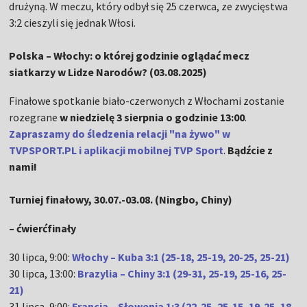
drużyną. W meczu, który odbył się 25 czerwca, ze zwycięstwa
3:2 cieszyli się jednak Włosi.
Polska – Włochy: o której godzinie oglądać mecz
siatkarzy w Lidze Narodów? (03.08.2025)
Finałowe spotkanie biało-czerwonych z Włochami zostanie
rozegrane
w niedzielę 3 sierpnia o godzinie 13:00
.
Zapraszamy do śledzenia relacji "na żywo" w
TVPSPORT.PL i aplikacji mobilnej TVP Sport
.
Bądźcie z
nami!
Turniej finałowy, 30.07.-03.08. (Ningbo, Chiny)
– ćwierćfinały
30 lipca, 9:00:
Włochy – Kuba 3:1 (25-18, 25-19, 20-25, 25-21)
30 lipca, 13:00:
Brazylia – Chiny 3:1 (29-31, 25-19, 25-16, 25-
21)
31 lipca, 9:00:
Francja – Słowenia 1:3 (22-25, 25-15, 19-25, 18-