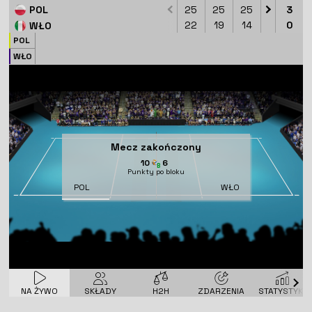
POL
25
25
25
-
3
-
22
19
14
-
0
-
WŁO
POL
WŁO
Mecz zakończony
10
6
Punkty po bloku
POL
WŁO
NA ŻYWO
SKŁADY
H2H
ZDARZENIA
STATYSTYKI