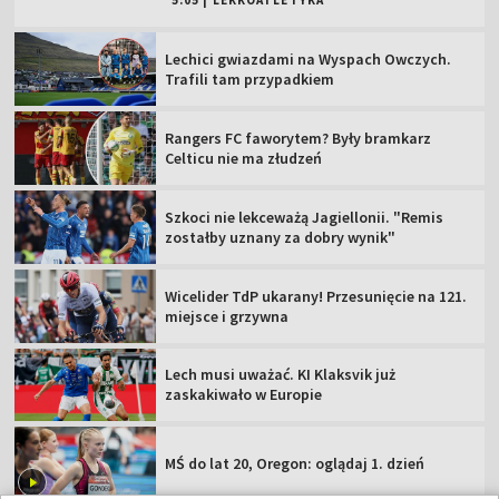
5:05
|
LEKKOATLETYKA
Lechici gwiazdami na Wyspach Owczych.
Trafili tam przypadkiem
Rangers FC faworytem? Były bramkarz
Celticu nie ma złudzeń
Szkoci nie lekceważą Jagiellonii. "Remis
zostałby uznany za dobry wynik"
Wicelider TdP ukarany! Przesunięcie na 121.
miejsce i grzywna
Lech musi uważać. KI Klaksvik już
zaskakiwało w Europie
MŚ do lat 20, Oregon: oglądaj 1. dzień