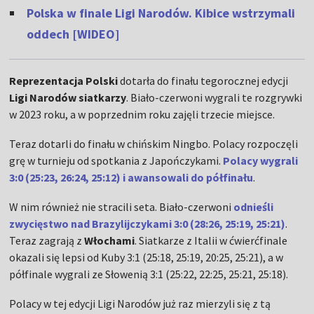
Polska w finale Ligi Narodów. Kibice wstrzymali
oddech [WIDEO]
Reprezentacja Polski
dotarła do finału tegorocznej edycji
Ligi Narodów siatkarzy
. Biało-czerwoni wygrali te rozgrywki
w 2023 roku, a w poprzednim roku zajęli trzecie miejsce.
Teraz dotarli do finału w chińskim Ningbo. Polacy rozpoczęli
grę w turnieju od spotkania z Japończykami.
Polacy wygrali
3:0 (25:23, 26:24, 25:12) i awansowali do półfinału
.
W nim również nie stracili seta. Biało-czerwoni
odnieśli
zwycięstwo nad Brazylijczykami 3:0 (28:26, 25:19, 25:21)
.
Teraz zagrają z
Włochami
. Siatkarze z Italii w ćwierćfinale
okazali się lepsi od Kuby 3:1 (25:18, 25:19, 20:25, 25:21), a w
półfinale wygrali ze Słowenią 3:1 (25:22, 22:25, 25:21, 25:18).
Polacy w tej edycji Ligi Narodów już raz mierzyli się z tą