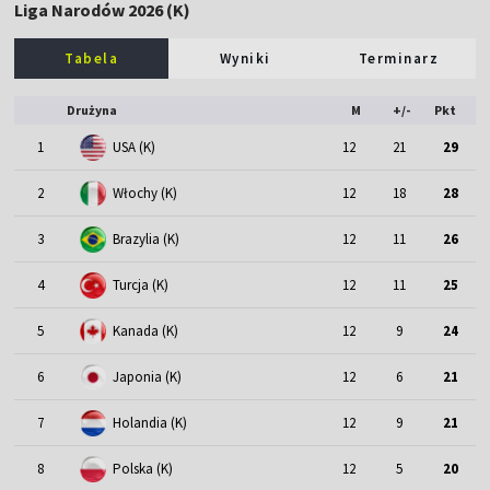
Liga Narodów 2026 (K)
Tabela
Wyniki
Terminarz
Drużyna
M
+/-
Pkt
1
USA (K)
12
21
29
2
Włochy (K)
12
18
28
3
Brazylia (K)
12
11
26
4
Turcja (K)
12
11
25
5
Kanada (K)
12
9
24
6
Japonia (K)
12
6
21
7
Holandia (K)
12
9
21
8
Polska (K)
12
5
20