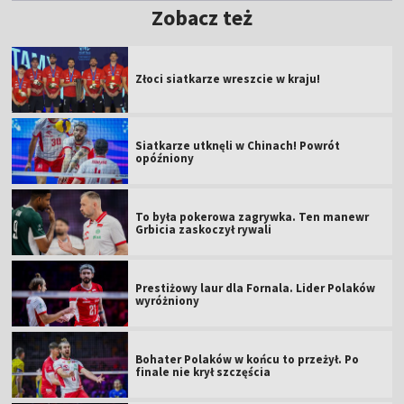
Zobacz też
Złoci siatkarze wreszcie w kraju!
Siatkarze utknęli w Chinach! Powrót
opóźniony
To była pokerowa zagrywka. Ten manewr
Grbicia zaskoczył rywali
Prestiżowy laur dla Fornala. Lider Polaków
wyróżniony
Bohater Polaków w końcu to przeżył. Po
finale nie krył szczęścia