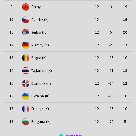
9
Chiny
12
3
19
10
Czechy (K)
12
-4
16
11
Serbia (K)
12
5
20
12
Niemcy (K)
12
-4
17
13
Belgia (K)
12
-15
10
14
Tajlandia (K)
12
-11
12
15
Dominikana
12
-14
11
16
Ukraina (K)
12
-13
10
17
Francja (K)
12
-15
10
18
Bułgaria (K)
12
-22
5