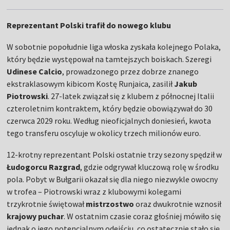
Reprezentant Polski trafił do nowego klubu
W sobotnie popołudnie liga włoska zyskała kolejnego Polaka,
który będzie występował na tamtejszych boiskach. Szeregi
Udinese Calcio
, prowadzonego przez dobrze znanego
ekstraklasowym kibicom Kostę Runjaica, zasilił
Jakub
Piotrowski
. 27-latek związał się z klubem z północnej Italii
czteroletnim kontraktem, który będzie obowiązywał do 30
czerwca 2029 roku. Według nieoficjalnych doniesień, kwota
tego transferu oscyluje w okolicy trzech milionów euro.
12-krotny reprezentant Polski ostatnie trzy sezony spędził w
Łudogorcu Razgrad
, gdzie odgrywał kluczową rolę w środku
pola. Pobyt w Bułgarii okazał się dla niego niezwykle owocny
w trofea – Piotrowski wraz z klubowymi kolegami
trzykrotnie świętował
mistrzostwo
oraz dwukrotnie wznosił
krajowy puchar
. W ostatnim czasie coraz głośniej mówiło się
jednak o jego potencjalnym odejściu, co ostatecznie stało się