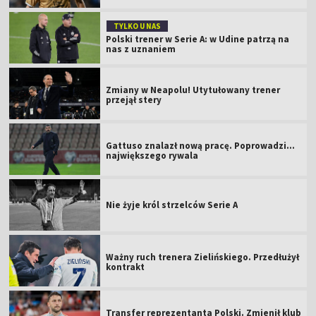
TYLKO U NAS
Polski trener w Serie A: w Udine patrzą na
nas z uznaniem
Zmiany w Neapolu! Utytułowany trener
przejął stery
Gattuso znalazł nową pracę. Poprowadzi...
największego rywala
Nie żyje król strzelców Serie A
Ważny ruch trenera Zielińskiego. Przedłużył
kontrakt
Transfer reprezentanta Polski. Zmienił klub