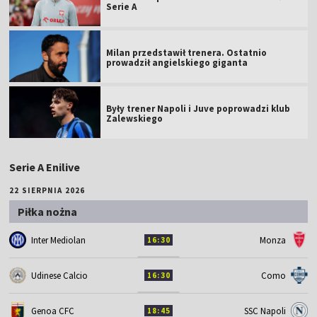
Serie A
Milan przedstawił trenera. Ostatnio
prowadził angielskiego giganta
Były trener Napoli i Juve poprowadzi klub
Zalewskiego
Serie A Enilive
22 SIERPNIA 2026
Piłka nożna
Inter Mediolan
Monza
16:30
Udinese Calcio
Como
16:30
Genoa CFC
SSC Napoli
18:45