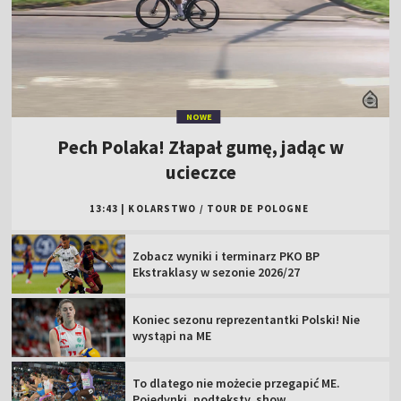
NOWE
Pech Polaka! Złapał gumę, jadąc w
ucieczce
13:43
|
KOLARSTWO
/
TOUR DE POLOGNE
Zobacz wyniki i terminarz PKO BP
Ekstraklasy w sezonie 2026/27
Koniec sezonu reprezentantki Polski! Nie
wystąpi na ME
To dlatego nie możecie przegapić ME.
Pojedynki, podteksty, show