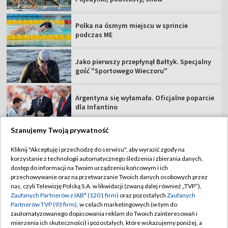
Polka na ósmym miejscu w sprincie
podczas ME
Jako pierwszy przepłynął Bałtyk. Specjalny
gość "Sportowego Wieczoru"
Argentyna się wyłamała. Oficjalne poparcie
dla Infantino
Szanujemy Twoją prywatność
Kliknij "Akceptuję i przechodzę do serwisu", aby wyrazić zgody na
korzystanie z technologii automatycznego śledzenia i zbierania danych,
TVP
dostęp do informacji na Twoim urządzeniu końcowym i ich
Abonament TVP
Regulamin TVP
przechowywanie oraz na przetwarzanie Twoich danych osobowych przez
nas, czyli Telewizję Polską S.A. w likwidacji (zwaną dalej również „TVP”),
Polityka prywatności
Sklep TVP
Zaufanych Partnerów z IAB* (1201 firm)
oraz pozostałych
Zaufanych
Partnerów TVP (93 firm)
, w celach marketingowych (w tym do
Biuro Reklamy
Moje zgody
zautomatyzowanego dopasowania reklam do Twoich zainteresowań i
mierzenia ich skuteczności) i pozostałych, które wskazujemy poniżej, a
Oferta Handlowa
Biuro reklamy