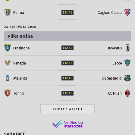
Parma
Cagliari Calcio
18:45
23 SIERPNIA 2026
Piłka nożna
Frosinone
Juventus
16:30
Venezia
Lecce
16:30
Atalanta
US Sassuolo
18:45
Torino
AC Milan
18:45
ZOBACZ WIĘCEJ
Serie BKT