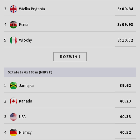
3
Wielka Brytania
3:09.84
4
Kenia
3:09.93
5
Włochy
3:10.52
ROZWIŃ
Sztafeta 4 x 100 m (MIKST)
1
Jamajka
39.62
2
Kanada
40.23
3
USA
40.33
4
Niemcy
40.52