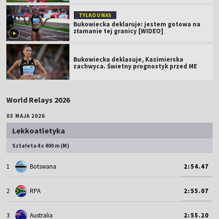
TYLKO U NAS
Bukowiecka deklaruje: jestem gotowa na
złamanie tej granicy [WIDEO]
Bukowiecka deklasuje, Kazimierska
zachwyca. Świetny prognostyk przed ME
World Relays 2026
03 MAJA 2026
Lekkoatletyka
Sztafeta 4 x 400 m (M)
1
Botswana
2:54.47
2
RPA
2:55.07
3
Australia
2:55.20