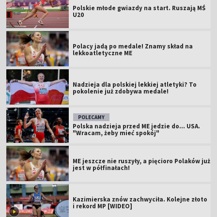
Polskie młode gwiazdy na start. Ruszają MŚ
U20
Polacy jadą po medale! Znamy skład na
lekkoatletyczne ME
Nadzieja dla polskiej lekkiej atletyki? To
pokolenie już zdobywa medale!
POLECAMY
Polska nadzieja przed ME jedzie do... USA.
"Wracam, żeby mieć spokój"
ME jeszcze nie ruszyły, a pięcioro Polaków już
jest w półfinałach!
Kazimierska znów zachwyciła. Kolejne złoto
i rekord MP [WIDEO]