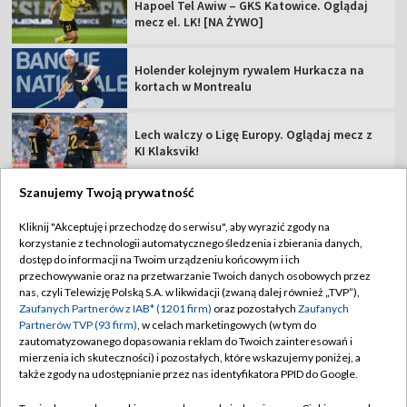
Hapoel Tel Awiw – GKS Katowice. Oglądaj
mecz el. LK! [NA ŻYWO]
Holender kolejnym rywalem Hurkacza na
kortach w Montrealu
Lech walczy o Ligę Europy. Oglądaj mecz z
KI Klaksvik!
Szanujemy Twoją prywatność
Kliknij "Akceptuję i przechodzę do serwisu", aby wyrazić zgody na
korzystanie z technologii automatycznego śledzenia i zbierania danych,
TVP
dostęp do informacji na Twoim urządzeniu końcowym i ich
Abonament TVP
Regulamin TVP
przechowywanie oraz na przetwarzanie Twoich danych osobowych przez
nas, czyli Telewizję Polską S.A. w likwidacji (zwaną dalej również „TVP”),
Polityka prywatności
Sklep TVP
Zaufanych Partnerów z IAB* (1201 firm)
oraz pozostałych
Zaufanych
Partnerów TVP (93 firm)
, w celach marketingowych (w tym do
Biuro Reklamy
Moje zgody
zautomatyzowanego dopasowania reklam do Twoich zainteresowań i
mierzenia ich skuteczności) i pozostałych, które wskazujemy poniżej, a
Oferta Handlowa
Biuro reklamy
także zgody na udostępnianie przez nas identyfikatora PPID do Google.
Telegazeta ogłoszenia
Kontakt