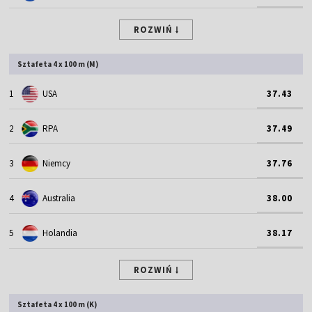
ROZWIŃ
Sztafeta 4 x 100 m (M)
1
USA
37.43
2
RPA
37.49
3
Niemcy
37.76
4
Australia
38.00
5
Holandia
38.17
ROZWIŃ
Sztafeta 4 x 100 m (K)