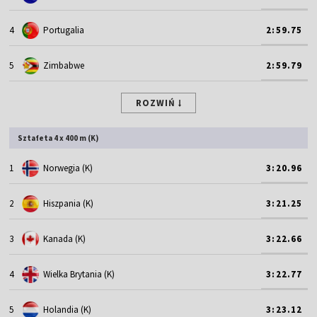
4
Portugalia
2:59.75
5
Zimbabwe
2:59.79
ROZWIŃ
Sztafeta 4 x 400 m (K)
1
Norwegia (K)
3:20.96
2
Hiszpania (K)
3:21.25
3
Kanada (K)
3:22.66
4
Wielka Brytania (K)
3:22.77
5
Holandia (K)
3:23.12