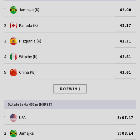
1
Jamajka (K)
42.00
2
Kanada (K)
42.17
3
Hiszpania (K)
42.31
4
Włochy (K)
42.61
5
China (W)
42.61
ROZWIŃ
Sztafeta 4 x 400 m (MIKST)
1
USA
3:07.47
2
Jamajka
3:08.24