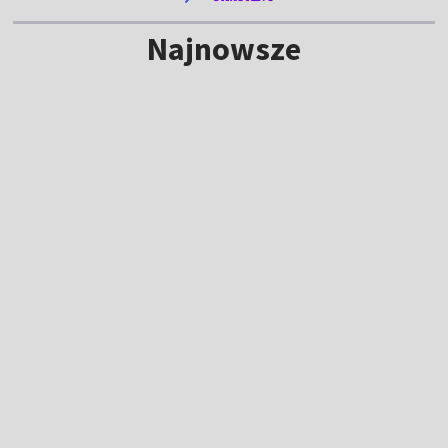
Najnowsze
Rodzinny pojedynek na TdP. Jeden z braci
wygrał etap!
16:20
|
KOLARSTWO
/
TOUR DE POLOGNE