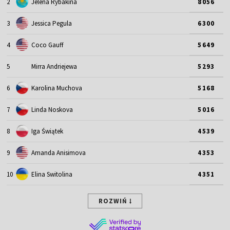
2
Jelena Rybakina
8056
3
Jessica Pegula
6300
4
Coco Gauff
5649
5
Mirra Andriejewa
5293
6
Karolina Muchova
5168
7
Linda Noskova
5016
8
Iga Świątek
4539
9
Amanda Anisimova
4353
10
Elina Switolina
4351
ROZWIŃ