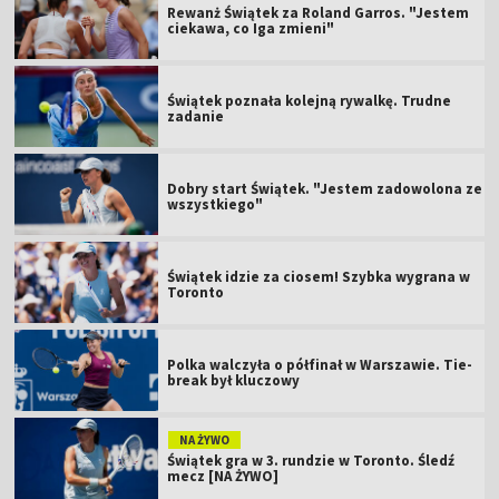
Rewanż Świątek za Roland Garros. "Jestem
ciekawa, co Iga zmieni"
Świątek poznała kolejną rywalkę. Trudne
zadanie
Dobry start Świątek. "Jestem zadowolona ze
wszystkiego"
Świątek idzie za ciosem! Szybka wygrana w
Toronto
Polka walczyła o półfinał w Warszawie. Tie-
break był kluczowy
NA ŻYWO
Świątek gra w 3. rundzie w Toronto. Śledź
mecz [NA ŻYWO]