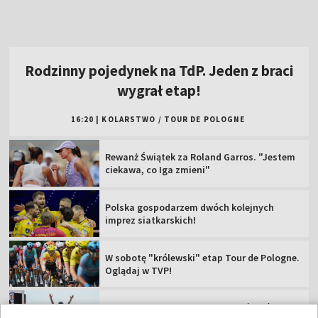
Rewanż Świątek za Roland Garros. "Jestem
ciekawa, co Iga zmieni"
Polska gospodarzem dwóch kolejnych
imprez siatkarskich!
W sobotę "królewski" etap Tour de Pologne.
Oglądaj w TVP!
Popis Polki na najsłynniejszej górze świata!
Jest liderką TdF
Tour de Pologne 2026: 5. etap [SKRÓT]
Rajdowe Samochodowe MP – 82. Rajd Polski
[RELACJA]