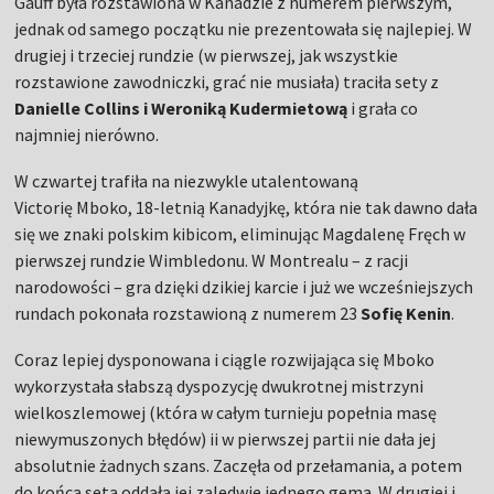
Gauff była rozstawiona w Kanadzie z numerem pierwszym,
jednak od samego początku nie prezentowała się najlepiej. W
drugiej i trzeciej rundzie (w pierwszej, jak wszystkie
rozstawione zawodniczki, grać nie musiała) traciła sety z
Danielle Collins i Weroniką Kudermietową
i grała co
najmniej nierówno.
W czwartej trafiła na niezwykle utalentowaną
Victorię Mboko, 18-letnią Kanadyjkę, która nie tak dawno dała
się we znaki polskim kibicom, eliminując Magdalenę Fręch w
pierwszej rundzie Wimbledonu. W Montrealu – z racji
narodowości – gra dzięki dzikiej karcie i już we wcześniejszych
rundach pokonała rozstawioną z numerem 23
Sofię Kenin
.
Coraz lepiej dysponowana i ciągle rozwijająca się Mboko
wykorzystała słabszą dyspozycję dwukrotnej mistrzyni
wielkoszlemowej (która w całym turnieju popełnia masę
niewymuszonych błędów) ii w pierwszej partii nie dała jej
absolutnie żadnych szans. Zaczęła od przełamania, a potem
do końca seta oddała jej zaledwie jednego gema. W drugiej i