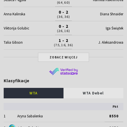
(6:4, 6:0)
0 - 2
Anna Kalinska
Diana Shnaider
(3:6, 3:6)
0 - 2
Viktorija Golubic
Iga Świątek
(2:6, 1:6)
1 - 2
Talia Gibson
J. Aleksandrowa
(7:5, 1:6, 3:6)
ZOBACZ WIĘCEJ
Klasyfikacje
WTA
WTA Debel
Pkt
1
Aryna Sabalenka
8550