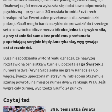
finałowej części meczu wykazała się dodatkowo odpornością
psychiczną – przy stanie 3:3 musiała bronić aż czterech
breakpointów. Ewentualne przełamanie dla zawodniczki
pokroju Gauff mogło bardzo szybko doprowadzić do trzeciego
seta i odwrócić oblicze meczu.
Mboko jednak się wybroniła,
a przy stanie 5:4 sama bez problemu przełamała
popełniającą seryjnie błędy Amerykankę, wygrywając
ostatecznie 6:4.
Duża niespodzianka w Montrealu oznacza, że najwyżej
rozstawioną tenisistką w turnieju pozostaje
Iga Świątek
z
numerem dwa (Aryna Sabalenka nie gra w Kanadzie). Co
więcej, świeżo upieczona mistrzyni Wimbledonu otrzymuje
szansę powrotu na miejsce numer dwa w rankingu WTA. Jeśli
wygra cały turniej, wyprzedzi Gauff o 24 punkty.
Czytaj też
386. tenisistka świata