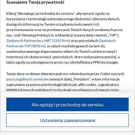
Szanujemy Twoją prywatność
Kliknij "Akceptuję i przechodzę do serwisu", aby wyrazić zgody na
korzystanie z technologii automatycznego śledzenia i zbierania danych,
TVP
dostęp do informacji na Twoim urządzeniu końcowym i ich
Abonament TVP
Regulamin TVP
przechowywanie oraz na przetwarzanie Twoich danych osobowych przez
nas, czyli Telewizję Polską S.A. w likwidacji (zwaną dalej również „TVP”),
Polityka prywatności
Sklep TVP
Zaufanych Partnerów z IAB* (1201 firm)
oraz pozostałych
Zaufanych
Partnerów TVP (93 firm)
, w celach marketingowych (w tym do
Biuro Reklamy
Moje zgody
zautomatyzowanego dopasowania reklam do Twoich zainteresowań i
mierzenia ich skuteczności) i pozostałych, które wskazujemy poniżej, a
Oferta Handlowa
Biuro reklamy
także zgody na udostępnianie przez nas identyfikatora PPID do Google.
Telegazeta ogłoszenia
Kontakt
Twoje dane osobowe zbierane podczas odwiedzania przez Ciebie naszych
Emisja w TVP
poszczególnych serwisów
zwanych dalej „Portalem”, w tym informacje
zapisywane za pomocą technologii takich jak: pliki cookie, sygnalizatory
Kanały
Rada Programowa
WWW lub innych podobnych technologii umożliwiających świadczenie
dopasowanych i bezpiecznych usług, personalizację treści oraz reklam,
Ogłoszenia przetargowe
udostępnianie funkcji mediów społecznościowych oraz analizowanie
©2026 Telewizja Polska Spółka Akcyjna w likwidacji
Akceptuję i przechodzę do serwisu
ruchu w Internecie.
Akademia Telewizyjna
Informacje o nadawcy
Twoje dane osobowe zbierane podczas odwiedzania przez Ciebie
Ustawienia zaawansowane
News
Transmisje
Wideo
Więcej
poszczególnych serwisów
na Portalu, takie jak adresy IP, identyfikatory
Centrum informacji TVP
Twoich urządzeń końcowych i identyfikatory plików cookie, informacje o
Twoich wyszukiwaniach w serwisach Portalu czy historia odwiedzin będą