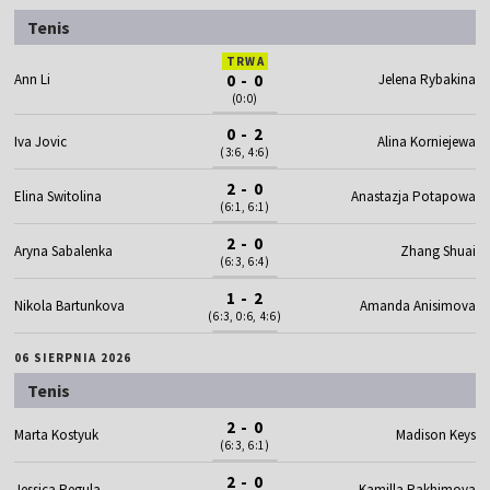
Tenis
TRWA
Ann Li
0 - 0
Jelena Rybakina
(0:0)
0 - 2
Iva Jovic
Alina Korniejewa
(3:6, 4:6)
2 - 0
Elina Switolina
Anastazja Potapowa
(6:1, 6:1)
2 - 0
Aryna Sabalenka
Zhang Shuai
(6:3, 6:4)
1 - 2
Nikola Bartunkova
Amanda Anisimova
(6:3, 0:6, 4:6)
06 SIERPNIA 2026
Tenis
2 - 0
Marta Kostyuk
Madison Keys
(6:3, 6:1)
2 - 0
Jessica Pegula
Kamilla Rakhimova