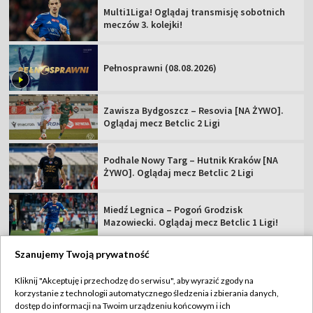
Multi1Liga! Oglądaj transmisję sobotnich
meczów 3. kolejki!
Pełnosprawni (08.08.2026)
Zawisza Bydgoszcz – Resovia [NA ŻYWO].
Oglądaj mecz Betclic 2 Ligi
Podhale Nowy Targ – Hutnik Kraków [NA
ŻYWO]. Oglądaj mecz Betclic 2 Ligi
Miedź Legnica – Pogoń Grodzisk
Mazowiecki. Oglądaj mecz Betclic 1 Ligi!
Szanujemy Twoją prywatność
Kliknij "Akceptuję i przechodzę do serwisu", aby wyrazić zgody na
korzystanie z technologii automatycznego śledzenia i zbierania danych,
TVP
dostęp do informacji na Twoim urządzeniu końcowym i ich