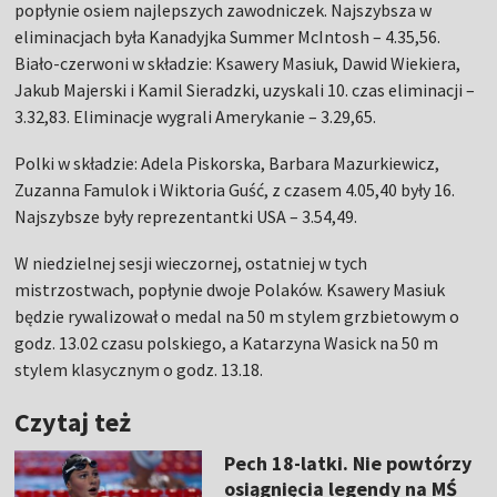
popłynie osiem najlepszych zawodniczek. Najszybsza w
eliminacjach była Kanadyjka Summer McIntosh – 4.35,56.
Biało-czerwoni w składzie: Ksawery Masiuk, Dawid Wiekiera,
Jakub Majerski i Kamil Sieradzki, uzyskali 10. czas eliminacji –
3.32,83. Eliminacje wygrali Amerykanie – 3.29,65.
Polki w składzie: Adela Piskorska, Barbara Mazurkiewicz,
Zuzanna Famulok i Wiktoria Guść, z czasem 4.05,40 były 16.
Najszybsze były reprezentantki USA – 3.54,49.
W niedzielnej sesji wieczornej, ostatniej w tych
mistrzostwach, popłynie dwoje Polaków. Ksawery Masiuk
będzie rywalizował o medal na 50 m stylem grzbietowym o
godz. 13.02 czasu polskiego, a Katarzyna Wasick na 50 m
stylem klasycznym o godz. 13.18.
Czytaj też
Pech 18-latki. Nie powtórzy
osiągnięcia legendy na MŚ