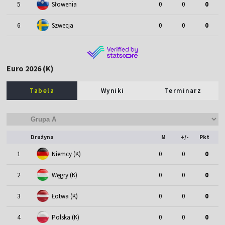
5
Słowenia
0
0
0
6
Szwecja
0
0
0
Euro 2026 (K)
Tabela
Wyniki
Terminarz
Drużyna
M
+/-
Pkt
1
Niemcy (K)
0
0
0
2
Węgry (K)
0
0
0
3
Łotwa (K)
0
0
0
4
Polska (K)
0
0
0