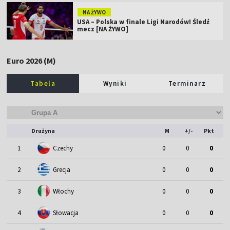
NA ŻYWO
USA – Polska w finale Ligi Narodów! Śledź
mecz [NA ŻYWO]
Euro 2026 (M)
Tabela
Wyniki
Terminarz
Drużyna
M
+/-
Pkt
1
Czechy
0
0
0
2
Grecja
0
0
0
3
Włochy
0
0
0
4
Słowacja
0
0
0