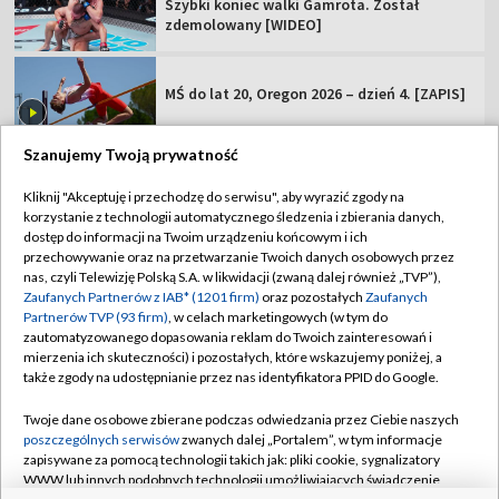
Szybki koniec walki Gamrota. Został
zdemolowany [WIDEO]
MŚ do lat 20, Oregon 2026 – dzień 4. [ZAPIS]
Szanujemy Twoją prywatność
Kliknij "Akceptuję i przechodzę do serwisu", aby wyrazić zgody na
korzystanie z technologii automatycznego śledzenia i zbierania danych,
TVP
dostęp do informacji na Twoim urządzeniu końcowym i ich
Abonament TVP
Regulamin TVP
przechowywanie oraz na przetwarzanie Twoich danych osobowych przez
nas, czyli Telewizję Polską S.A. w likwidacji (zwaną dalej również „TVP”),
Polityka prywatności
Sklep TVP
Zaufanych Partnerów z IAB* (1201 firm)
oraz pozostałych
Zaufanych
Partnerów TVP (93 firm)
, w celach marketingowych (w tym do
Biuro Reklamy
Moje zgody
zautomatyzowanego dopasowania reklam do Twoich zainteresowań i
mierzenia ich skuteczności) i pozostałych, które wskazujemy poniżej, a
Oferta Handlowa
Biuro reklamy
także zgody na udostępnianie przez nas identyfikatora PPID do Google.
Telegazeta ogłoszenia
Kontakt
Twoje dane osobowe zbierane podczas odwiedzania przez Ciebie naszych
Emisja w TVP
poszczególnych serwisów
zwanych dalej „Portalem”, w tym informacje
zapisywane za pomocą technologii takich jak: pliki cookie, sygnalizatory
Kanały
Rada Programowa
WWW lub innych podobnych technologii umożliwiających świadczenie