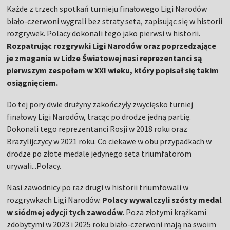
Każde z trzech spotkań turnieju finałowego Ligi Narodów
biało-czerwoni wygrali bez straty seta, zapisując się w historii
rozgrywek. Polacy dokonali tego jako pierwsi w historii.
Rozpatrując rozgrywki Ligi Narodów oraz poprzedzające
je zmagania w Lidze Światowej nasi reprezentanci są
pierwszym zespołem w XXI wieku, który popisał się takim
osiągnięciem.
Do tej pory dwie drużyny zakończyły zwycięsko turniej
finałowy Ligi Narodów, tracąc po drodze jedną partię.
Dokonali tego reprezentanci Rosji w 2018 roku oraz
Brazylijczycy w 2021 roku. Co ciekawe w obu przypadkach w
drodze po złote medale jedynego seta triumfatorom
urywali...Polacy.
Nasi zawodnicy po raz drugi w historii triumfowali w
rozgrywkach Ligi Narodów.
Polacy wywalczyli szósty medal
w siódmej edycji tych zawodów.
Poza złotymi krążkami
zdobytymi w 2023 i 2025 roku biało-czerwoni mają na swoim