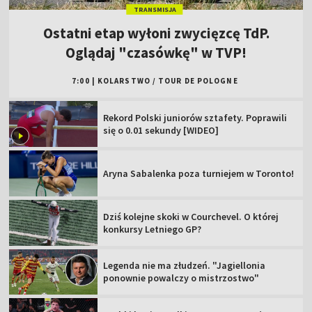
TRANSMISJA
Ostatni etap wyłoni zwycięzcę TdP.
Oglądaj "czasówkę" w TVP!
7:00
|
KOLARSTWO
/
TOUR DE POLOGNE
Rekord Polski juniorów sztafety. Poprawili
się o 0.01 sekundy [WIDEO]
Aryna Sabalenka poza turniejem w Toronto!
Dziś kolejne skoki w Courchevel. O której
konkursy Letniego GP?
Legenda nie ma złudzeń. "Jagiellonia
ponownie powalczy o mistrzostwo"