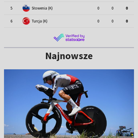
5
Słowenia (K)
0
0
0
6
Turcja (K)
0
0
0
Najnowsze