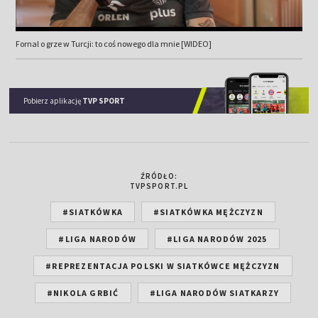
Fornal o grze w Turcji: to coś nowego dla mnie [WIDEO]
Pobierz aplikację
TVP SPORT
ŹRÓDŁO:
TVPSPORT.PL
#SIATKÓWKA
#SIATKÓWKA MĘŻCZYZN
#LIGA NARODÓW
#LIGA NARODÓW 2025
#REPREZENTACJA POLSKI W SIATKÓWCE MĘŻCZYZN
#NIKOLA GRBIĆ
#LIGA NARODÓW SIATKARZY