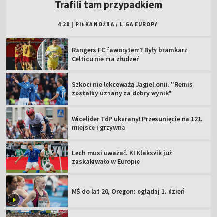
Trafili tam przypadkiem
4:20
|
PIŁKA NOŻNA
/
LIGA EUROPY
Rangers FC faworytem? Były bramkarz
Celticu nie ma złudzeń
Szkoci nie lekceważą Jagiellonii. "Remis
zostałby uznany za dobry wynik"
Wicelider TdP ukarany! Przesunięcie na 121.
miejsce i grzywna
Lech musi uważać. KI Klaksvik już
zaskakiwało w Europie
MŚ do lat 20, Oregon: oglądaj 1. dzień