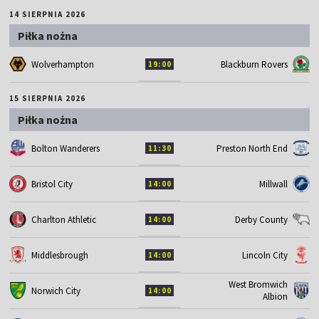
14 SIERPNIA 2026
Piłka nożna
Wolverhampton
Blackburn Rovers
19:00
15 SIERPNIA 2026
Piłka nożna
Bolton Wanderers
Preston North End
11:30
Bristol City
Millwall
14:00
Charlton Athletic
Derby County
14:00
Middlesbrough
Lincoln City
14:00
West Bromwich
Norwich City
14:00
Albion