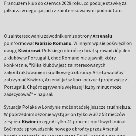
Francuzem klub do czerwca 2029 roku, co podbije stawkę za
piłkarza w negocjacjach z zainteresowanymi podmiotami.
O zainteresowaniu zawodnikiem ze strony
Arsenalu
poinformował
Fabrizio Romano
. W innym wpisie poświęcił on
uwagę
Kiwiorowi
. Polskiego obrońcę chciał sprowadzić jeden
z klubów w Portugalii, choć Romano nie ujawnił, który
konkretnie. "Kilka klubów jest zainteresowanych
zakontraktowaniem środkowego obrońcy. Arteta wolałby
zatrzymać Kiwiora, Arsenal już w lipcu odrzucił propozycję z
Portugalii. Chęć rozgrywania większej liczby minut może
zadecydować" – napisał.
Sytuacja Polaka w Londynie może stać się jeszcze trudniejsza.
W poprzednim sezonie wystąpił on tylko w 30 z 58 meczów
zespołu.
Kiwior
rozegrał tylko 41 procent możliwych minut.
Być może sprowadzenie nowego obrońcy przez Arsenal