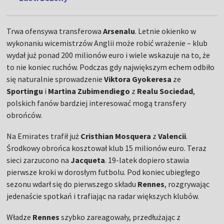
Trwa ofensywa transferowa
Arsenalu
. Letnie okienko w
wykonaniu wicemistrzów Anglii może robić wrażenie – klub
wydał już ponad 200 milionów euro i wiele wskazuje na to, że
to nie koniec ruchów. Podczas gdy największym echem odbiło
się naturalnie sprowadzenie
Viktora Gyokeresa
ze
Sportingu
i
Martina Zubimendiego
z
Realu Sociedad
,
polskich fanów bardziej interesować mogą transfery
obrońców.
Na Emirates trafił już
Cristhian Mosquera
z
Valencii
.
Środkowy obrońca kosztował klub 15 milionów euro. Teraz
sieci zarzucono na
Jacqueta
. 19-latek dopiero stawia
pierwsze kroki w dorosłym futbolu. Pod koniec ubiegłego
sezonu wdarł się do pierwszego składu
Rennes
, rozgrywając
jedenaście spotkań i trafiając na radar większych klubów.
Władze
Rennes
szybko zareagowały, przedłużając z