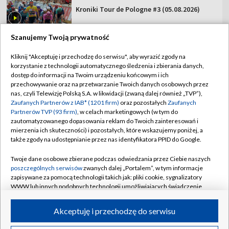
Kroniki Tour de Pologne #3 (05.08.2026)
Szanujemy Twoją prywatność
Kliknij "Akceptuję i przechodzę do serwisu", aby wyrazić zgody na
korzystanie z technologii automatycznego śledzenia i zbierania danych,
TVP
dostęp do informacji na Twoim urządzeniu końcowym i ich
Abonament TVP
Regulamin TVP
przechowywanie oraz na przetwarzanie Twoich danych osobowych przez
nas, czyli Telewizję Polską S.A. w likwidacji (zwaną dalej również „TVP”),
Polityka prywatności
Sklep TVP
Zaufanych Partnerów z IAB* (1201 firm)
oraz pozostałych
Zaufanych
Partnerów TVP (93 firm)
, w celach marketingowych (w tym do
Biuro Reklamy
Moje zgody
zautomatyzowanego dopasowania reklam do Twoich zainteresowań i
mierzenia ich skuteczności) i pozostałych, które wskazujemy poniżej, a
Oferta Handlowa
Biuro reklamy
także zgody na udostępnianie przez nas identyfikatora PPID do Google.
Telegazeta ogłoszenia
Kontakt
Twoje dane osobowe zbierane podczas odwiedzania przez Ciebie naszych
Emisja w TVP
poszczególnych serwisów
zwanych dalej „Portalem”, w tym informacje
zapisywane za pomocą technologii takich jak: pliki cookie, sygnalizatory
Kanały
Rada Programowa
WWW lub innych podobnych technologii umożliwiających świadczenie
dopasowanych i bezpiecznych usług, personalizację treści oraz reklam,
Ogłoszenia przetargowe
udostępnianie funkcji mediów społecznościowych oraz analizowanie
©2026 Telewizja Polska Spółka Akcyjna w likwidacji
Akceptuję i przechodzę do serwisu
ruchu w Internecie.
Akademia Telewizyjna