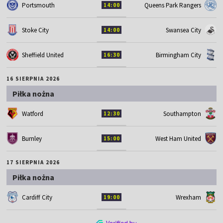
Portsmouth
Queens Park Rangers
14:00
Stoke City
Swansea City
14:00
Sheffield United
Birmingham City
16:30
16 SIERPNIA 2026
Piłka nożna
Watford
Southampton
12:30
Burnley
West Ham United
15:00
17 SIERPNIA 2026
Piłka nożna
Cardiff City
Wrexham
19:00