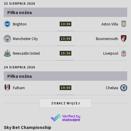
23 SIERPNIA 2026
Piłka nożna
Brighton
Aston Villa
13:00
Manchester City
Bournemouth
13:00
Newcastle United
Liverpool
15:30
24 SIERPNIA 2026
Piłka nożna
Fulham
Chelsea
19:00
ZOBACZ WIĘCEJ
Sky Bet Championship