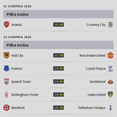
21 SIERPNIA 2026
Piłka nożna
Arsenal
Coventry City
19:00
22 SIERPNIA 2026
Piłka nożna
Hull City
Manchester United
11:30
Everton
Crystal Palace
14:00
Ipswich Town
Sunderland
14:00
Nottingham Forest
Leeds United
14:00
Brentford
Tottenham Hotspur
16:30