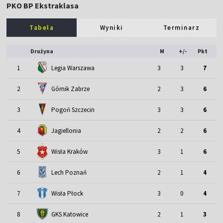
PKO BP Ekstraklasa
Tabela
Wyniki
Terminarz
Drużyna
M
+/-
Pkt
1
Legia Warszawa
3
3
7
2
Górnik Zabrze
2
3
6
3
Pogoń Szczecin
3
3
6
4
Jagiellonia
2
2
6
5
Wisła Kraków
3
1
6
6
Lech Poznań
2
1
4
7
Wisła Płock
3
0
4
8
GKS Katowice
2
1
3