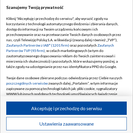
Szanujemy Twoją prywatność
Kliknij "Akceptuję i przechodzę do serwisu", aby wyrazić zgody na
korzystanie z technologii automatycznego śledzenia i zbierania danych,
TVP
dostęp do informacji na Twoim urządzeniu końcowym i ich
Abonament TVP
Regulamin TVP
przechowywanie oraz na przetwarzanie Twoich danych osobowych przez
nas, czyli Telewizję Polską S.A. w likwidacji (zwaną dalej również „TVP”),
Polityka prywatności
Sklep TVP
Zaufanych Partnerów z IAB* (1201 firm)
oraz pozostałych
Zaufanych
Partnerów TVP (93 firm)
, w celach marketingowych (w tym do
Biuro Reklamy
Moje zgody
zautomatyzowanego dopasowania reklam do Twoich zainteresowań i
mierzenia ich skuteczności) i pozostałych, które wskazujemy poniżej, a
Oferta Handlowa
Biuro reklamy
także zgody na udostępnianie przez nas identyfikatora PPID do Google.
Telegazeta ogłoszenia
Kontakt
Twoje dane osobowe zbierane podczas odwiedzania przez Ciebie naszych
Emisja w TVP
poszczególnych serwisów
zwanych dalej „Portalem”, w tym informacje
zapisywane za pomocą technologii takich jak: pliki cookie, sygnalizatory
Kanały
Rada Programowa
WWW lub innych podobnych technologii umożliwiających świadczenie
dopasowanych i bezpiecznych usług, personalizację treści oraz reklam,
Ogłoszenia przetargowe
udostępnianie funkcji mediów społecznościowych oraz analizowanie
©2026 Telewizja Polska Spółka Akcyjna w likwidacji
Akceptuję i przechodzę do serwisu
ruchu w Internecie.
Akademia Telewizyjna
Informacje o nadawcy
Twoje dane osobowe zbierane podczas odwiedzania przez Ciebie
Ustawienia zaawansowane
News
Transmisje
Wideo
Więcej
poszczególnych serwisów
na Portalu, takie jak adresy IP, identyfikatory
Centrum informacji TVP
Twoich urządzeń końcowych i identyfikatory plików cookie, informacje o