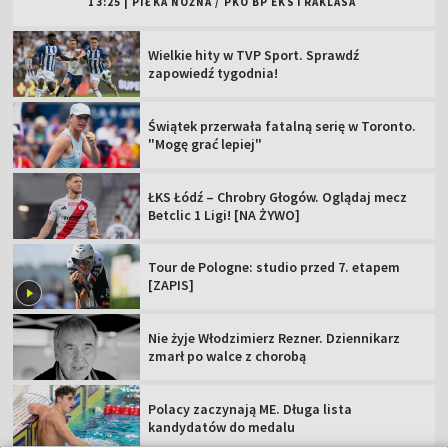
13:25
|
PIŁKA NOŻNA
/
PKO BP EKSTRAKLASA
Wielkie hity w TVP Sport. Sprawdź
zapowiedź tygodnia!
Świątek przerwała fatalną serię w Toronto.
"Mogę grać lepiej"
ŁKS Łódź – Chrobry Głogów. Oglądaj mecz
Betclic 1 Ligi! [NA ŻYWO]
Tour de Pologne: studio przed 7. etapem
[ZAPIS]
Nie żyje Włodzimierz Rezner. Dziennikarz
zmarł po walce z chorobą
Polacy zaczynają ME. Długa lista
kandydatów do medalu