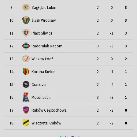
9
Zagłębie Lubin
2
0
3
Śląsk Wrocław
10
2
0
3
11
Piast Gliwice
2
-1
3
12
Radomiak Radom
3
-3
3
13
Widzew Łódź
2
0
2
14
Korona Kielce
2
-1
1
15
Cracovia
2
-2
1
Motor Lublin
16
3
-3
1
17
Raków Częstochowa
2
-2
0
18
Wieczysta Kraków
2
-2
0