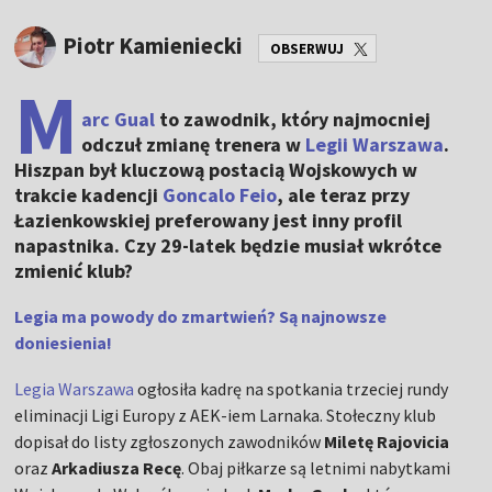
Piotr Kamieniecki
OBSERWUJ
M
arc Gual
to zawodnik, który najmocniej
odczuł zmianę trenera w
Legii Warszawa
.
Hiszpan był kluczową postacią Wojskowych w
trakcie kadencji
Goncalo Feio
, ale teraz przy
Łazienkowskiej preferowany jest inny profil
napastnika. Czy 29-latek będzie musiał wkrótce
zmienić klub?
Legia ma powody do zmartwień? Są najnowsze
doniesienia!
Legia Warszawa
ogłosiła kadrę na spotkania trzeciej rundy
eliminacji Ligi Europy z AEK-iem Larnaka. Stołeczny klub
dopisał do listy zgłoszonych zawodników
Miletę Rajovicia
oraz
Arkadiusza Recę
. Obaj piłkarze są letnimi nabytkami