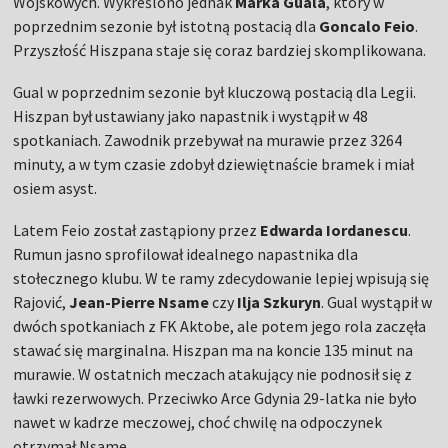
Wojskowych. Wykreślono jednak
Marka Guala
, który w
poprzednim sezonie był istotną postacią dla
Goncalo Feio
.
Przyszłość Hiszpana staje się coraz bardziej skomplikowana.
Gual w poprzednim sezonie był kluczową postacią dla Legii.
Hiszpan był ustawiany jako napastnik i wystąpił w 48
spotkaniach. Zawodnik przebywał na murawie przez 3264
minuty, a w tym czasie zdobył dziewiętnaście bramek i miał
osiem asyst.
Latem Feio został zastąpiony przez
Edwarda Iordanescu
.
Rumun jasno sprofilował idealnego napastnika dla
stołecznego klubu. W te ramy zdecydowanie lepiej wpisują się
Rajović,
Jean-Pierre Nsame
czy
Ilja Szkuryn
. Gual wystąpił w
dwóch spotkaniach z FK Aktobe, ale potem jego rola zaczęła
stawać się marginalna. Hiszpan ma na koncie 135 minut na
murawie. W ostatnich meczach atakujący nie podnosił się z
ławki rezerwowych. Przeciwko Arce Gdynia 29-latka nie było
nawet w kadrze meczowej, choć chwilę na odpoczynek
otrzymał Nsame.