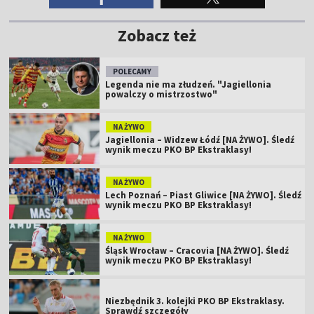
Zobacz też
POLECAMY
Legenda nie ma złudzeń. "Jagiellonia
powalczy o mistrzostwo"
NA ŻYWO
Jagiellonia – Widzew Łódź [NA ŻYWO]. Śledź
wynik meczu PKO BP Ekstraklasy!
NA ŻYWO
Lech Poznań – Piast Gliwice [NA ŻYWO]. Śledź
wynik meczu PKO BP Ekstraklasy!
NA ŻYWO
Śląsk Wrocław – Cracovia [NA ŻYWO]. Śledź
wynik meczu PKO BP Ekstraklasy!
Niezbędnik 3. kolejki PKO BP Ekstraklasy.
Sprawdź szczegóły