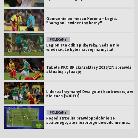
Oburzenie po meczu Korona – Legia.
"Bałagan i ewidentny karny"
POLECAMY
Legionista odbił piłkę ręką. Sędzia nie
wiedział, że było inaczej niż myślał
Tabela PKO BP Ekstraklasy 2026/27: sprawdź
aktualną sytuację
Lider zatrzymany! Dwa gole i kontrowersja w
Kielcach [WIDEO]
POLECAMY
Pogoń strzeliła prawdopodobnie ze
spalonego, ale niezbitego dowodu nie ma...