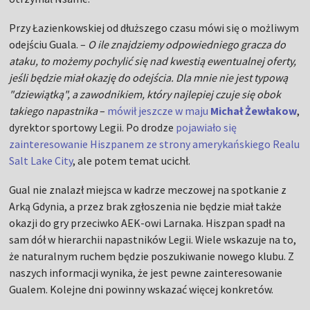
Przy Łazienkowskiej od dłuższego czasu mówi się o możliwym
odejściu Guala. –
O ile znajdziemy odpowiedniego gracza do
ataku, to możemy pochylić się nad kwestią ewentualnej oferty,
jeśli będzie miał okazję do odejścia. Dla mnie nie jest typową
"dziewiątką", a zawodnikiem, który najlepiej czuje się obok
takiego napastnika
–
mówił jeszcze w maju
Michał Żewłakow
,
dyrektor sportowy Legii. Po drodze
pojawiało się
zainteresowanie Hiszpanem ze strony amerykańskiego Realu
Salt Lake City
, ale potem temat ucichł.
Gual nie znalazł miejsca w kadrze meczowej na spotkanie z
Arką Gdynia, a przez brak zgłoszenia nie będzie miał także
okazji do gry przeciwko AEK-owi Larnaka. Hiszpan spadł na
sam dół w hierarchii napastników Legii. Wiele wskazuje na to,
że naturalnym ruchem będzie poszukiwanie nowego klubu. Z
naszych informacji wynika, że jest pewne zainteresowanie
Gualem. Kolejne dni powinny wskazać więcej konkretów.