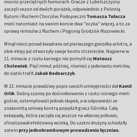
mocno przeciętnych humorach. Gracze z Lubelszczyzny
zaczęli sezon od dwóch porażek, odpowiednio z Polonią
Bytom i Ruchem Chorzów. Podopieczni
Tomasza
Tułacza
mieli natomiast na swoim koncie dwa "oczka" więcej, a to za
sprawą remisów z Ruchem i Pogonią Grodzisk Mazowiecki.
Minął nieco ponad kwadrans od pierwszego gwizdka arbitra, a
obie ekipy już otworzyły swoje konto strzeleckie. Najpierw w
11. minucie z rzutu karnego nie pomylił się
Mateusz
Cholewiak
. Pięć minut później, również z jedenastu metrów,
do siatki trafił
Jakub Bednarczyk
.
W 21. minucie prawdziwy popis swoich umiejętności dał
Kamil
Orlik
. Dobrą szansę po dośrodkowaniu z rzutu rożnego mieli
goście, ostemplowali jednak słupek, a w odpowiedzi ze
znakomitą solową kontrą popędził gracz Górnika. Całą
eskapadę, która zaczęła się jeszcze na własnej połowie,
sfinalizował efektowną wcinką. Do szatni drużyny schodziły
zatem
przy jednobramkowym prowadzeniu łęcznian.