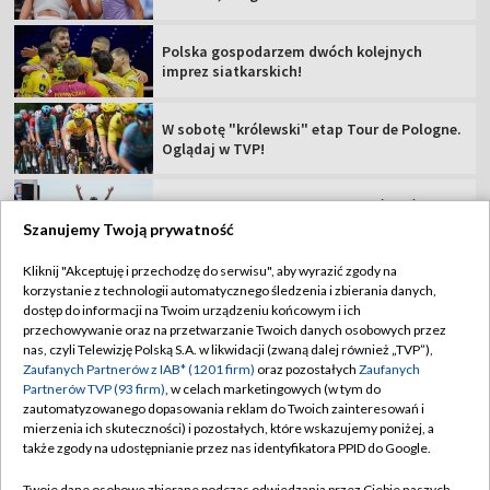
Popis Polki na najsłynniejszej górze świata!
Jest liderką TdF
Tour de Pologne 2026: 5. etap [SKRÓT]
Rajdowe Samochodowe MP – 82. Rajd Polski
[RELACJA]
Szanujemy Twoją prywatność
Kliknij "Akceptuję i przechodzę do serwisu", aby wyrazić zgody na
korzystanie z technologii automatycznego śledzenia i zbierania danych,
TVP
dostęp do informacji na Twoim urządzeniu końcowym i ich
Abonament TVP
Regulamin TVP
przechowywanie oraz na przetwarzanie Twoich danych osobowych przez
nas, czyli Telewizję Polską S.A. w likwidacji (zwaną dalej również „TVP”),
Polityka prywatności
Sklep TVP
Zaufanych Partnerów z IAB* (1201 firm)
oraz pozostałych
Zaufanych
Partnerów TVP (93 firm)
, w celach marketingowych (w tym do
Biuro Reklamy
Moje zgody
zautomatyzowanego dopasowania reklam do Twoich zainteresowań i
mierzenia ich skuteczności) i pozostałych, które wskazujemy poniżej, a
Oferta Handlowa
Biuro reklamy
także zgody na udostępnianie przez nas identyfikatora PPID do Google.
Telegazeta ogłoszenia
Kontakt
Twoje dane osobowe zbierane podczas odwiedzania przez Ciebie naszych