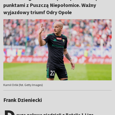
punktami z Puszczą Niepołomice. Ważny
wyjazdowy triumf Odry Opole
Kamil Orlik (fot. Getty Images)
Frank Dzieniecki
ruga połowa niedzieli z Betclic 1 Ligą