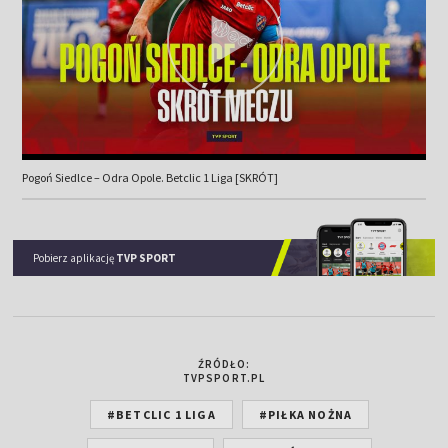
Pogoń Siedlce – Odra Opole. Betclic 1 Liga [SKRÓT]
Pobierz aplikację
TVP SPORT
ŹRÓDŁO:
TVPSPORT.PL
#BETCLIC 1 LIGA
#PIŁKA NOŻNA