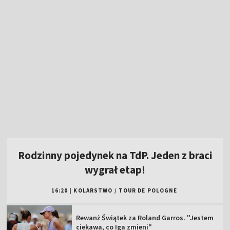
Rodzinny pojedynek na TdP. Jeden z braci
wygrał etap!
16:20
|
KOLARSTWO
/
TOUR DE POLOGNE
Rewanż Świątek za Roland Garros. "Jestem
ciekawa, co Iga zmieni"
Polska gospodarzem dwóch kolejnych
imprez siatkarskich!
W sobotę "królewski" etap Tour de Pologne.
Oglądaj w TVP!