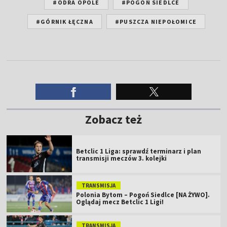
#ODRA OPOLE
#POGOŃ SIEDLCE
#GÓRNIK ŁĘCZNA
#PUSZCZA NIEPOŁOMICE
Zobacz też
Betclic 1 Liga: sprawdź terminarz i plan
transmisji meczów 3. kolejki
TRANSMISJA
Polonia Bytom – Pogoń Siedlce [NA ŻYWO].
Oglądaj mecz Betclic 1 Ligi!
TRANSMISJA