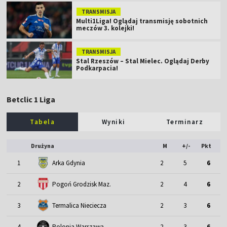
TRANSMISJA
Multi1Liga! Oglądaj transmisję sobotnich
meczów 3. kolejki!
TRANSMISJA
Stal Rzeszów – Stal Mielec. Oglądaj Derby
Podkarpacia!
Betclic 1 Liga
Tabela
Wyniki
Terminarz
Drużyna
M
+/-
Pkt
1
Arka Gdynia
2
5
6
2
Pogoń Grodzisk Maz.
2
4
6
3
Termalica Nieciecza
2
3
6
4
Polonia Warszawa
2
3
6