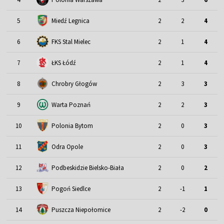
5
Miedź Legnica
2
2
4
6
FKS Stal Mielec
2
1
4
7
ŁKS Łódź
2
1
4
8
Chrobry Głogów
2
3
3
9
Warta Poznań
2
2
3
10
Polonia Bytom
2
0
3
11
Odra Opole
2
0
3
12
Podbeskidzie Bielsko-Biała
2
0
2
13
Pogoń Siedlce
2
-1
1
14
Puszcza Niepołomice
2
-2
0