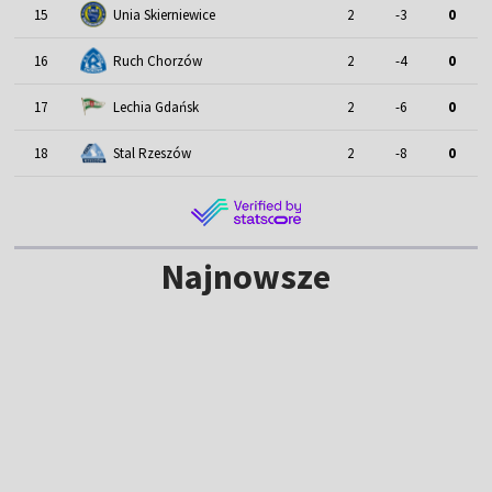
15
Unia Skierniewice
2
-3
0
16
Ruch Chorzów
2
-4
0
17
Lechia Gdańsk
2
-6
0
18
Stal Rzeszów
2
-8
0
Najnowsze