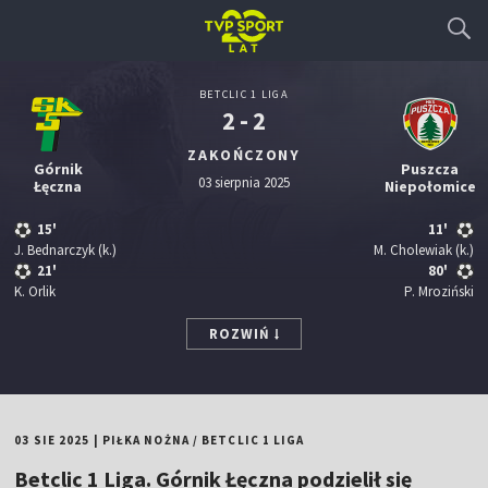
BETCLIC 1 LIGA
2 - 2
ZAKOŃCZONY
Górnik
Puszcza
03 sierpnia 2025
Łęczna
Niepołomice
15'
11'
J. Bednarczyk
(k.)
M. Cholewiak
(k.)
21'
80'
K. Orlik
P. Mroziński
ROZWIŃ
03 SIE 2025
|
PIŁKA NOŻNA
/
BETCLIC 1 LIGA
Betclic 1 Liga. Górnik Łęczna podzielił się