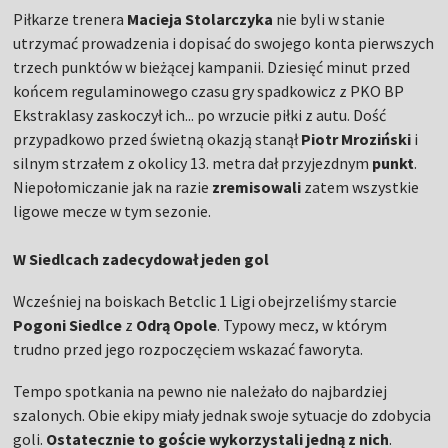
Piłkarze trenera
Macieja
Stolarczyka
nie byli w stanie
utrzymać prowadzenia i dopisać do swojego konta pierwszych
trzech punktów w bieżącej kampanii. Dziesięć minut przed
końcem regulaminowego czasu gry spadkowicz z PKO BP
Ekstraklasy zaskoczył ich... po wrzucie piłki z autu. Dość
przypadkowo przed świetną okazją stanął
Piotr
Mroziński
i
silnym strzałem z okolicy 13. metra dał przyjezdnym
punkt
.
Niepołomiczanie jak na razie
zremisowali
zatem wszystkie
ligowe mecze w tym sezonie.
W Siedlcach zadecydował jeden gol
Wcześniej na boiskach Betclic 1 Ligi obejrzeliśmy starcie
Pogoni
Siedlce
z
Odrą
Opole
. Typowy mecz, w którym
trudno przed jego rozpoczęciem wskazać faworyta.
Tempo spotkania na pewno nie należało do najbardziej
szalonych. Obie ekipy miały jednak swoje sytuacje do zdobycia
goli.
Ostatecznie to goście wykorzystali jedną z nich
.