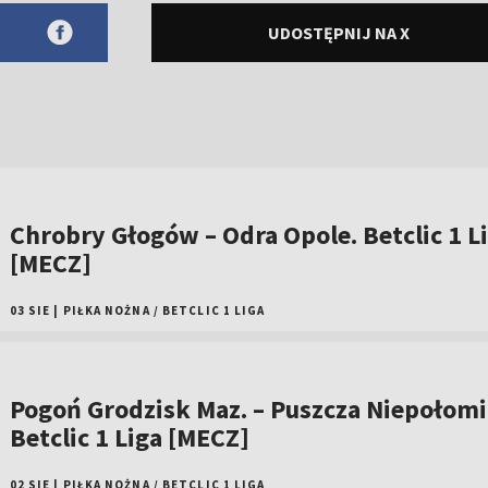
UDOSTĘPNIJ NA X
Chrobry Głogów – Odra Opole. Betclic 1 L
[MECZ]
03 SIE
|
PIŁKA NOŻNA
/
BETCLIC 1 LIGA
Pogoń Grodzisk Maz. – Puszcza Niepołomi
Betclic 1 Liga [MECZ]
02 SIE
|
PIŁKA NOŻNA
/
BETCLIC 1 LIGA