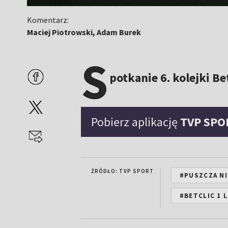
Komentarz:
Maciej Piotrowski, Adam Burek
S
potkanie 6. kolejki Be
Pobierz aplikację
TVP SPO
ŹRÓDŁO: TVP SPORT
#PUSZCZA N
#BETCLIC 1 L