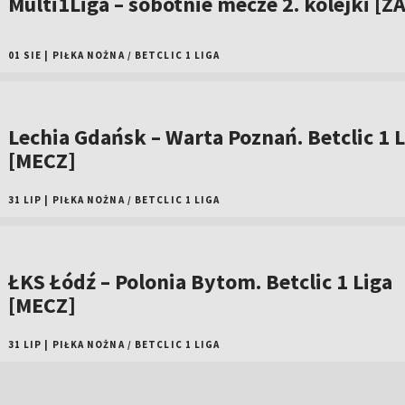
Multi1Liga – sobotnie mecze 2. kolejki [Z
01 SIE
|
PIŁKA NOŻNA
/
BETCLIC 1 LIGA
Lechia Gdańsk – Warta Poznań. Betclic 1 L
[MECZ]
31 LIP
|
PIŁKA NOŻNA
/
BETCLIC 1 LIGA
ŁKS Łódź – Polonia Bytom. Betclic 1 Liga
[MECZ]
31 LIP
|
PIŁKA NOŻNA
/
BETCLIC 1 LIGA