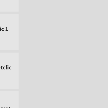
ic 1
tclic