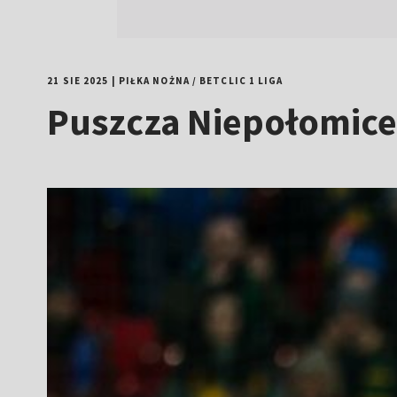
21 SIE 2025
|
PIŁKA NOŻNA
/
BETCLIC 1 LIGA
Puszcza Niepołomice –