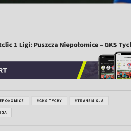
tclic 1 Ligi: Puszcza Niepołomice – GKS Tyc
RT
IEPOŁOMICE
#GKS TYCHY
#TRANSMISJA
IGA