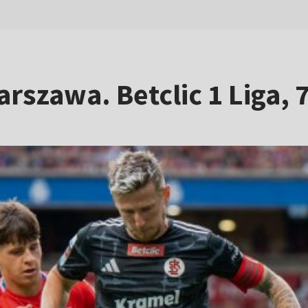
rszawa. Betclic 1 Liga, 