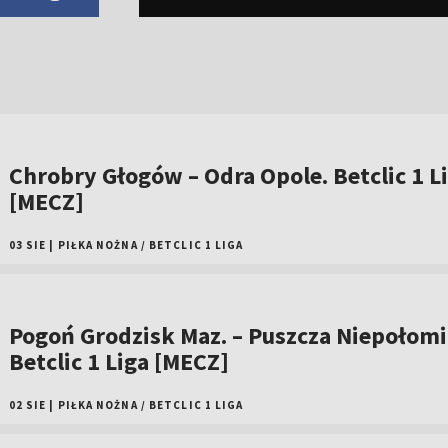
Chrobry Głogów – Odra Opole. Betclic 1 L
[MECZ]
03 SIE
|
PIŁKA NOŻNA
/
BETCLIC 1 LIGA
Pogoń Grodzisk Maz. – Puszcza Niepołomi
Betclic 1 Liga [MECZ]
02 SIE
|
PIŁKA NOŻNA
/
BETCLIC 1 LIGA