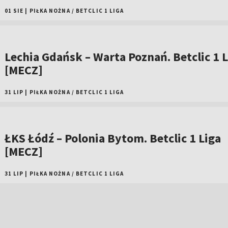
01 SIE
|
PIŁKA NOŻNA
/
BETCLIC 1 LIGA
Lechia Gdańsk – Warta Poznań. Betclic 1 L
[MECZ]
31 LIP
|
PIŁKA NOŻNA
/
BETCLIC 1 LIGA
ŁKS Łódź – Polonia Bytom. Betclic 1 Liga
[MECZ]
31 LIP
|
PIŁKA NOŻNA
/
BETCLIC 1 LIGA