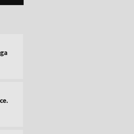
iga
ce.