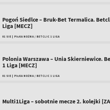
Pogoń Siedlce – Bruk-Bet Termalica. Betcl
Liga [MECZ]
01 SIE
|
PIŁKA NOŻNA
/
BETCLIC 1 LIGA
Polonia Warszawa – Unia Skierniewice. Be
1 Liga [MECZ]
01 SIE
|
PIŁKA NOŻNA
/
BETCLIC 1 LIGA
Multi1Liga – sobotnie mecze 2. kolejki [Z