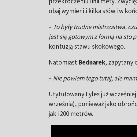
przekroczeniu linii mety. Zwycię
obaj wymienili kilka słów i w koń
–
To były trudne mistrzostwa, czu
jest się gotowym z formą na sto 
kontuzją stawu skokowego.
Natomiast
Bednarek
, zapytany 
–
Nie powiem tego tutaj, ale mam
Utytułowany Lyles już wcześniej 
września), ponieważ jako obroń
jak i 200 metrów.