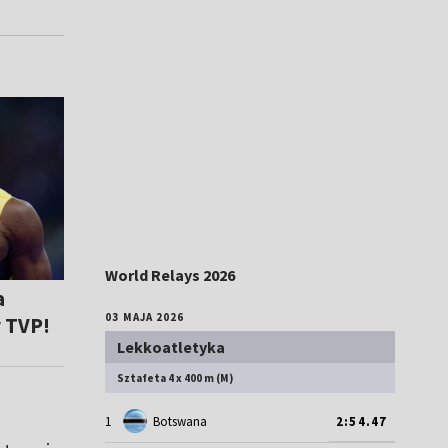
World Relays 2026
a
03 MAJA 2026
 TVP!
Lekkoatletyka
Sztafeta 4 x 400 m (M)
1
Botswana
2:54.47