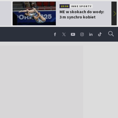
15:30
INNE SPORTY
ME w skokach do wody:
▶
3 m synchro kobiet