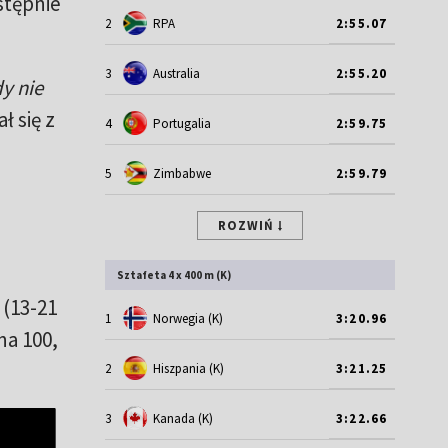
stępnie
2
RPA
2:55.07
3
Australia
2:55.20
y nie
ł się z
4
Portugalia
2:59.75
5
Zimbabwe
2:59.79
ROZWIŃ
Sztafeta 4 x 400 m (K)
 (13-21
1
Norwegia (K)
3:20.96
na 100,
2
Hiszpania (K)
3:21.25
3
Kanada (K)
3:22.66