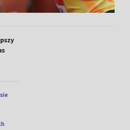
epszy
as
sie
ch