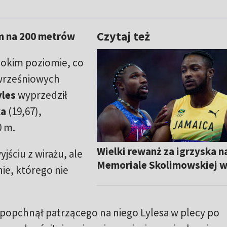
Czytaj też
m na 200 metrów
sokim poziomie, co
wrześniowych
yles
wyprzedził
ka
(19,67),
0 m.
Wielki rewanż za igrzyska n
yjściu z wirażu, ale
Memoriale Skolimowskiej w
e, którego nie
 popchnął patrzącego na niego Lylesa w plecy po