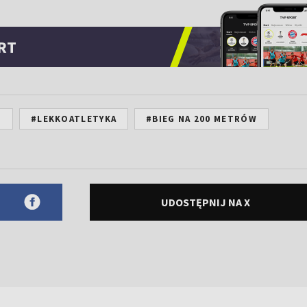
RT
S
#LEKKOATLETYKA
#BIEG NA 200 METRÓW
UDOSTĘPNIJ NA X