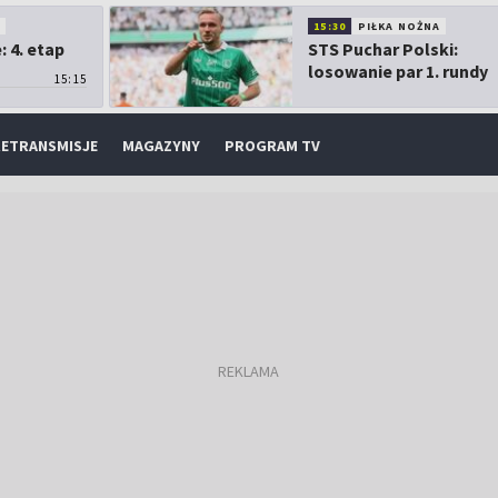
O
15:30
PIŁKA NOŻNA
 4. etap
STS Puchar Polski:
losowanie par 1. rundy
15:15
ETRANSMISJE
MAGAZYNY
PROGRAM TV