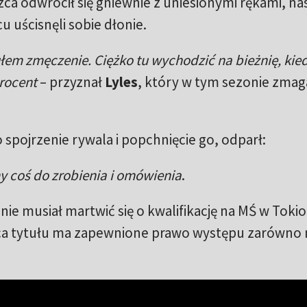
zca odwrócił się gniewnie z uniesionymi rękami, na
cu uścisnęli sobie dłonie.
łem zmęczenie. Ciężko tu wychodzić na bieżnię, kied
procent
– przyznał
Lyles
, który w tym sezonie zmaga
o spojrzenie rywala i popchnięcie go, odparł:
y coś do zrobienia i omówienia
.
nie musiał martwić się o kwalifikację na MŚ w Tokio
ca tytułu ma zapewnione prawo występu zarówno 