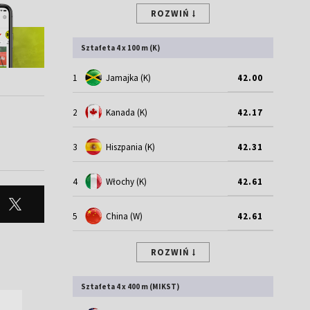
ROZWIŃ
Sztafeta 4 x 100 m (K)
1
Jamajka (K)
42.00
2
Kanada (K)
42.17
3
Hiszpania (K)
42.31
4
Włochy (K)
42.61
5
China (W)
42.61
ROZWIŃ
Sztafeta 4 x 400 m (MIKST)