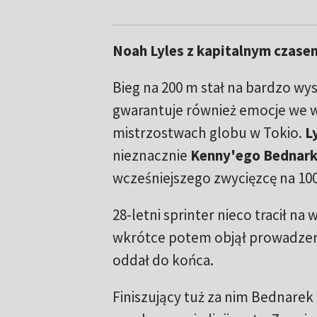
Noah Lyles z kapitalnym czase
Bieg na 200 m stał na bardzo wy
gwarantuje również emocje we 
mistrzostwach globu w Tokio.
L
nieznacznie
Kenny'ego Bednar
wcześniejszego zwycięzcę na 10
28-letni sprinter nieco tracił na w
wkrótce potem objął prowadzeni
oddał do końca.
Finiszujący tuż za nim Bednarek