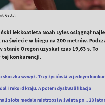
ot. Getty).
ski lekkoatleta Noah Lyles osiągnął najl
 na świecie w biegu na 200 metrów. Podcz
stanie Oregon uzyskał czas 19,63 s. To
 tej konkurencji.
o skoczka wzwyż. Trzy życiówki w jednym konkur
al i rekord kraju. A potem dyskwalifikacja
mali złote medale mistrzostw świata po... 28 lata