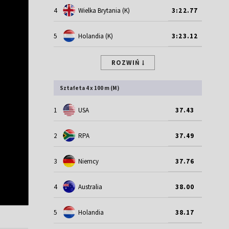
4
Wielka Brytania (K)
3:22.77
5
Holandia (K)
3:23.12
ROZWIŃ
Sztafeta 4 x 100 m (M)
1
USA
37.43
2
RPA
37.49
3
Niemcy
37.76
4
Australia
38.00
5
Holandia
38.17