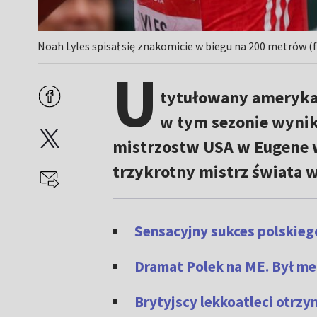
Noah Lyles spisał się znakomicie w biegu na 200 metrów (f
U
tytułowany amerykań
w tym sezonie wynik
mistrzostw USA w Eugene w 
trzykrotny mistrz świata w
Sensacyjny sukces polskieg
Dramat Polek na ME. Był med
Brytyjscy lekkoatleci otrzy