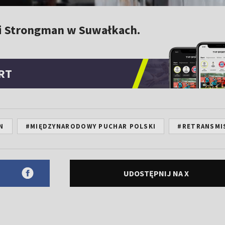
ki Strongman w Suwałkach.
RT
N
#MIĘDZYNARODOWY PUCHAR POLSKI
#RETRANSMI
UDOSTĘPNIJ NA X