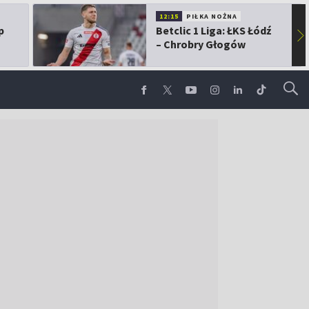
12:15
PIŁKA NOŻNA
p
Betclic 1 Liga: ŁKS Łódź
▶
– Chrobry Głogów