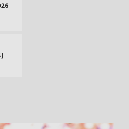
026
S]