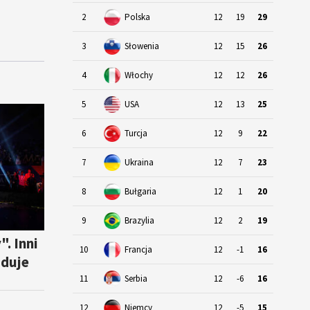
2
Polska
12
19
29
3
Słowenia
12
15
26
4
Włochy
12
12
26
5
USA
12
13
25
6
Turcja
12
9
22
7
Ukraina
12
7
23
8
Bułgaria
12
1
20
9
Brazylia
12
2
19
. Inni
10
Francja
12
-1
16
uduje
11
Serbia
12
-6
16
12
Niemcy
12
-5
15