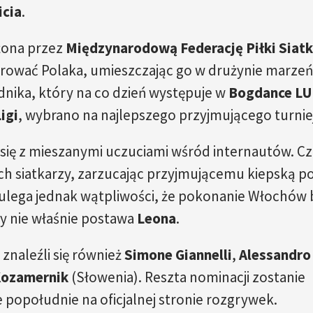
icia
.
żona przez
Międzynarodową Federację Piłki Siat
rować Polaka, umieszczając go w drużynie marzeń
ika, który na co dzień występuje w
Bogdance L
igi
, wybrano na najlepszego przyjmującego turnie
się z mieszanymi uczuciami wśród internautów. Cz
ch siatkarzy, zarzucając przyjmującemu kiepską p
 ulega jednak wątpliwości, że pokonanie Włochów 
y nie właśnie postawa
Leona
.
znaleźli się również
Simone Giannelli
,
Alessandro
Kozamernik
(Słowenia). Reszta nominacji zostanie
popołudnie na oficjalnej stronie rozgrywek.