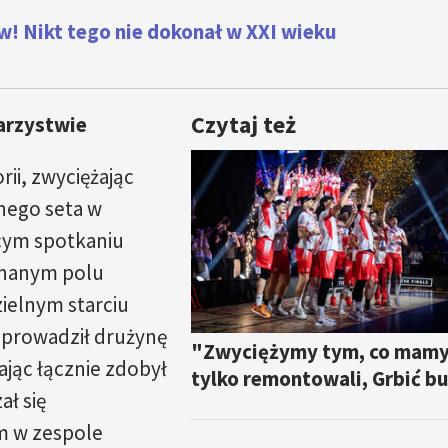
! Nikt tego nie dokonał w XXI wieku
Czytaj też
arzystwie
rii, zwyciężając
dnego seta w
cym spotkaniu
onanym polu
ielnym starciu
oprowadził drużynę
"Zwyciężymy tym, co mamy"
jąc łącznie zdobył
tylko remontowali, Grbić b
ł się
m w zespole