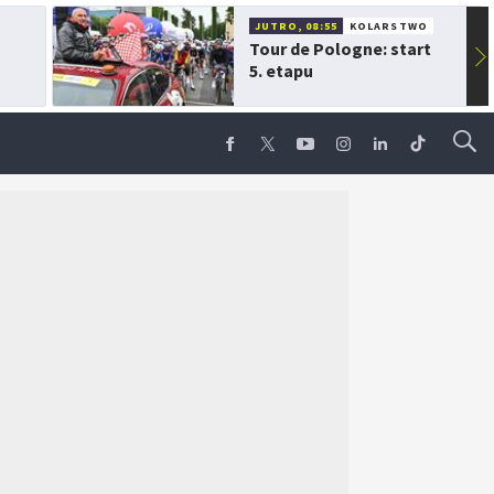
JUTRO, 08:55
KOLARSTWO
Tour de Pologne: start
▶
5. etapu