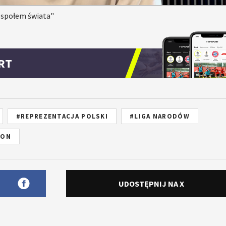
espołem świata"
RT
#REPREZENTACJA POLSKI
#LIGA NARODÓW
EON
UDOSTĘPNIJ NA X