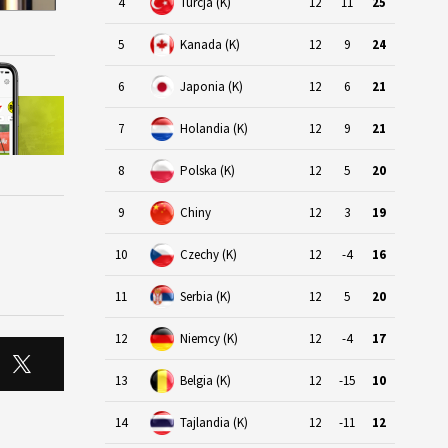
4
Turcja (K)
12
11
25
5
Kanada (K)
12
9
24
6
Japonia (K)
12
6
21
7
Holandia (K)
12
9
21
8
Polska (K)
12
5
20
9
Chiny
12
3
19
10
Czechy (K)
12
-4
16
11
Serbia (K)
12
5
20
12
Niemcy (K)
12
-4
17
13
Belgia (K)
12
-15
10
14
Tajlandia (K)
12
-11
12