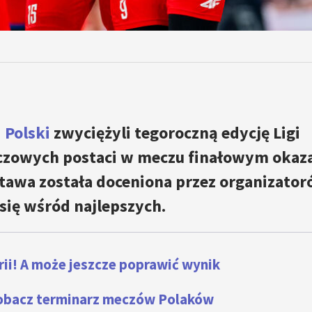
 Polski
zwyciężyli tegoroczną edycję Ligi
czowych postaci w meczu finałowym okaza
stawa została doceniona przez organizato
 się wśród najlepszych.
orii! A może jeszcze poprawić wynik
Zobacz terminarz meczów Polaków