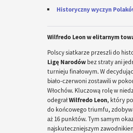
Historyczny wyczyn Polaków
Wilfredo Leon w elitarnym tow
Polscy siatkarze przeszli do histo
Ligę Narodów
bez straty ani je
turnieju finałowym. W decydują
biało-czerwoni zostawili w pok
Włochów. Kluczową rolę w niedz
odegrał
Wilfredo Leon
, który p
do końcowego triumfu, zdobywa
aż 16 punktów. Tym samym okaza
najskuteczniejszym zawodnikie