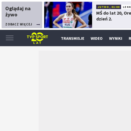
Oglądaj na
JUTRO, 01:00
LEK
MŚ do lat 20, Or
żywo
dzień 2.
ZOBACZ WIĘCEJ
TRANSMISJE
WIDEO
WYNIKI
R