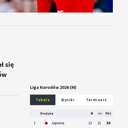
ł się
rów
Liga Narodów 2026 (M)
Tabela
Wyniki
Terminarz
Drużyna
M
+/-
Pkt
1
Japonia
12
21
30