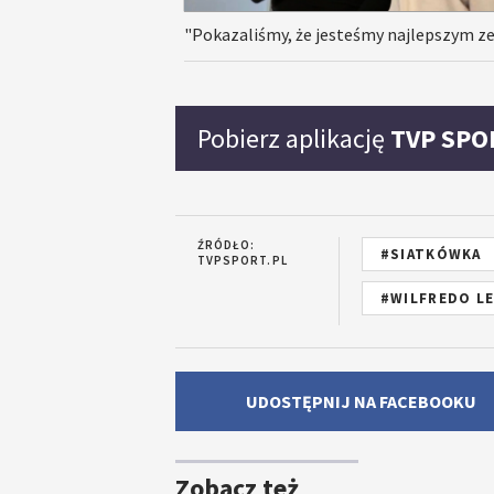
"Pokazaliśmy, że jesteśmy najlepszym z
Pobierz aplikację
TVP SPO
ŹRÓDŁO:
#SIATKÓWKA
TVPSPORT.PL
#WILFREDO L
UDOSTĘPNIJ NA FACEBOOKU
Zobacz też