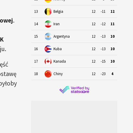
13
Belgia
12
-11
12
kowej
.
14
Iran
12
-12
11
15
Argentyna
12
-13
10
UK
ju.
16
Kuba
12
-13
10
17
Kanada
12
-15
10
ęść
ostawę
18
Chiny
12
-23
4
byłoby