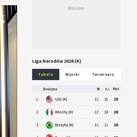
Liga Narodów 2026 (K)
Tabela
Wyniki
Terminarz
Drużyna
M
+/-
Pkt
1
USA (K)
12
21
29
2
Włochy (K)
12
18
28
3
Brazylia (K)
12
11
26