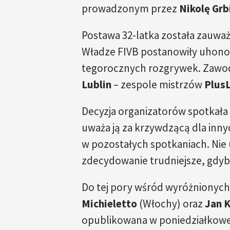
prowadzonym przez
Nikolę Grb
Postawa 32-latka została zauwa
Władze FIVB postanowiły uhono
tegorocznych rozgrywek. Zawodn
Lublin
– zespole mistrzów
PlusL
Decyzja organizatorów spotkała 
uważa ją za krzywdzącą dla inny
w pozostałych spotkaniach. Nie
zdecydowanie trudniejsze, gdyb
Do tej pory wśród wyróżnionych 
Michieletto
(Włochy) oraz
Jan 
opublikowana w poniedziałkowe 