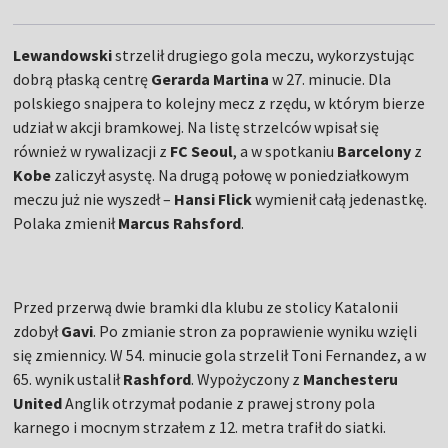
Lewandowski
strzelił drugiego gola meczu, wykorzystując
dobrą płaską centrę
Gerarda Martina
w 27. minucie. Dla
polskiego snajpera to kolejny mecz z rzędu, w którym bierze
udział w akcji bramkowej. Na listę strzelców wpisał się
również w rywalizacji z
FC Seoul
, a w spotkaniu
Barcelony
z
Kobe
zaliczył asystę. Na drugą połowę w poniedziałkowym
meczu już nie wyszedł –
Hansi Flick
wymienił całą jedenastkę.
Polaka zmienił
Marcus Rahsford
.
Przed przerwą dwie bramki dla klubu ze stolicy Katalonii
zdobył
Gavi
. Po zmianie stron za poprawienie wyniku wzięli
się zmiennicy. W 54. minucie gola strzelił Toni Fernandez, a w
65. wynik ustalił
Rashford
. Wypożyczony z
Manchesteru
United
Anglik otrzymał podanie z prawej strony pola
karnego i mocnym strzałem z 12. metra trafił do siatki.