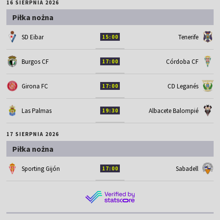
16 SIERPNIA 2026
Piłka nożna
SD Eibar
Tenerife
15:00
Burgos CF
Córdoba CF
17:00
Girona FC
CD Leganés
17:00
Las Palmas
Albacete Balompié
19:30
17 SIERPNIA 2026
Piłka nożna
Sporting Gijón
Sabadell
17:00