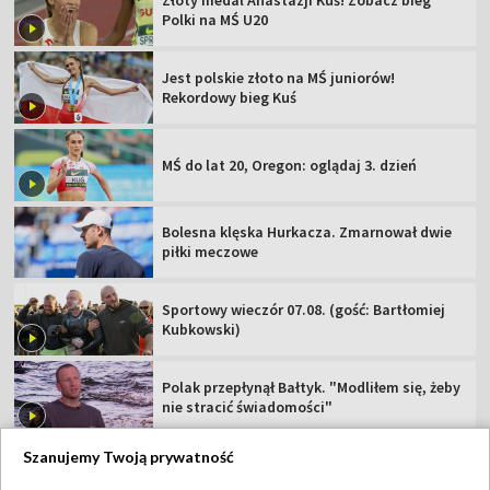
Złoty medal Anastazji Kuś! Zobacz bieg
Polki na MŚ U20
Jest polskie złoto na MŚ juniorów!
Rekordowy bieg Kuś
MŚ do lat 20, Oregon: oglądaj 3. dzień
Bolesna klęska Hurkacza. Zmarnował dwie
piłki meczowe
Sportowy wieczór 07.08. (gość: Bartłomiej
Kubkowski)
Polak przepłynął Bałtyk. "Modliłem się, żeby
nie stracić świadomości"
Szanujemy Twoją prywatność