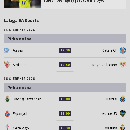
Takich pieniędzy jeszcze nie było
LaLiga EA Sports
15 SIERPNIA 2026
Piłka nożna
Alaves
Getafe CF
17:30
Sevilla FC
Rayo Vallecano
19:30
16 SIERPNIA 2026
Piłka nożna
Racing Santander
Villarreal
15:00
Espanyol
Levante UD
17:00
Celta Vigo
Osasuna
19:30