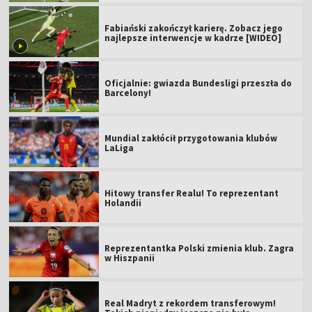
Fabiański zakończył karierę. Zobacz jego
najlepsze interwencje w kadrze [WIDEO]
Oficjalnie: gwiazda Bundesligi przeszła do
Barcelony!
Mundial zakłócił przygotowania klubów
LaLiga
Hitowy transfer Realu! To reprezentant
Holandii
Reprezentantka Polski zmienia klub. Zagra
w Hiszpanii
Real Madryt z rekordem transferowym!