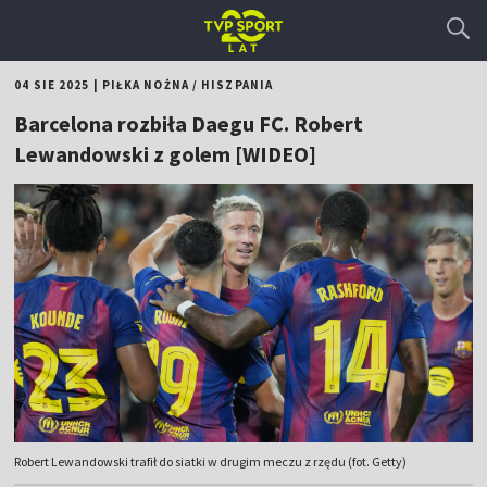
04 SIE 2025
|
PIŁKA NOŻNA
/
HISZPANIA
Barcelona rozbiła Daegu FC. Robert
Lewandowski z golem [WIDEO]
Robert Lewandowski trafił do siatki w drugim meczu z rzędu (fot. Getty)