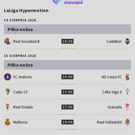
LaLiga Hypermotion
14 SIERPNIA 2026
Piłka nożna
Real Sociedad B
Castellon
18:30
15 SIERPNIA 2026
Piłka nożna
FC Andorra
AD Ceuta FC
15:00
Cadiz CF
Celta Vigo II
17:00
Real Oviedo
Granada
17:00
Mallorca
Real Valladolid
19:30