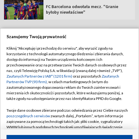
FC Barcelona odwołała mecz. "Granie
byłoby niewłaściwe"
Szanujemy Twoją prywatność
TVP
Kliknij "Akceptuję i przechodzę do serwisu", aby wyrazić zgody na
korzystanie z technologii automatycznego śledzenia i zbierania danych,
Abonament TVP
Regulamin TVP
dostęp do informacji na Twoim urządzeniu końcowym i ich
Polityka prywatności
Sklep TVP
przechowywanie oraz na przetwarzanie Twoich danych osobowych przez
nas, czyli Telewizję Polską S.A. w likwidacji (zwaną dalej również „TVP”),
Biuro Reklamy
Moje zgody
Zaufanych Partnerów z IAB* (1201 firm)
oraz pozostałych
Zaufanych
Partnerów TVP (93 firm)
, w celach marketingowych (w tym do
Oferta Handlowa
Biuro reklamy
zautomatyzowanego dopasowania reklam do Twoich zainteresowań i
mierzenia ich skuteczności) i pozostałych, które wskazujemy poniżej, a
Telegazeta ogłoszenia
Kontakt
także zgody na udostępnianie przez nas identyfikatora PPID do Google.
Emisja w TVP
Twoje dane osobowe zbierane podczas odwiedzania przez Ciebie naszych
Kanały
Rada Programowa
poszczególnych serwisów
zwanych dalej „Portalem”, w tym informacje
zapisywane za pomocą technologii takich jak: pliki cookie, sygnalizatory
Ogłoszenia przetargowe
WWW lub innych podobnych technologii umożliwiających świadczenie
©2026 Telewizja Polska Spółka Akcyjna w likwidacji
dopasowanych i bezpiecznych usług, personalizację treści oraz reklam,
Akademia Telewizyjna
udostępnianie funkcji mediów społecznościowych oraz analizowanie