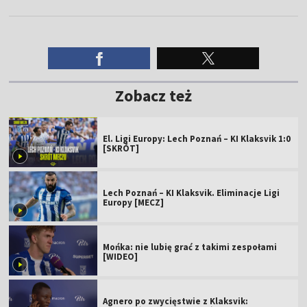
Zobacz też
El. Ligi Europy: Lech Poznań – KI Klaksvik 1:0
[SKRÓT]
Lech Poznań – KI Klaksvik. Eliminacje Ligi
Europy [MECZ]
Mońka: nie lubię grać z takimi zespołami
[WIDEO]
Agnero po zwycięstwie z Klaksvik: