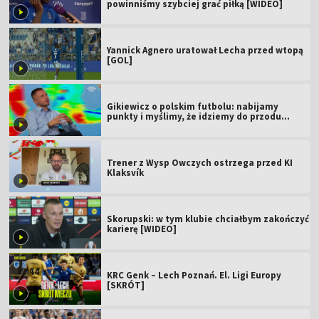
powinniśmy szybciej grać piłką [WIDEO]
Yannick Agnero uratował Lecha przed wtopą
[GOL]
Gikiewicz o polskim futbolu: nabijamy
punkty i myślimy, że idziemy do przodu
[WIDEO]
Trener z Wysp Owczych ostrzega przed KI
Klaksvík
Skorupski: w tym klubie chciałbym zakończyć
karierę [WIDEO]
KRC Genk – Lech Poznań. El. Ligi Europy
[SKRÓT]