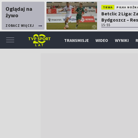
Oglądaj na
TRWA
PIŁKA NOŻN
Betclic 2 Liga: 
żywo
Bydgoszcz – Re
15:55
ZOBACZ WIĘCEJ
TRANSMISJE
WIDEO
WYNIKI
R