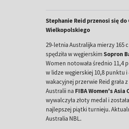
Stephanie Reid przenosi się d
Wielkopolskiego
29-letnia Australijka mierzy 165 
spędziła w węgierskim
Sopron B
Women notowała średnio 11,4 pun
w lidze węgierskiej 10,8 punktu i 
wakacyjnej przerwie Reid grała z
Australii na
FIBA Women's Asia 
wywalczyła złoty medal i został
najlepszej piątki turnieju. Aktual
Australia NBL.