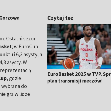
Czytaj też
o Gorzowa
cm. Ostatni sezon
asket
; w EuroCup
ktu i 6,3 asysty, a
4,8 asysty. W
 reprezentacją
EuroBasket 2025 w TVP. Sp
Cup
, gdzie
plan transmisji meczów!
a wybrana do
nie gra w lidze