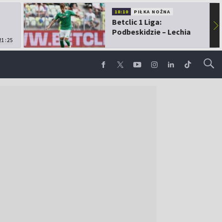
18:10
PIŁKA NOŻNA
Betclic 1 Liga:
▶
Podbeskidzie – Lechia
21:25
Gdańsk