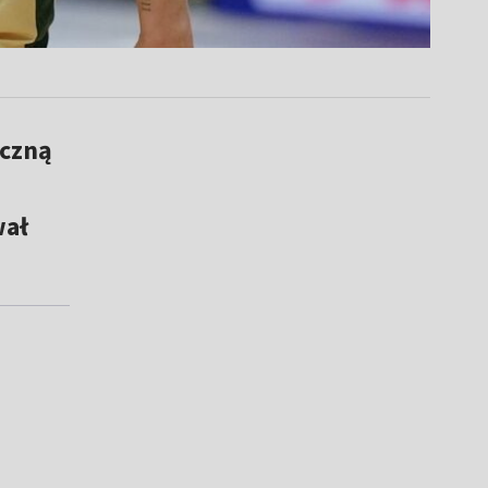
iczną
wał