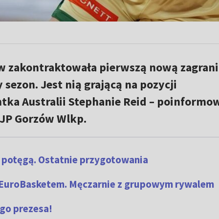
w zakontraktowała pierwszą nową zagran
sezon. Jest nią grającą na pozycji
tka Australii Stephanie Reid – poinformo
AJP Gorzów Wlkp.
ą potęgą. Ostatnie przygotowania
 EuroBasketem. Męczarnie z grupowym rywalem
go prezesa!