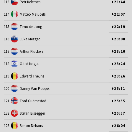
113
Petr Kelemen
+21:44
114
Matteo Malucelli
+22:07
115
Timo de Jong
+22:19
116
Luka Mezgec
+23:08
117
Arthur Kluckers
+23:20
118
Oded Kogut
+23:24
119
Edward Theuns
+23:26
120
Danny Van Poppel
+25:11
121
Tord Gudmestad
+25:55
122
Stefan Bissegger
+25:57
123
Simon Dehairs
+26:04