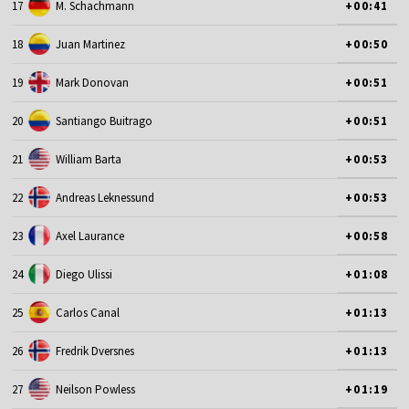
17
M. Schachmann
+00:41
18
Juan Martinez
+00:50
19
Mark Donovan
+00:51
20
Santiango Buitrago
+00:51
21
William Barta
+00:53
22
Andreas Leknessund
+00:53
23
Axel Laurance
+00:58
24
Diego Ulissi
+01:08
25
Carlos Canal
+01:13
26
Fredrik Dversnes
+01:13
27
Neilson Powless
+01:19