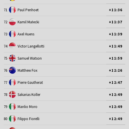
71
Paul Penhoet
+11:36
72
Kamil Małecki
+11:37
73
Axel Huens
+11:39
74
Victor Langellotti
+11:49
75
Samuel Watson
+11:59
76
Matthew Fox
+12:26
77
Pierre Gautherat
+12:47
78
Sakarias Koller
+12:49
79
Manlio Moro
+12:49
80
Filippo Fiorelli
+12:49