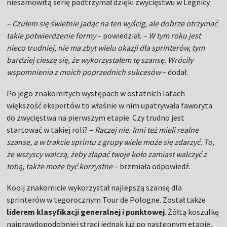
niesamowitą serię podtrzymał dzięki zwycięstwu w Legnicy.
– Czułem się świetnie jadąc na ten wyścig, ale dobrze otrzymać
takie potwierdzenie formy
– powiedział.
– W tym roku jest
nieco trudniej, nie ma zbyt wielu okazji dla sprinterów, tym
bardziej cieszę się, że wykorzystałem tę szansę. Wróciły
wspomnienia z moich poprzednich sukcesów
– dodał.
Po jego znakomitych występach w ostatnich latach
większość ekspertów to właśnie w nim upatrywała faworyta
do zwycięstwa na pierwszym etapie. Czy trudno jest
startować w takiej roli? –
Raczej nie. Inni też mieli realne
szanse, a w trakcie sprintu z grupy wiele może się zdarzyć. To,
że wszyscy walczą, żeby złapać twoje koło zamiast walczyć z
tobą, także może być korzystne
– brzmiała odpowiedź.
Kooij znakomicie wykorzystał najlepszą szansę dla
sprinterów w tegorocznym Tour de Pologne. Został także
liderem klasyfikacji generalnej i punktowej
. Żółtą koszulkę
najprawdopodobniej straci jednak już po następnym etapie,