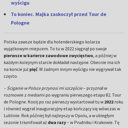
wyścigu
To koniec. Majka zaskoczył przed Tour de
Pologne
Polska zawsze będzie dla holenderskiego kolarza
wyjątkowym miejscem. To tu w 2022 sięgnął po swoje
pierwsze w karierze zawodowe zwycięstwo
, a później w
każdym kolejnym starcie dokładał następne. Obecnie ma ich
na koncie już
pięć
. W żadnym innym wyścigu nie wygrywał tak
często.
– Ściganie w Polsce przynosi mi szczęście
– przyznał w
rozmowie z mediami po wygraniu pierwszego etapu 82. Tour
de Pologne. Kooij po raz pierwszy wystartował tu w
2022
roku
i również wygrał inauguracyjny etap kończący się wówczas w
Lublinie. Rok później był najlepszy w Opolu, a w ubiegłym
sezonie triumfował aż
dwa razy
– w Prudniku i Krakowie. Tę