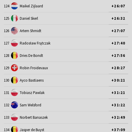
124
Maikel Zijlaard
+26:07
125
Daniel Skerl
+26:32
126
Artem Shmidt
+27:07
127
Radosław Frątczak
+27:40
128
Dries De Bondt
+27:56
129
Robin Froidevaux
+28:27
130
Ayco Bastiaens
+30:21
131
Tobiasz Pawlak
+31:21
132
Sam Welsford
+31:22
133
Norbert Banaszek
+32:49
134
Jasper de Buyst
+37:09