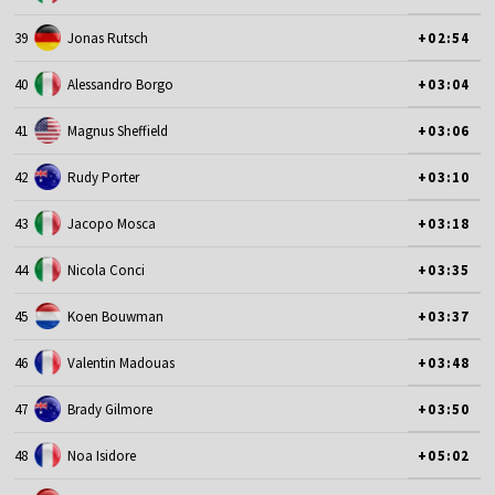
39
Jonas Rutsch
+02:54
40
Alessandro Borgo
+03:04
41
Magnus Sheffield
+03:06
42
Rudy Porter
+03:10
43
Jacopo Mosca
+03:18
44
Nicola Conci
+03:35
45
Koen Bouwman
+03:37
46
Valentin Madouas
+03:48
47
Brady Gilmore
+03:50
48
Noa Isidore
+05:02