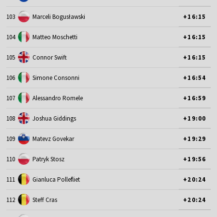
103
Marceli Bogusławski
+16:15
104
Matteo Moschetti
+16:15
105
Connor Swift
+16:15
106
Simone Consonni
+16:54
107
Alessandro Romele
+16:59
108
Joshua Giddings
+19:00
109
Matevz Govekar
+19:29
110
Patryk Stosz
+19:56
111
Gianluca Pollefliet
+20:24
112
Steff Cras
+20:24