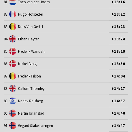
81
Taco van der Hoorn
+13:16
82
Hugo Hofstetter
+13:22
83
Dries Van Gestel
+13:23
84
Ethan Hayter
+13:24
85
Frederik Wandahl
+13:29
86
Mikkel Bjerg
+13:50
87
Frederik Frison
+14:04
88
Callum Thornley
+14:27
89
Nadav Raisberg
+14:37
90
Martin Urianstad
+14:40
91
Vegard Stake Laengen
+14:47