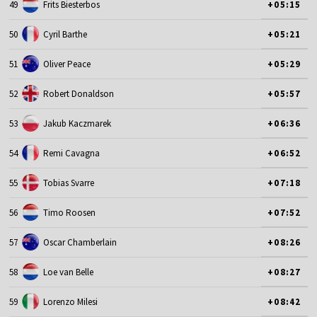
49
Frits Biesterbos
+05:15
50
Cyril Barthe
+05:21
51
Oliver Peace
+05:29
52
Robert Donaldson
+05:57
53
Jakub Kaczmarek
+06:36
54
Remi Cavagna
+06:52
55
Tobias Svarre
+07:18
56
Timo Roosen
+07:52
57
Oscar Chamberlain
+08:26
58
Loe van Belle
+08:27
59
Lorenzo Milesi
+08:42