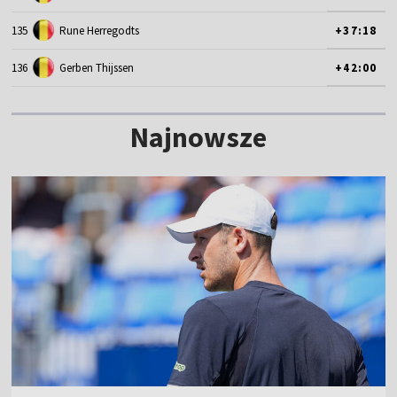
135
Rune Herregodts
+37:18
136
Gerben Thijssen
+42:00
Najnowsze