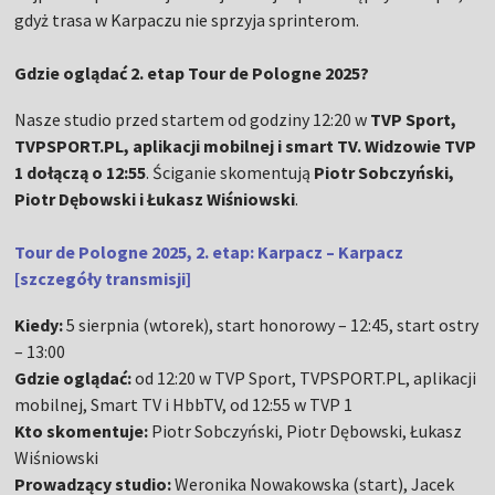
gdyż trasa w Karpaczu nie sprzyja sprinterom.
Gdzie oglądać 2. etap Tour de Pologne 2025?
Nasze studio przed startem od godziny 12:20 w
TVP Sport,
TVPSPORT.PL, aplikacji mobilnej i smart TV. Widzowie TVP
1 dołączą o 12:55
. Ściganie skomentują
Piotr Sobczyński,
Piotr Dębowski i Łukasz Wiśniowski
.
Tour de Pologne 2025, 2. etap: Karpacz – Karpacz
[szczegóły transmisji]
Kiedy:
5 sierpnia (wtorek), start honorowy – 12:45, start ostry
– 13:00
Gdzie oglądać:
od 12:20 w TVP Sport, TVPSPORT.PL, aplikacji
mobilnej, Smart TV i HbbTV, od 12:55 w TVP 1
Kto skomentuje:
Piotr Sobczyński, Piotr Dębowski, Łukasz
Wiśniowski
Prowadzący studio:
Weronika Nowakowska (start), Jacek