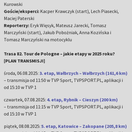
Kurowski
Goście/eksperci:
Kacper Krawczyk (start), Lech Piasecki,
Maciej Paterski
Reporterzy:
Eryk Więsyk, Mateusz Jarecki, Tomasz
Marczyński (start), Jakub Pobożniak, Anna Kozińska i
Tomasz Marczyński na motocyklu
Trasa 82. Tour de Pologne – jakie etapy w 2025 roku?
[PLAN TRANSMISJI]
środa, 06.08.2025:
3. etap, Wałbrzych – Wałbrzych (161,6 km)
– transmisja od 11:50 w TVP Sport, TVPSPORT.PL, aplikacji i
od 15:10 w TVP 1
czwartek, 07.08.2025:
4. etap, Rybnik – Cieszyn (200 km)
– transmisja od 11:15 w TVP Sport, TVPSPORT.PL, aplikacji i
od 15:10 w TVP 1
piątek, 08.08.2025:
5. etap, Katowice – Zakopane (205,8 km)