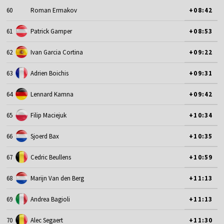
60
Roman Ermakov
+08:42
61
Patrick Gamper
+08:53
62
Ivan Garcia Cortina
+09:22
63
Adrien Boichis
+09:31
64
Lennard Kamna
+09:42
65
Filip Maciejuk
+10:34
66
Sjoerd Bax
+10:35
67
Cedric Beullens
+10:59
68
Marijn Van den Berg
+11:13
69
Andrea Bagioli
+11:13
70
Alec Segaert
+11:30