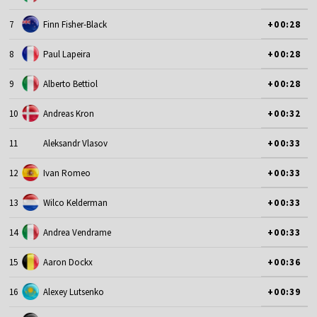
7
Finn Fisher-Black
+00:28
8
Paul Lapeira
+00:28
9
Alberto Bettiol
+00:28
10
Andreas Kron
+00:32
11
Aleksandr Vlasov
+00:33
12
Ivan Romeo
+00:33
13
Wilco Kelderman
+00:33
14
Andrea Vendrame
+00:33
15
Aaron Dockx
+00:36
16
Alexey Lutsenko
+00:39