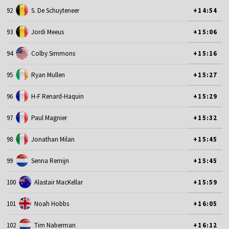
92
S. De Schuyteneer
+14:54
93
Jordi Meeus
+15:06
94
Colby Simmons
+15:16
95
Ryan Mullen
+15:27
96
H-F Renard-Haquin
+15:29
97
Paul Magnier
+15:32
98
Jonathan Milan
+15:45
99
Senna Remijn
+15:45
100
Alastair MacKellar
+15:59
101
Noah Hobbs
+16:05
102
Tim Naberman
+16:12