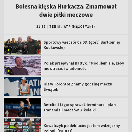
Bolesna klęska Hurkacza. Zmarnował
dwie piłki meczowe
21:57
|
TENIS
/
ATP (MĘŻCZYŹNI)
Sportowy wieczór 07.08. (gość: Bartłomiej
Kubkowski)
Polak przepłynął Bałtyk. "Modliłem się, żeby
nie stracić świadomości"
Hit w Toronto! Znamy godzinę meczu
Świątek
Betclic 1 Liga: sprawdź terminarz i plan
transmisji meczów 3. kolejki
Kowalczyk po debiucie: jestem wdzięczny
Polonii [WIDEO]