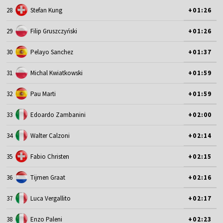
28
Stefan Kung
+01:26
29
Filip Gruszczyński
+01:26
30
Pelayo Sanchez
+01:37
31
Michal Kwiatkowski
+01:59
32
Pau Marti
+01:59
33
Edoardo Zambanini
+02:00
34
Walter Calzoni
+02:14
35
Fabio Christen
+02:15
36
Tijmen Graat
+02:16
37
Luca Vergallito
+02:17
38
Enzo Paleni
+02:23