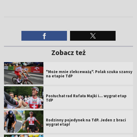
Zobacz też
"Może mnie zlekceważą". Polak szuka szansy
na etapie TdP
Posłuchał rad Rafała Majki i... wygrał etap
TdP
Rodzinny pojedynek na TdP. Jeden z braci
wygrał etap!