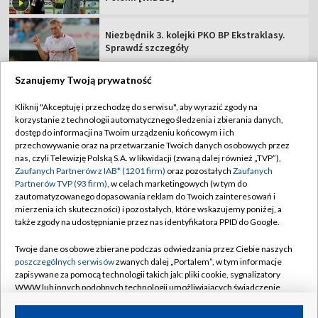
Niezbędnik 3. kolejki PKO BP Ekstraklasy.
Sprawdź szczegóły
Szanujemy Twoją prywatność
Kliknij "Akceptuję i przechodzę do serwisu", aby wyrazić zgody na
korzystanie z technologii automatycznego śledzenia i zbierania danych,
TVP
dostęp do informacji na Twoim urządzeniu końcowym i ich
Abonament TVP
Regulamin TVP
przechowywanie oraz na przetwarzanie Twoich danych osobowych przez
nas, czyli Telewizję Polską S.A. w likwidacji (zwaną dalej również „TVP”),
Polityka prywatności
Sklep TVP
Zaufanych Partnerów z IAB* (1201 firm)
oraz pozostałych
Zaufanych
Partnerów TVP (93 firm)
, w celach marketingowych (w tym do
Biuro Reklamy
Moje zgody
zautomatyzowanego dopasowania reklam do Twoich zainteresowań i
mierzenia ich skuteczności) i pozostałych, które wskazujemy poniżej, a
Oferta Handlowa
Biuro reklamy
także zgody na udostępnianie przez nas identyfikatora PPID do Google.
Telegazeta ogłoszenia
Kontakt
Twoje dane osobowe zbierane podczas odwiedzania przez Ciebie naszych
Emisja w TVP
poszczególnych serwisów
zwanych dalej „Portalem”, w tym informacje
zapisywane za pomocą technologii takich jak: pliki cookie, sygnalizatory
Kanały
Rada Programowa
WWW lub innych podobnych technologii umożliwiających świadczenie
dopasowanych i bezpiecznych usług, personalizację treści oraz reklam,
Ogłoszenia przetargowe
udostępnianie funkcji mediów społecznościowych oraz analizowanie
©2026 Telewizja Polska Spółka Akcyjna w likwidacji