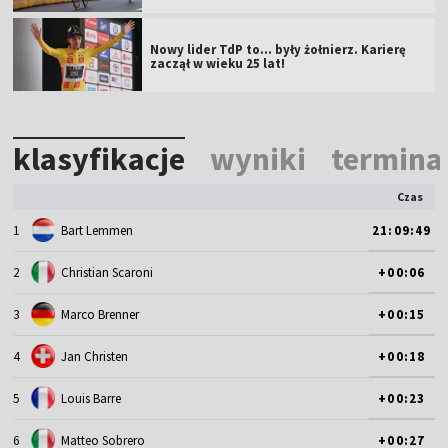
Nowy lider TdP to... były żołnierz. Karierę
zaczął w wieku 25 lat!
klasyfikacje
wyniki
termina
Czas
1
Bart Lemmen
21:09:49
2
Christian Scaroni
+00:06
3
Marco Brenner
+00:15
4
Jan Christen
+00:18
5
Louis Barre
+00:23
6
Matteo Sobrero
+00:27