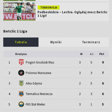
TRANSMISJA
Podbeskidzie – Lechia. Oglądaj mecz Betclic
1 Ligi!
Betclic 1 Liga
Tabela
Wyniki
Terminarz
Drużyna
M
+/-
Pkt
1
Pogoń Grodzisk Maz.
3
5
9
2
Polonia Warszawa
3
3
7
3
Arka Gdynia
2
5
6
4
Termalica Nieciecza
2
3
6
5
FKS Stal Mielec
3
1
5