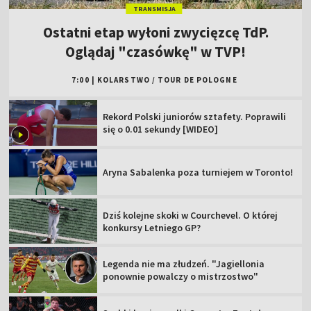
TRANSMISJA
Ostatni etap wyłoni zwycięzcę TdP.
Oglądaj "czasówkę" w TVP!
7:00
|
KOLARSTWO
/
TOUR DE POLOGNE
Rekord Polski juniorów sztafety. Poprawili
się o 0.01 sekundy [WIDEO]
Aryna Sabalenka poza turniejem w Toronto!
Dziś kolejne skoki w Courchevel. O której
konkursy Letniego GP?
Legenda nie ma złudzeń. "Jagiellonia
ponownie powalczy o mistrzostwo"