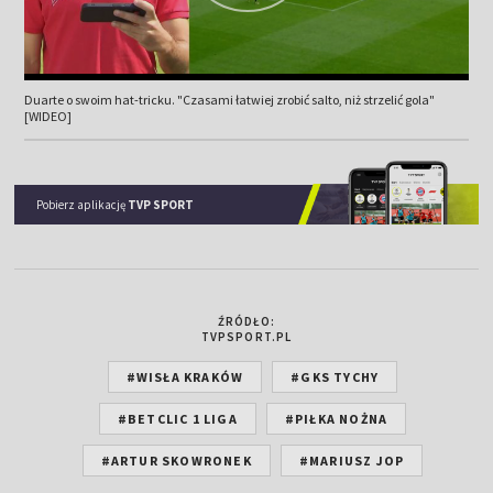
Duarte o swoim hat-tricku. "Czasami łatwiej zrobić salto, niż strzelić gola"
[WIDEO]
Pobierz aplikację
TVP SPORT
ŹRÓDŁO:
TVPSPORT.PL
#WISŁA KRAKÓW
#GKS TYCHY
#BETCLIC 1 LIGA
#PIŁKA NOŻNA
#ARTUR SKOWRONEK
#MARIUSZ JOP