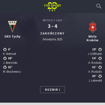
BETCLIC 1 LIGA
3 - 4
ZAKOŃCZONY
GKS Tychy
Wisła
04 sierpnia 2025
Kraków
6'
29'
K. Wełniak
J. Ertlthaler
68'
54'
J. Bieroński
A. Rodado
82'
61'
M. Błachewicz
A. Rodado
83'
J. Lelieveld
ROZWIŃ