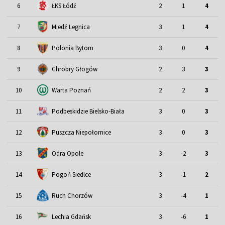
6
ŁKS Łódź
2
1
4
7
Miedź Legnica
3
1
4
8
Polonia Bytom
3
0
4
9
Chrobry Głogów
2
3
3
10
Warta Poznań
2
2
3
11
Podbeskidzie Bielsko-Biała
3
0
3
12
Puszcza Niepołomice
3
0
3
13
Odra Opole
3
-2
3
14
Pogoń Siedlce
3
-1
2
15
Ruch Chorzów
3
-4
1
16
Lechia Gdańsk
3
-6
1