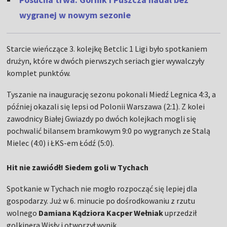
wygranej w nowym sezonie
Starcie wieńczące 3. kolejkę Betclic 1 Ligi było spotkaniem
drużyn, które w dwóch pierwszych seriach gier wywalczyły
komplet punktów.
Tyszanie na inaugurację sezonu pokonali Miedź Legnica 4:3, a
później okazali się lepsi od Polonii Warszawa (2:1). Z kolei
zawodnicy Białej Gwiazdy po dwóch kolejkach mogli się
pochwalić bilansem bramkowym 9:0 po wygranych ze Stalą
Mielec (4:0) i ŁKS-em Łódź (5:0).
Hit nie zawiódł! Siedem goli w Tychach
Spotkanie w Tychach nie mogło rozpocząć się lepiej dla
gospodarzy. Już w 6. minucie po dośrodkowaniu z rzutu
wolnego
Damiana Kądziora Kacper Wełniak
uprzedził
golkipera Wisły i otworzył wynik.