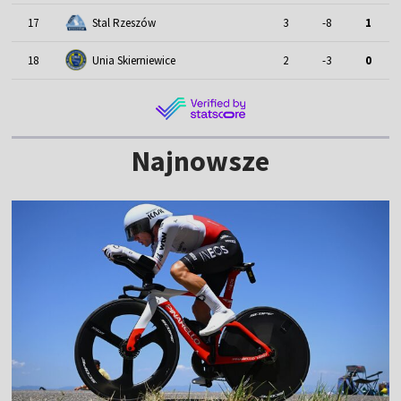
17
Stal Rzeszów
3
-8
1
18
Unia Skierniewice
2
-3
0
Najnowsze