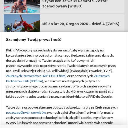
Szybki koniec walki Gamrota. Został
zdemolowany [WIDEO]
MŚ do lat 20, Oregon 2026 – dzień 4. [ZAPIS]
Szanujemy Twoją prywatność
Kliknij "Akceptuję i przechodzę do serwisu", aby wyrazić zgody na
korzystanie z technologii automatycznego śledzenia i zbierania danych,
TVP
dostęp do informacji na Twoim urządzeniu końcowym i ich
Abonament TVP
Regulamin TVP
przechowywanie oraz na przetwarzanie Twoich danych osobowych przez
nas, czyli Telewizję Polską S.A. w likwidacji (zwaną dalej również „TVP”),
Polityka prywatności
Sklep TVP
Zaufanych Partnerów z IAB* (1201 firm)
oraz pozostałych
Zaufanych
Partnerów TVP (93 firm)
, w celach marketingowych (w tym do
Biuro Reklamy
Moje zgody
zautomatyzowanego dopasowania reklam do Twoich zainteresowań i
mierzenia ich skuteczności) i pozostałych, które wskazujemy poniżej, a
Oferta Handlowa
Biuro reklamy
także zgody na udostępnianie przez nas identyfikatora PPID do Google.
Telegazeta ogłoszenia
Kontakt
Twoje dane osobowe zbierane podczas odwiedzania przez Ciebie naszych
Emisja w TVP
poszczególnych serwisów
zwanych dalej „Portalem”, w tym informacje
zapisywane za pomocą technologii takich jak: pliki cookie, sygnalizatory
Kanały
Rada Programowa
WWW lub innych podobnych technologii umożliwiających świadczenie
dopasowanych i bezpiecznych usług, personalizację treści oraz reklam,