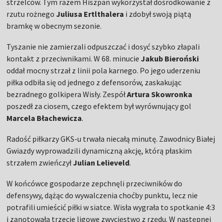
strzelców. Tym razem Hiszpan wykorzystał dośrodkowanie z
rzutu rożnego
Juliusa Ertlthalera
i zdobył swoją piątą
bramkę w obecnym sezonie.
Tyszanie nie zamierzali odpuszczać i dosyć szybko złapali
kontakt z przeciwnikami. W 68. minucie
Jakub Bieroński
oddał mocny strzał z linii pola karnego. Po jego uderzeniu
piłka odbiła się od jednego z defensorów, zaskakując
bezradnego golkipera Wisły. Zespół
Artura Skowronka
poszedł za ciosem, czego efektem był wyrównujący gol
Marcela Błachewicza
.
Radość piłkarzy GKS-u trwała niecałą minutę. Zawodnicy Białej
Gwiazdy wyprowadzili dynamiczną akcję, którą płaskim
strzałem zwieńczył
Julian Lelieveld
.
W końcówce gospodarze zepchnęli przeciwników do
defensywy, dążąc do wywalczenia choćby punktu, lecz nie
potrafili umieścić piłki w siatce. Wisła wygrała to spotkanie 4:3
i zanotowała trzecie ligowe zwycięstwo z rzędu. W następnej