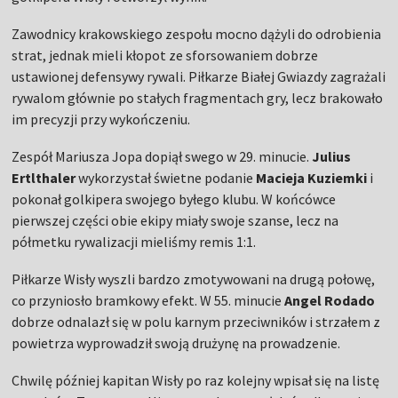
Zawodnicy krakowskiego zespołu mocno dążyli do odrobienia
strat, jednak mieli kłopot ze sforsowaniem dobrze
ustawionej defensywy rywali. Piłkarze Białej Gwiazdy zagrażali
rywalom głównie po stałych fragmentach gry, lecz brakowało
im precyzji przy wykończeniu.
Zespół Mariusza Jopa dopiął swego w 29. minucie.
Julius
Ertlthaler
wykorzystał świetne podanie
Macieja Kuziemki
i
pokonał golkipera swojego byłego klubu. W końcówce
pierwszej części obie ekipy miały swoje szanse, lecz na
półmetku rywalizacji mieliśmy remis 1:1.
Piłkarze Wisły wyszli bardzo zmotywowani na drugą połowę,
co przyniosło bramkowy efekt. W 55. minucie
Angel Rodado
dobrze odnalazł się w polu karnym przeciwników i strzałem z
powietrza wyprowadził swoją drużynę na prowadzenie.
Chwilę później kapitan Wisły po raz kolejny wpisał się na listę