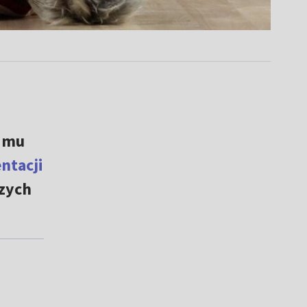
i mu
ntacji
szych