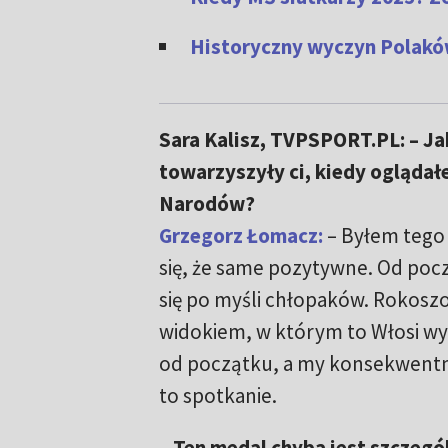
Historyczny wyczyn Polaków
Sara Kalisz, TVPSPORT.PL: – Ja
towarzyszyły ci, kiedy oglądałeś
Narodów?
Grzegorz Łomacz:
– Byłem tego
się, że same pozytywne. Od poc
się po myśli chłopaków. Rokosz
widokiem, w którym to Włosi wy
od początku, a my konsekwent
to spotkanie.
– Ten medal chyba jest szczegó