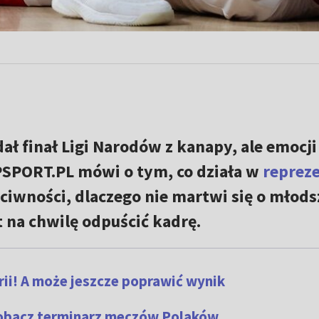
ał finał Ligi Narodów z kanapy, ale emocj
PSPORT.PL mówi o tym, co działa w
repreze
iwności, dlaczego nie martwi się o młod
t na chwilę odpuścić kadrę.
orii! A może jeszcze poprawić wynik
Zobacz terminarz meczów Polaków