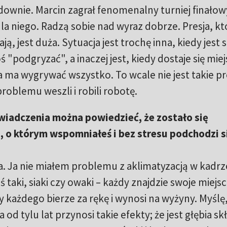
udownie. Marcin zagrał fenomenalny turniej finałow
la niego. Radzą sobie nad wyraz dobrze. Presja, kt
, jest duża. Sytuacja jest trochę inna, kiedy jest s
ś "podgryzać", a inaczej jest, kiedy dostaje się miej
 ma wygrywać wszystko. To wcale nie jest takie pr
oblemu weszli i robili robotę.
wiadczenia można powiedzieć, że zostało się
o którym wspomniałeś i bez stresu podchodzi s
. Ja nie miałem problemu z aklimatyzacją w kadrze
ś taki, siaki czy owaki – każdy znajdzie swoje miejsc
 każdego bierze za rękę i wynosi na wyżyny. Myślę,
d tylu lat przynosi takie efekty; że jest głębia sk