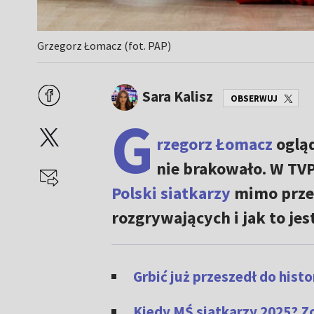
Grzegorz Łomacz (fot. PAP)
Sara Kalisz
OBSERWUJ
G
rzegorz Łomacz
ogląd
nie brakowało. W TV
Polski siatkarzy
mimo przec
rozgrywających i jak to jes
Grbić już przeszedł do hist
Kiedy MŚ siatkarzy 2025? 