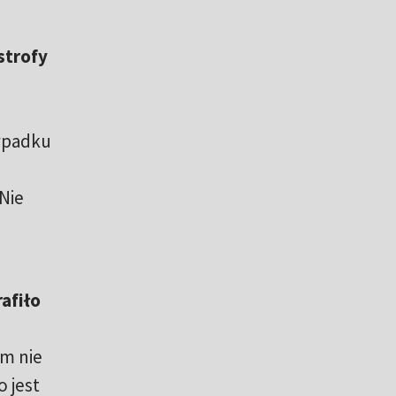
strofy
ypadku
e
Nie
afiło
am nie
o jest