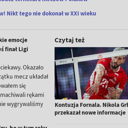
! Nikt tego nie dokonał w XXI wieku
Czytaj też
kie emocje
 finał Ligi
 ciekawy. Okazało
zątku mecz układał
owałem się
machiwali rękami
nie wygrywaliśmy
Kontuzja Fornala. Nikola Gr
przekazał nowe informacje
lny, bo w tym roku