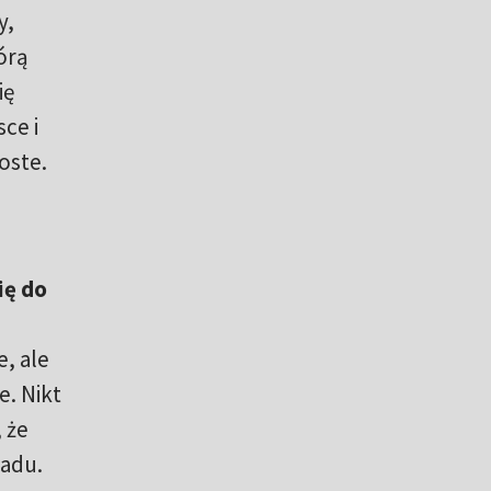
y,
órą
ię
sce i
oste.
ię do
, ale
e. Nikt
 że
ładu.