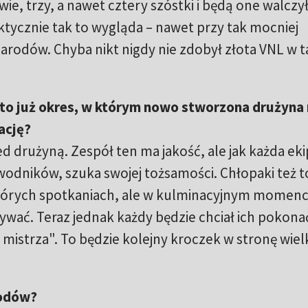
e, trzy, a nawet cztery szóstki i będą one walczył
tycznie tak to wygląda – nawet przy tak mocniej
Narodów. Chyba nikt nigdy nie zdobył złota VNL w 
NL to już okres, w którym nowo stworzona drużyn
ację?
d drużyną. Zespół ten ma jakość, ale jak każda eki
wodników, szuka swojej tożsamości. Chłopaki też t
ektórych spotkaniach, ale w kulminacyjnym momenc
wać. Teraz jednak każdy będzie chciał ich pokona
j mistrza". To będzie kolejny kroczek w stronę wiel
rodów?