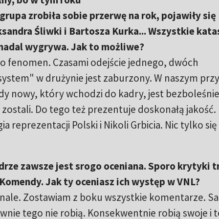
grupa zrobiła sobie przerwę na rok, pojawiły się
sandra Śliwki i Bartosza Kurka... Wszystkie kata
 nadal wygrywa. Jak to możliwe?
. To fenomen. Czasami odejście jednego, dwóch
ystem" w drużynie jest zaburzony. W naszym prz
dy nowy, który wchodzi do kadry, jest bezboleśni
zostali. Do tego też prezentuje doskonałą jakość. 
ia reprezentacji Polski i Nikoli Grbicia. Nic tylko się
rze zawsze jest srogo oceniana. Sporo krytyki tr
a Komendy. Jak ty oceniasz ich występ w VNL?
konale. Zostawiam z boku wszystkie komentarze. S
ewnie tego nie robią. Konsekwentnie robią swoje i t