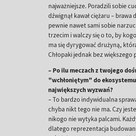
najważniejsze. Poradzili sobie c
dźwignął kawał ciężaru – brawa d
pewnie nawet sami sobie narzucają
trzecim i walczy się o to, by kogo
ma się dyrygować drużyną, która
Chłopaki jednak bez większego pr
– Po ilu meczach z twojego doś
"wchłoniętym" do ekosystemu, 
największych wyzwań?
– To bardzo indywidualna sprawa
chyba nikt tego nie ma. Czy jeste
nikogo nie wytyka palcami. Każdy
dlatego reprezentacja budowana o