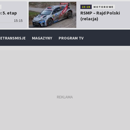
O
15:25
MOTOROWE
 5. etap
RSMP – Rajd Polski
(relacja)
15:15
ETRANSMISJE
MAGAZYNY
PROGRAM TV