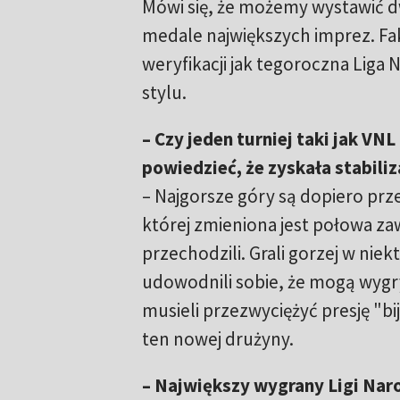
Mówi się, że możemy wystawić dwi
medale największych imprez. Fak
weryfikacji jak tegoroczna Liga 
stylu.
– Czy jeden turniej taki jak V
powiedzieć, że zyskała stabiliz
– Najgorsze góry są dopiero prze
której zmieniona jest połowa za
przechodzili. Grali gorzej w ni
udowodnili sobie, że mogą wygry
musieli przezwyciężyć presję "bi
ten nowej drużyny.
– Największy wygrany Ligi Na