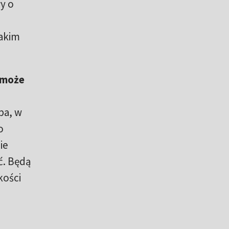
y o
takim
a może
pa, w
o
ie
ć. Będą
kości