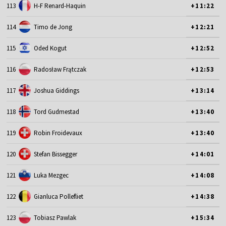
113
H-F Renard-Haquin
+11:22
114
Timo de Jong
+12:21
115
Oded Kogut
+12:52
116
Radosław Frątczak
+12:53
117
Joshua Giddings
+13:14
118
Tord Gudmestad
+13:40
119
Robin Froidevaux
+13:40
120
Stefan Bissegger
+14:01
121
Luka Mezgec
+14:08
122
Gianluca Pollefliet
+14:38
123
Tobiasz Pawlak
+15:34