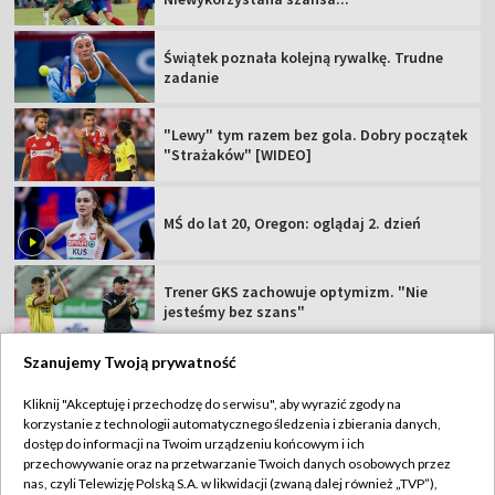
Świątek poznała kolejną rywalkę. Trudne
zadanie
"Lewy" tym razem bez gola. Dobry początek
"Strażaków" [WIDEO]
MŚ do lat 20, Oregon: oglądaj 2. dzień
Trener GKS zachowuje optymizm. "Nie
jesteśmy bez szans"
Szanujemy Twoją prywatność
Kliknij "Akceptuję i przechodzę do serwisu", aby wyrazić zgody na
korzystanie z technologii automatycznego śledzenia i zbierania danych,
TVP
dostęp do informacji na Twoim urządzeniu końcowym i ich
Abonament TVP
Regulamin TVP
przechowywanie oraz na przetwarzanie Twoich danych osobowych przez
nas, czyli Telewizję Polską S.A. w likwidacji (zwaną dalej również „TVP”),