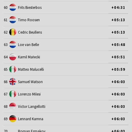
60
Frits Biesterbos
+04:31
61
Timo Roosen
+05:13
62
Cedric Beullens
+05:13
63
Loe van Belle
+05:48
64
Kamil Małecki
+05:51
65
Matteo Malucelli
+05:59
66
Samuel Watson
+06:03
67
Lorenzo Milesi
+06:03
68
Victor Langellotti
+06:03
69
Lennard Kamna
+06:03
70
Roman Ermakov
+06:03