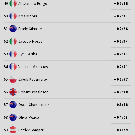
49
Alessandro Borgo
+02:16
50
Noa Isidore
+02:23
51
Brady Gilmore
+02:26
52
Jacopo Mosca
+02:34
53
Cyril Barthe
+02:42
54
Valentin Madouas
+02:51
55
Jakub Kaczmarek
+02:57
56
Robert Donaldson
+03:18
57
Oscar Chamberlain
+03:18
58
Oliver Peace
+04:03
59
Patrick Gamper
+04:29