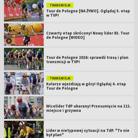
TRANSMISJA
Tour de Pologne [NA ŻYWO]. Oglądaj 5. etap
w TVP!
Czwarty etap skrócony! Nowy lider 83. Tour
de Pologne [WIDEO]
Tour de Pologne 2026: sprawdź trasę i plan
transmisji w TVP!
TRANSMISJA
Kolarze wjeżdżają w góry! Oglądaj 4. etap
Tour de Pologne
Wicelider TdP ukarany! Przesunięcie na 121.
miejsce i grzywna
Lider w nietypowej sytuacji na TdP. "To nie
był plan"