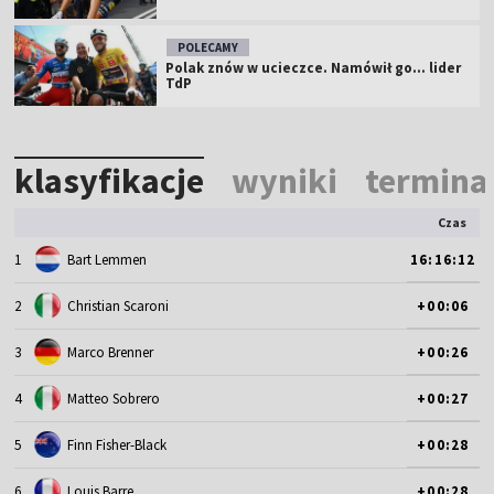
POLECAMY
Polak znów w ucieczce. Namówił go... lider
TdP
klasyfikacje
wyniki
termina
Czas
1
Bart Lemmen
16:16:12
2
Christian Scaroni
+00:06
3
Marco Brenner
+00:26
4
Matteo Sobrero
+00:27
5
Finn Fisher-Black
+00:28
6
Louis Barre
+00:28