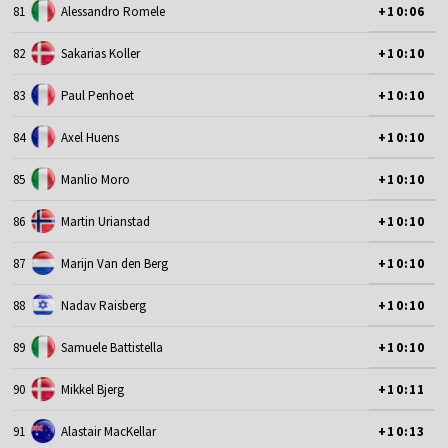
81
Alessandro Romele
+10:06
82
Sakarias Koller
+10:10
83
Paul Penhoet
+10:10
84
Axel Huens
+10:10
85
Manlio Moro
+10:10
86
Martin Urianstad
+10:10
87
Marijn Van den Berg
+10:10
88
Nadav Raisberg
+10:10
89
Samuele Battistella
+10:10
90
Mikkel Bjerg
+10:11
91
Alastair MacKellar
+10:13