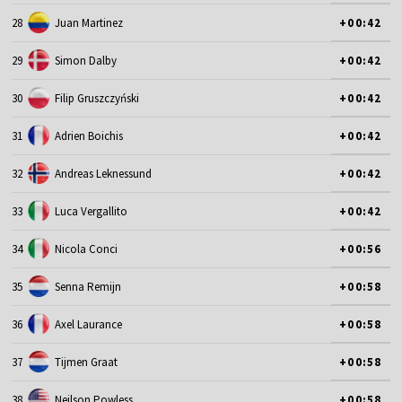
28
Juan Martinez
+00:42
29
Simon Dalby
+00:42
30
Filip Gruszczyński
+00:42
31
Adrien Boichis
+00:42
32
Andreas Leknessund
+00:42
33
Luca Vergallito
+00:42
34
Nicola Conci
+00:56
35
Senna Remijn
+00:58
36
Axel Laurance
+00:58
37
Tijmen Graat
+00:58
38
Neilson Powless
+00:58