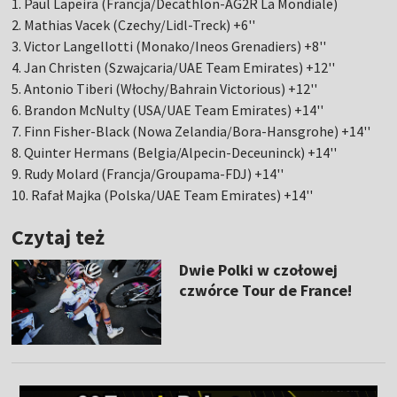
1. Paul Lapeira (Francja/Decathlon-AG2R La Mondiale)
2. Mathias Vacek (Czechy/Lidl-Treck) +6''
3. Victor Langellotti (Monako/Ineos Grenadiers) +8''
4. Jan Christen (Szwajcaria/UAE Team Emirates) +12''
5. Antonio Tiberi (Włochy/Bahrain Victorious) +12''
6. Brandon McNulty (USA/UAE Team Emirates) +14''
7. Finn Fisher-Black (Nowa Zelandia/Bora-Hansgrohe) +14''
8. Quinter Hermans (Belgia/Alpecin-Deceuninck) +14''
9. Rudy Molard (Francja/Groupama-FDJ) +14''
10. Rafał Majka (Polska/UAE Team Emirates) +14''
Czytaj też
Dwie Polki w czołowej
czwórce Tour de France!