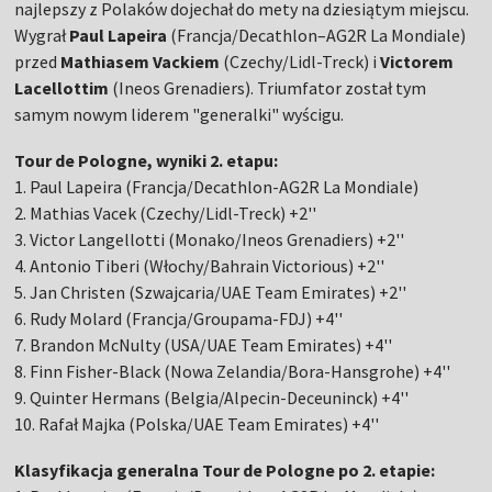
najlepszy z Polaków dojechał do mety na dziesiątym miejscu.
Wygrał
Paul Lapeira
(Francja/Decathlon–AG2R La Mondiale)
przed
Mathiasem Vackiem
(Czechy/Lidl-Treck) i
Victorem
Lacellottim
(Ineos Grenadiers). Triumfator został tym
samym nowym liderem "generalki" wyścigu.
Tour de Pologne, wyniki 2. etapu:
1. Paul Lapeira (Francja/Decathlon-AG2R La Mondiale)
2. Mathias Vacek (Czechy/Lidl-Treck) +2''
3. Victor Langellotti (Monako/Ineos Grenadiers) +2''
4. Antonio Tiberi (Włochy/Bahrain Victorious) +2''
5. Jan Christen (Szwajcaria/UAE Team Emirates) +2''
6. Rudy Molard (Francja/Groupama-FDJ) +4''
7. Brandon McNulty (USA/UAE Team Emirates) +4''
8. Finn Fisher-Black (Nowa Zelandia/Bora-Hansgrohe) +4''
9. Quinter Hermans (Belgia/Alpecin-Deceuninck) +4''
10. Rafał Majka (Polska/UAE Team Emirates) +4''
Klasyfikacja generalna Tour de Pologne po 2. etapie: