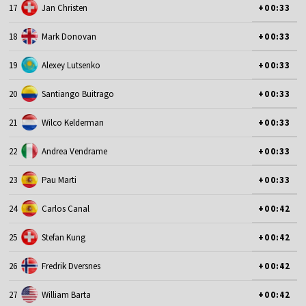
17
Jan Christen
+00:33
18
Mark Donovan
+00:33
19
Alexey Lutsenko
+00:33
20
Santiango Buitrago
+00:33
21
Wilco Kelderman
+00:33
22
Andrea Vendrame
+00:33
23
Pau Marti
+00:33
24
Carlos Canal
+00:42
25
Stefan Kung
+00:42
26
Fredrik Dversnes
+00:42
27
William Barta
+00:42