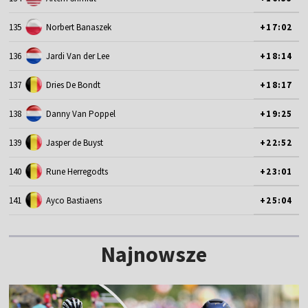
135
Norbert Banaszek
+17:02
136
Jardi Van der Lee
+18:14
137
Dries De Bondt
+18:17
138
Danny Van Poppel
+19:25
139
Jasper de Buyst
+22:52
140
Rune Herregodts
+23:01
141
Ayco Bastiaens
+25:04
Najnowsze