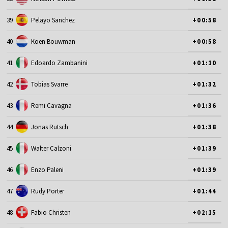
39
Pelayo Sanchez
+00:58
40
Koen Bouwman
+00:58
41
Edoardo Zambanini
+01:10
42
Tobias Svarre
+01:32
43
Remi Cavagna
+01:36
44
Jonas Rutsch
+01:38
45
Walter Calzoni
+01:39
46
Enzo Paleni
+01:39
47
Rudy Porter
+01:44
48
Fabio Christen
+02:15