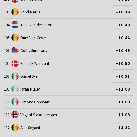
103
Jordi Meeus
+10:39
104
Taco van der Hoorn
+10:40
105
Dries Van Gestel
+10:44
106
Colby Simmons
+10:49
107
Frederik Wandahl
+10:50
108
Daniel Skerl
+10:51
109
Ryan Mullen
+11:00
110
Simone Consonni
+11:08
111
Vegard Stake Laengen
+11:08
112
Alec Segaert
+11:22