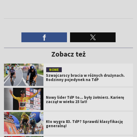
Zobacz też
NOWE
Szwajcarscy bracia w różnych drużynach.
Rodzinny pojedynek na TdP
Nowy lider TdP to... były żołnierz. Karierę
zaczął w wieku 25 lat!
Kto wygra 83. TdP? Sprawdź klasyfikację
generalną!