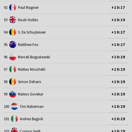
92
Paul Magnier
+10:17
93
Noah Hobbs
+10:19
94
S. De Schuyteneer
+10:27
95
Matthew Fox
+10:27
96
Marceli Bogusławski
+10:29
97
Matteo Moschetti
+10:29
98
Simon Dehairs
+10:29
99
Matevz Govekar
+10:29
100
Tim Naberman
+10:29
101
Andrea Bagioli
+10:29
102
Connor Swift
+10:29