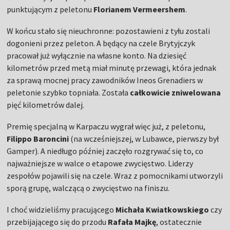
punktującym z peletonu
Florianem Vermeershem
.
W końcu stało się nieuchronne: pozostawieni z tyłu zostali
dogonieni przez peleton. A będący na czele Brytyjczyk
pracował już wyłącznie na własne konto. Na dziesięć
kilometrów przed metą miał minutę przewagi, która jednak
za sprawą mocnej pracy zawodników Ineos Grenadiers w
peletonie szybko topniała. Została
całkowicie zniwelowana
pięć kilometrów dalej.
Premię specjalną w Karpaczu wygrał więc już, z peletonu,
Filippo Baroncini
(na wcześniejszej, w Lubawce, pierwszy był
Gamper). A niedługo później zaczęło rozgrywać się to, co
najważniejsze w walce o etapowe zwycięstwo. Liderzy
zespołów pojawili się na czele. Wraz z pomocnikami utworzyli
sporą grupę, walczącą o zwycięstwo na finiszu.
I choć widzieliśmy pracującego
Michała Kwiatkowskiego
czy
przebijającego się do przodu
Rafała Majkę
, ostatecznie