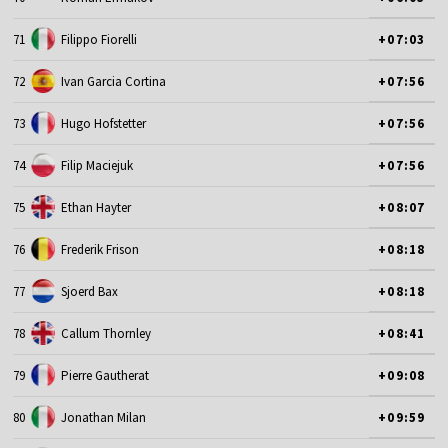
71
Filippo Fiorelli
+07:03
72
Ivan Garcia Cortina
+07:56
73
Hugo Hofstetter
+07:56
74
Filip Maciejuk
+07:56
75
Ethan Hayter
+08:07
76
Frederik Frison
+08:18
77
Sjoerd Bax
+08:18
78
Callum Thornley
+08:41
79
Pierre Gautherat
+09:08
80
Jonathan Milan
+09:59