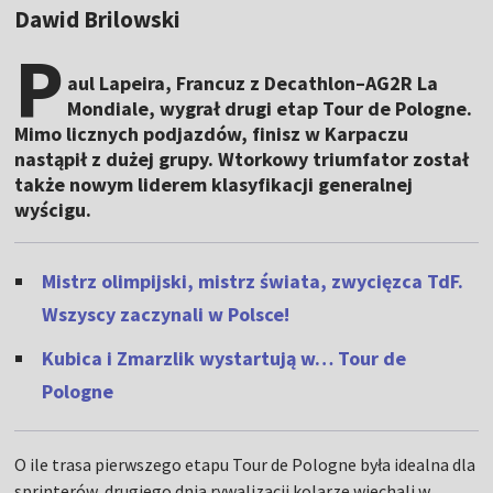
Dawid Brilowski
P
aul Lapeira, Francuz z Decathlon–AG2R La
Mondiale, wygrał drugi etap Tour de Pologne.
Mimo licznych podjazdów, finisz w Karpaczu
nastąpił z dużej grupy. Wtorkowy triumfator został
także nowym liderem klasyfikacji generalnej
wyścigu.
Mistrz olimpijski, mistrz świata, zwycięzca TdF.
Wszyscy zaczynali w Polsce!
Kubica i Zmarzlik wystartują w… Tour de
Pologne
O ile trasa pierwszego etapu Tour de Pologne była idealna dla
sprinterów, drugiego dnia rywalizacji kolarze wjechali w