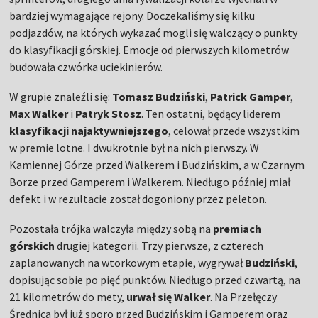
bardziej wymagające rejony. Doczekaliśmy się kilku
podjazdów, na których wykazać mogli się walczący o punkty
do klasyfikacji górskiej. Emocje od pierwszych kilometrów
budowała czwórka uciekinierów.
W grupie znaleźli się:
Tomasz Budziński
,
Patrick Gamper
,
Max Walker
i
Patryk Stosz
. Ten ostatni, będący liderem
klasyfikacji najaktywniejszego
, celował przede wszystkim
w premie lotne. I dwukrotnie był na nich pierwszy. W
Kamiennej Górze przed Walkerem i Budzińskim, a w Czarnym
Borze przed Gamperem i Walkerem. Niedługo później miał
defekt i w rezultacie został dogoniony przez peleton.
Pozostała trójka walczyła między sobą na
premiach
górskich
drugiej kategorii. Trzy pierwsze, z czterech
zaplanowanych na wtorkowym etapie, wygrywał
Budziński
,
dopisując sobie po pięć punktów. Niedługo przed czwartą, na
21 kilometrów do mety,
urwał się Walker
. Na Przełęczy
Średnica był już sporo przed Budzińskim i Gamperem oraz