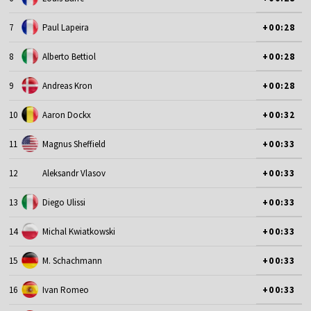
7
Paul Lapeira
+00:28
8
Alberto Bettiol
+00:28
9
Andreas Kron
+00:28
10
Aaron Dockx
+00:32
11
Magnus Sheffield
+00:33
12
Aleksandr Vlasov
+00:33
13
Diego Ulissi
+00:33
14
Michal Kwiatkowski
+00:33
15
M. Schachmann
+00:33
16
Ivan Romeo
+00:33