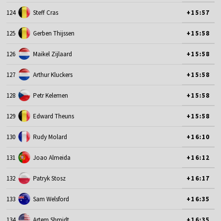
124
Steff Cras
+15:57
125
Gerben Thijssen
+15:58
126
Maikel Zijlaard
+15:58
127
Arthur Kluckers
+15:58
128
Petr Kelemen
+15:58
129
Edward Theuns
+15:58
130
Rudy Molard
+16:10
131
Joao Almeida
+16:12
132
Patryk Stosz
+16:17
133
Sam Welsford
+16:35
134
Artem Shmidt
+16:35