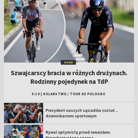
NOWE
Szwajcarscy bracia w różnych drużynach.
Rodzinny pojedynek na TdP
5:14
|
KOLARSTWO
/
TOUR DE POLOGNE
Prezydent naszych sąsiadów został...
dziennikarzem sportowym
Rywal optymistą przed rewanżem.
Niewykorzystana szansa...