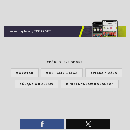
Pobierz aplikację
TVP SPORT
ŹRÓDŁO: TVP SPORT
#WYWIAD
#BETCLIC 1 LIGA
#PIŁKA NOŻNA
#ŚLĄSK WROCŁAW
#PRZEMYSŁAW BANASZAK