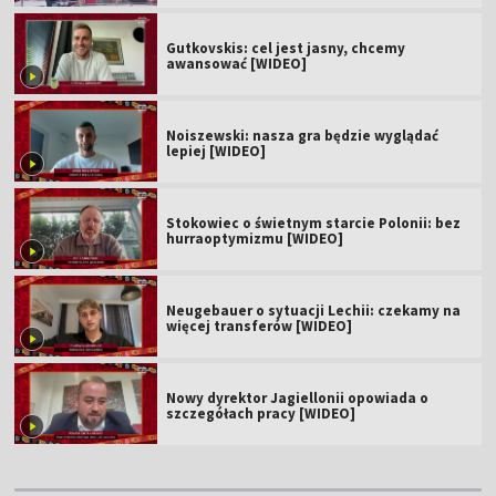
Gutkovskis: cel jest jasny, chcemy
awansować [WIDEO]
Noiszewski: nasza gra będzie wyglądać
lepiej [WIDEO]
Stokowiec o świetnym starcie Polonii: bez
hurraoptymizmu [WIDEO]
Neugebauer o sytuacji Lechii: czekamy na
więcej transferów [WIDEO]
Nowy dyrektor Jagiellonii opowiada o
szczegółach pracy [WIDEO]