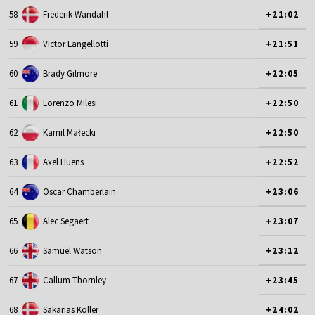
58
Frederik Wandahl
+21:02
59
Victor Langellotti
+21:51
60
Brady Gilmore
+22:05
61
Lorenzo Milesi
+22:50
62
Kamil Małecki
+22:50
63
Axel Huens
+22:52
64
Oscar Chamberlain
+23:06
65
Alec Segaert
+23:07
66
Samuel Watson
+23:12
67
Callum Thornley
+23:45
68
Sakarias Koller
+24:02