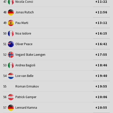
47
Nicola Conci
+11:22
48
Jonas Rutsch
+12:56
49
Pau Marti
+13:12
50
Noa Isidore
+16:15
51
Oliver Peace
+16:42
52
Vegard Stake Laengen
+17:55
53
Andrea Bagioli
+18:46
54
Loe van Belle
+19:40
55
Roman Ermakov
+19:55
56
Patrick Gamper
+20:06
57
Lennard Kamna
+20:55