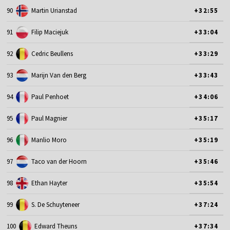
90
Martin Urianstad
+32:55
91
Filip Maciejuk
+33:04
92
Cedric Beullens
+33:29
93
Marijn Van den Berg
+33:43
94
Paul Penhoet
+34:06
95
Paul Magnier
+35:17
96
Manlio Moro
+35:19
97
Taco van der Hoorn
+35:46
98
Ethan Hayter
+35:54
99
S. De Schuyteneer
+37:24
100
Edward Theuns
+37:34