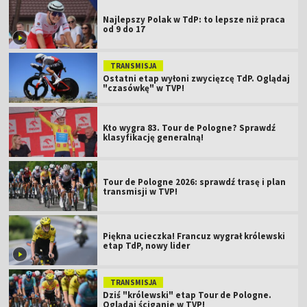
Najlepszy Polak w TdP: to lepsze niż praca
od 9 do 17
TRANSMISJA
Ostatni etap wyłoni zwycięzcę TdP. Oglądaj
"czasówkę" w TVP!
Kto wygra 83. Tour de Pologne? Sprawdź
klasyfikację generalną!
Tour de Pologne 2026: sprawdź trasę i plan
transmisji w TVP!
Piękna ucieczka! Francuz wygrał królewski
etap TdP, nowy lider
TRANSMISJA
Dziś "królewski" etap Tour de Pologne.
Oglądaj ściganie w TVP!