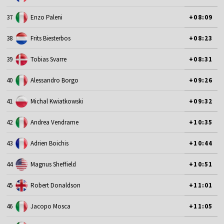
37
Enzo Paleni
+08:09
38
Frits Biesterbos
+08:23
39
Tobias Svarre
+08:31
40
Alessandro Borgo
+09:26
41
Michal Kwiatkowski
+09:32
42
Andrea Vendrame
+10:35
43
Adrien Boichis
+10:44
44
Magnus Sheffield
+10:51
45
Robert Donaldson
+11:01
46
Jacopo Mosca
+11:05