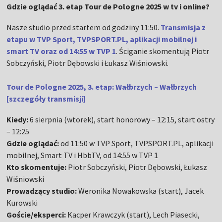
Gdzie oglądać 3. etap Tour de Pologne 2025 w tv i online?
Nasze studio przed startem od godziny 11:50.
Transmisja z
etapu w TVP Sport, TVPSPORT.PL, aplikacji mobilnej i
smart TV oraz od 14:55 w TVP 1
. Ściganie skomentują Piotr
Sobczyński, Piotr Dębowski i Łukasz Wiśniowski.
Tour de Pologne 2025, 3. etap: Wałbrzych – Wałbrzych
[szczegóły transmisji]
Kiedy:
6 sierpnia (wtorek), start honorowy – 12:15, start ostry
– 12:25
Gdzie oglądać:
od 11:50 w TVP Sport, TVPSPORT.PL, aplikacji
mobilnej, Smart TV i HbbTV, od 14:55 w TVP 1
Kto skomentuje:
Piotr Sobczyński, Piotr Dębowski, Łukasz
Wiśniowski
Prowadzący studio:
Weronika Nowakowska (start), Jacek
Kurowski
Goście/eksperci:
Kacper Krawczyk (start), Lech Piasecki,