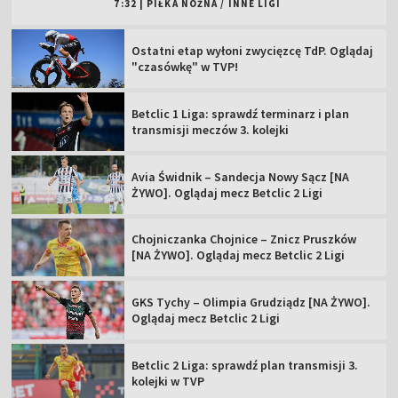
7:32
|
PIŁKA NOŻNA
/
INNE LIGI
Ostatni etap wyłoni zwycięzcę TdP. Oglądaj
"czasówkę" w TVP!
Betclic 1 Liga: sprawdź terminarz i plan
transmisji meczów 3. kolejki
Avia Świdnik – Sandecja Nowy Sącz [NA
ŻYWO]. Oglądaj mecz Betclic 2 Ligi
Chojniczanka Chojnice – Znicz Pruszków
[NA ŻYWO]. Oglądaj mecz Betclic 2 Ligi
GKS Tychy – Olimpia Grudziądz [NA ŻYWO].
Oglądaj mecz Betclic 2 Ligi
Betclic 2 Liga: sprawdź plan transmisji 3.
kolejki w TVP