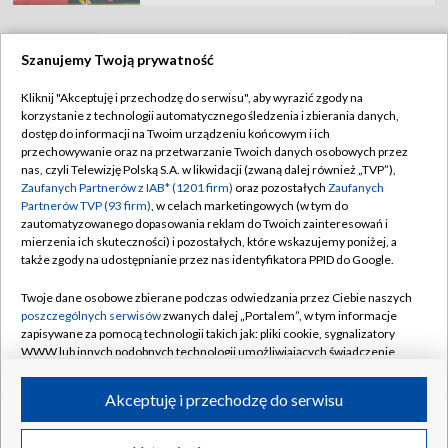
Szanujemy Twoją prywatność
TVP
Kliknij "Akceptuję i przechodzę do serwisu", aby wyrazić zgody na
korzystanie z technologii automatycznego śledzenia i zbierania danych,
Abonament TVP
Regulamin TVP
dostęp do informacji na Twoim urządzeniu końcowym i ich
Polityka prywatności
Sklep TVP
przechowywanie oraz na przetwarzanie Twoich danych osobowych przez
nas, czyli Telewizję Polską S.A. w likwidacji (zwaną dalej również „TVP”),
Biuro Reklamy
Moje zgody
Zaufanych Partnerów z IAB* (1201 firm)
oraz pozostałych
Zaufanych
Partnerów TVP (93 firm)
, w celach marketingowych (w tym do
Oferta Handlowa
Biuro reklamy
zautomatyzowanego dopasowania reklam do Twoich zainteresowań i
mierzenia ich skuteczności) i pozostałych, które wskazujemy poniżej, a
Telegazeta ogłoszenia
Kontakt
także zgody na udostępnianie przez nas identyfikatora PPID do Google.
Emisja w TVP
Twoje dane osobowe zbierane podczas odwiedzania przez Ciebie naszych
Kanały
Rada Programowa
poszczególnych serwisów
zwanych dalej „Portalem”, w tym informacje
zapisywane za pomocą technologii takich jak: pliki cookie, sygnalizatory
Ogłoszenia przetargowe
WWW lub innych podobnych technologii umożliwiających świadczenie
©2026 Telewizja Polska Spółka Akcyjna w likwidacji
dopasowanych i bezpiecznych usług, personalizację treści oraz reklam,
Akademia Telewizyjna
udostępnianie funkcji mediów społecznościowych oraz analizowanie
Akceptuję i przechodzę do serwisu
Informacje o nadawcy
ruchu w Internecie.
Centrum informacji TVP
Twoje dane osobowe zbierane podczas odwiedzania przez Ciebie