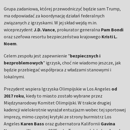
Grupa zadaniowa, której przewodniczyć będzie sam Trump,
ma odpowiadać za koordynację działań federalnych
związanych z igrzyskami. W jej skład wejdą m.in.
wiceprezydent
J.D. Vance
, prokurator generalna
Pam Bondi
oraz szefowa resortu bezpieczeństwa krajowego
Kristi L.
Noem
.
Celem zespołu jest zapewnienie "
bezpiecznych i
bezproblemowych
" igrzysk, choć nie wiadomo jeszcze, jak
będzie przebiegać współpraca z władzami stanowymi i
lokalnymi.
Prezydent wspiera Igrzyska Olimpijskie w Los Angeles
od
2017 roku
, kiedy to miasto zostało wybrane przez
Międzynarodowy Komitet Olimpijski. W trakcie drugiej
kadencji wielokrotnie wyrażał entuzjazm wobec tej sportowej
imprezy, mimo częstej krytyki ze strony burmistrz Los
Angeles
Karen Bass
oraz gubernatora Kalifornii
Gavina