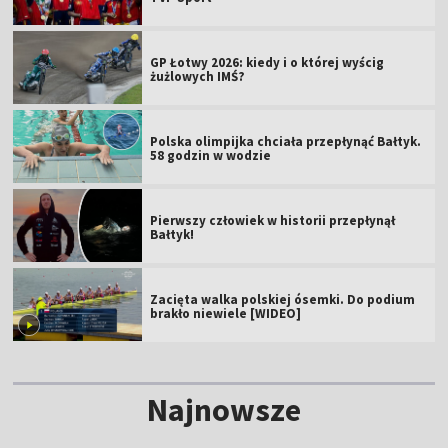
GP Łotwy 2026: kiedy i o której wyścig
żużlowych IMŚ?
Polska olimpijka chciała przepłynąć Bałtyk.
58 godzin w wodzie
Pierwszy człowiek w historii przepłynął
Bałtyk!
Zacięta walka polskiej ósemki. Do podium
brakło niewiele [WIDEO]
Najnowsze