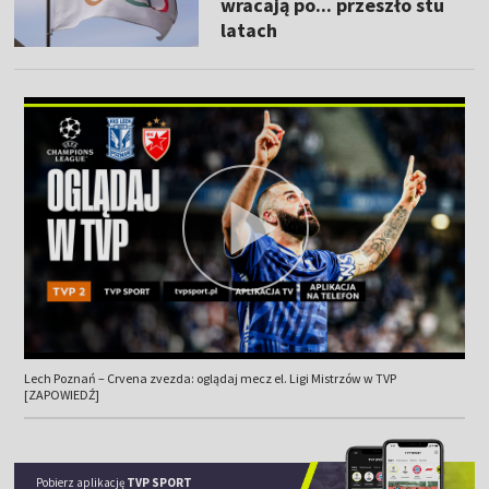
wracają po... przeszło stu
latach
Lech Poznań – Crvena zvezda: oglądaj mecz el. Ligi Mistrzów w TVP
[ZAPOWIEDŹ]
Pobierz aplikację
TVP SPORT