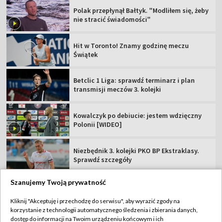
Polak przepłynął Bałtyk. "Modliłem się, żeby
nie stracić świadomości"
Hit w Toronto! Znamy godzinę meczu
Świątek
Betclic 1 Liga: sprawdź terminarz i plan
transmisji meczów 3. kolejki
Kowalczyk po debiucie: jestem wdzięczny
Polonii [WIDEO]
Niezbędnik 3. kolejki PKO BP Ekstraklasy.
Sprawdź szczegóły
Szanujemy Twoją prywatność
Kliknij "Akceptuję i przechodzę do serwisu", aby wyrazić zgody na
korzystanie z technologii automatycznego śledzenia i zbierania danych,
TVP
dostęp do informacji na Twoim urządzeniu końcowym i ich