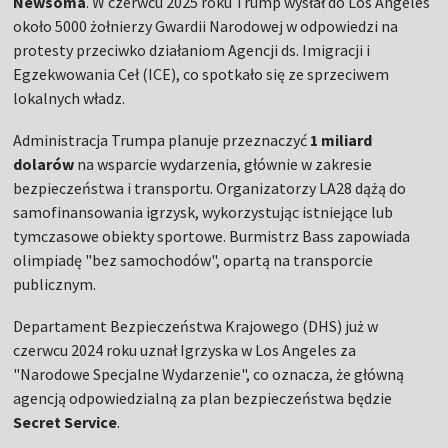
Newsoma
. W czerwcu 2025 roku Trump wysłał do Los Angeles
około 5000 żołnierzy Gwardii Narodowej w odpowiedzi na
protesty przeciwko działaniom Agencji ds. Imigracji i
Egzekwowania Ceł (ICE), co spotkało się ze sprzeciwem
lokalnych władz.
Administracja Trumpa planuje przeznaczyć
1 miliard
dolarów
na wsparcie wydarzenia, głównie w zakresie
bezpieczeństwa i transportu. Organizatorzy LA28 dążą do
samofinansowania igrzysk, wykorzystując istniejące lub
tymczasowe obiekty sportowe. Burmistrz Bass zapowiada
olimpiadę "bez samochodów", opartą na transporcie
publicznym.
Departament Bezpieczeństwa Krajowego (DHS) już w
czerwcu 2024 roku uznał Igrzyska w Los Angeles za
"Narodowe Specjalne Wydarzenie", co oznacza, że główną
agencją odpowiedzialną za plan bezpieczeństwa będzie
Secret Service
.