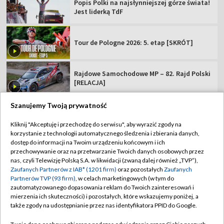
Popis Polki na najsłynniejszej górze świata!
Jest liderką TdF
Tour de Pologne 2026: 5. etap [SKRÓT]
Rajdowe Samochodowe MP – 82. Rajd Polski
[RELACJA]
Szanujemy Twoją prywatność
Kliknij "Akceptuję i przechodzę do serwisu", aby wyrazić zgody na
korzystanie z technologii automatycznego śledzenia i zbierania danych,
TVP
dostęp do informacji na Twoim urządzeniu końcowym i ich
Abonament TVP
Regulamin TVP
przechowywanie oraz na przetwarzanie Twoich danych osobowych przez
nas, czyli Telewizję Polską S.A. w likwidacji (zwaną dalej również „TVP”),
Polityka prywatności
Sklep TVP
Zaufanych Partnerów z IAB* (1201 firm)
oraz pozostałych
Zaufanych
Partnerów TVP (93 firm)
, w celach marketingowych (w tym do
Biuro Reklamy
Moje zgody
zautomatyzowanego dopasowania reklam do Twoich zainteresowań i
mierzenia ich skuteczności) i pozostałych, które wskazujemy poniżej, a
Oferta Handlowa
Biuro reklamy
także zgody na udostępnianie przez nas identyfikatora PPID do Google.
Telegazeta ogłoszenia
Kontakt