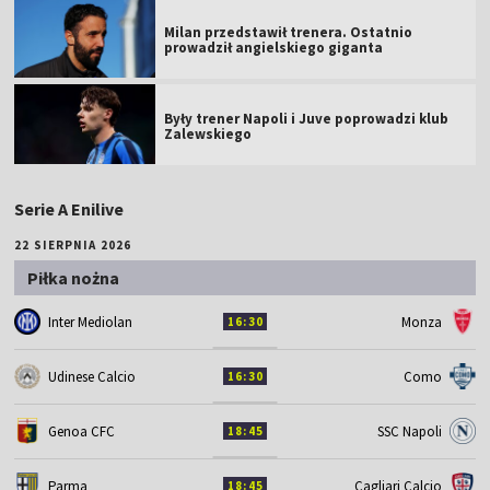
Milan przedstawił trenera. Ostatnio
prowadził angielskiego giganta
Były trener Napoli i Juve poprowadzi klub
Zalewskiego
Serie A Enilive
22 SIERPNIA 2026
Piłka nożna
Inter Mediolan
Monza
16:30
Udinese Calcio
Como
16:30
Genoa CFC
SSC Napoli
18:45
Parma
Cagliari Calcio
18:45