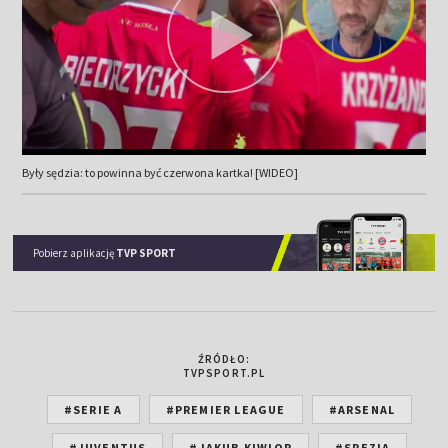
Były sędzia: to powinna być czerwona kartka! [WIDEO]
Pobierz aplikację
TVP SPORT
ŹRÓDŁO:
TVPSPORT.PL
#SERIE A
#PREMIER LEAGUE
#ARSENAL
#JUVENTUS
#JAKUB KIWIOR
#SPEZIA