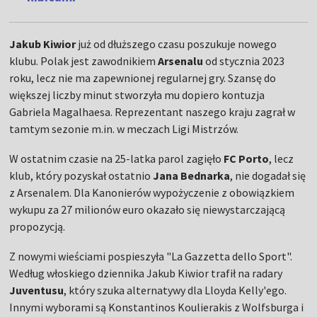
Jakub Kiwior
już od dłuższego czasu poszukuje nowego
klubu. Polak jest zawodnikiem
Arsenalu
od stycznia 2023
roku, lecz nie ma zapewnionej regularnej gry. Szansę do
większej liczby minut stworzyła mu dopiero kontuzja
Gabriela Magalhaesa. Reprezentant naszego kraju zagrał w
tamtym sezonie m.in. w meczach Ligi Mistrzów.
W ostatnim czasie na 25-latka parol zagięło
FC Porto
, lecz
klub, który pozyskał ostatnio
Jana Bednarka
, nie dogadał się
z Arsenalem. Dla Kanonierów wypożyczenie z obowiązkiem
wykupu za 27 milionów euro okazało się niewystarczającą
propozycją.
Z nowymi wieściami pospieszyła "La Gazzetta dello Sport".
Według włoskiego dziennika Jakub Kiwior trafił na radary
Juventusu
, który szuka alternatywy dla Lloyda Kelly'ego.
Innymi wyborami są Konstantinos Koulierakis z Wolfsburga i