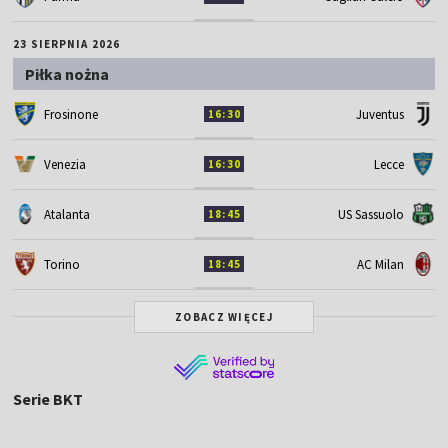
23 SIERPNIA 2026
Piłka nożna
Frosinone
Juventus
16:30
Venezia
Lecce
16:30
Atalanta
US Sassuolo
18:45
Torino
AC Milan
18:45
ZOBACZ WIĘCEJ
Serie BKT