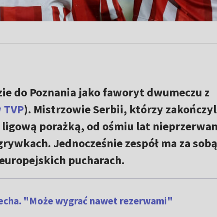
ie do Poznania jako faworyt dwumeczu z
w TVP
). Mistrzowie Serbii, którzy zakończyl
ą ligową porażką, od ośmiu lat nieprzerwan
rywkach. Jednocześnie zespół ma za sob
europejskich pucharach.
echa. "Może wygrać nawet rezerwami"