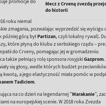
skuje promocje do
Mecz z Crveną zvezdą przej
do historii
16 roku niemal
kie zmagania, pozwalając wyprzedzić się wyścigu 
k później górą był
Partizan
, czyli lokalny rywal). D
zy, które płyną do klubu z serbskiego rządu – pr
patii do Crveny, pomagając jej w gromadzeniu
a także pełniący rolę sponsora rosyjski
Gazprom
.
iały się głosy, wedle których budżet przeciwnikó
ną kwotą, a jego elastyczność miała pomóc w podp
sanem Tadiciem
.
jąca na co dzień na legendarnej "
Marakanie
", za
ciami na europejskiej scenie. W 2018 roku Zvezda