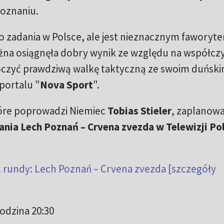
Poznaniu.
o zadania w Polsce, ale jest nieznacznym faworyt
ożna osiągnęła dobry wynik ze względu na współcz
stoczyć prawdziwą walkę taktyczną ze swoim duńsk
portalu "
Nova Sport
".
tóre poprowadzi Niemiec
Tobias Stieler
, zaplanow
ania Lech Poznań – Crvena zvezda w Telewizji Pol
3. rundy: Lech Poznań – Crvena zvezda [szczegóły
godzina 20:30