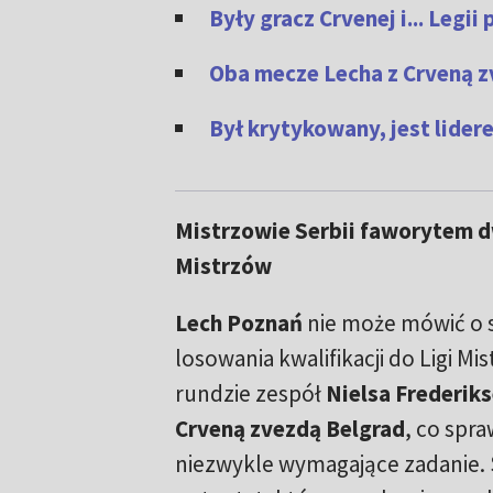
Były gracz Crvenej i... Leg
Oba mecze Lecha z Crveną 
Był krytykowany, jest lide
Mistrzowie Serbii faworytem d
Mistrzów
Lech Poznań
nie może mówić o 
losowania kwalifikacji do Ligi Mis
rundzie zespół
Nielsa Frederik
Crveną zvezdą Belgrad
, co spra
niezwykle wymagające zadanie. 