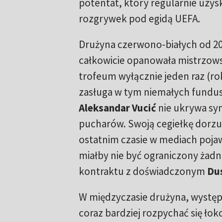
potentat, który regularnie uzy
rozgrywek pod egidą UEFA.
Drużyna czerwono-białych od 20
całkowicie opanowała mistrzows
trofeum wyłącznie jeden raz (ro
zasługa w tym niemałych fundus
Aleksandar Vucić
nie ukrywa sym
pucharów. Swoją cegiełkę dorzuc
ostatnim czasie w mediach pojaw
miałby nie być ograniczony żad
kontraktu z doświadczonym
Du
W międzyczasie drużyna, występu
coraz bardziej rozpychać się łok