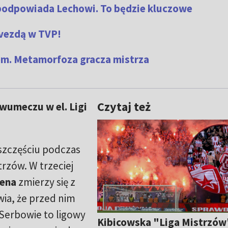
ii podpowiada Lechowi. To będzie kluczowe
zvezdą w TVP!
rem. Metamorfoza gracza mistrza
Czytaj też
wumeczu w el. Ligi
szczęściu podczas
trzów. W trzeciej
sena
zmierzy się z
wia, że przed nim
Serbowie to ligowy
Kibicowska "Liga Mistrzów