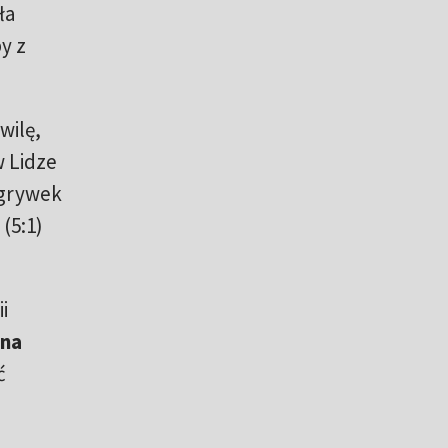
ła
y z
wilę,
w Lidze
zgrywek
(5:1)
i
ana
ć