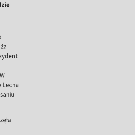
dzie
o
uża
ezydent
 W
w Lecha
isaniu
częła