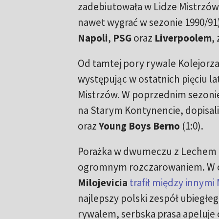
zadebiutowała w Lidze Mistrzów 
nawet wygrać w sezonie 1990/91)
Napoli
,
PSG
oraz
Liverpoolem
,
Od tamtej pory rywale Kolejorza
występując w ostatnich pięciu l
Mistrzów. W poprzednim sezonie,
na Starym Kontynencie, dopisal
oraz
Young Boys Berno
(1:0).
Porażka w dwumeczu z Lechem b
ogromnym rozczarowaniem. W os
Milojevicia
trafił między innymi
najlepszy polski zespół ubiegłeg
rywalem, serbska prasa apeluje