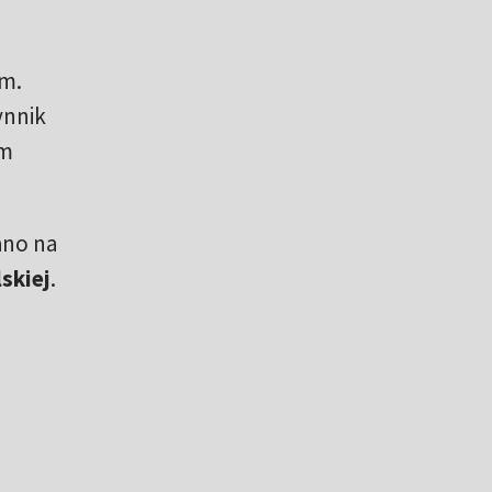
em.
ynnik
im
ano na
skiej
.