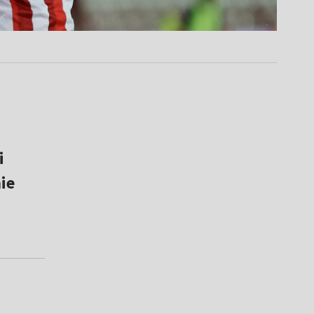
i
ie
ą