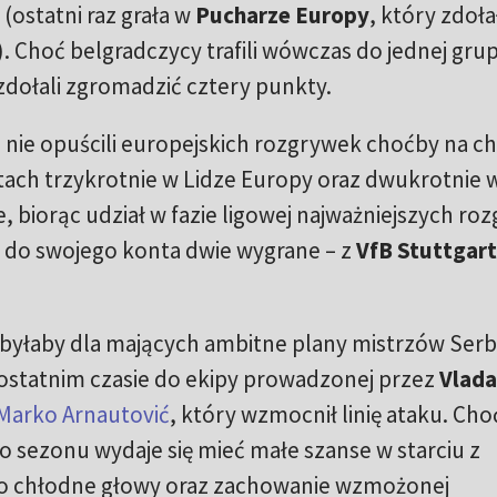
(ostatni raz grała w
Pucharze Europy
, który zdoła
. Choć belgradczycy trafili wówczas do jednej grup
 zdołali zgromadzić cztery punkty.
 nie opuścili europejskich rozgrywek choćby na ch
atach trzykrotnie w Lidze Europy oraz dwukrotnie 
 biorąc udział w fazie ligowej najważniejszych ro
i do swojego konta dwie wygrane – z
VfB Stuttgart
yłaby dla mających ambitne plany mistrzów Serbi
tatnim czasie do ekipy prowadzonej przez
Vlad
 Marko Arnautović
, który wzmocnił linię ataku. Cho
o sezonu wydaje się mieć małe szanse w starciu z
 o chłodne głowy oraz zachowanie wzmożonej