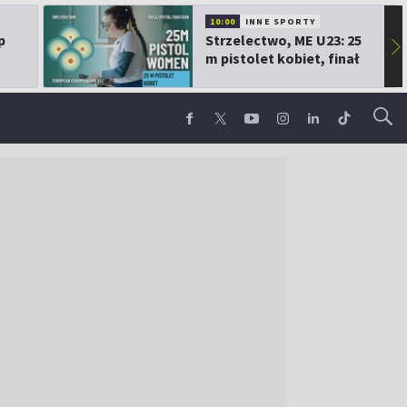
10:00
INNE SPORTY
p
Strzelectwo, ME U23: 25
▶
m pistolet kobiet, finał