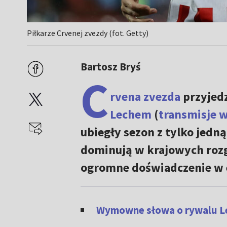
Piłkarze Crvenej zvezdy (fot. Getty)
Bartosz Bryś
C
rvena zvezda
przyjedz
Lechem
(
transmisje 
ubiegły sezon z tylko jedn
dominują w krajowych rozg
ogromne doświadczenie w 
Wymowne słowa o rywalu L