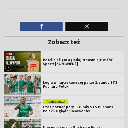
Zobacz też
Betclic 2 liga: oglądaj transmisje w TVP
Sport! [ZAPOWIEDŹ]
Legia w najciekawszej parze 1. rundy STS
Pucharu Polski!
TRANSMISJA
Czas poznać pary 1. rundy STS Pucharu
Polski. Oglądaj losowanie!
Niespodzianki w Pucharze Polski.