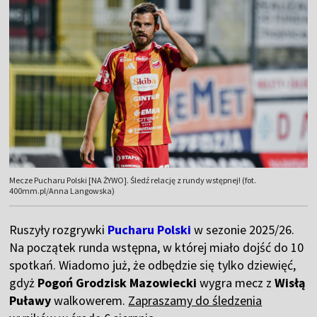
Mecze Pucharu Polski [NA ŻYWO]. Śledź relację z rundy wstępnej! (fot.
400mm.pl/Anna Langowska)
Ruszyły rozgrywki
Pucharu Polski
w sezonie 2025/26.
Na początek runda wstępna, w której miało dojść do 10
spotkań. Wiadomo już, że odbędzie się tylko dziewięć,
gdyż
Pogoń Grodzisk Mazowiecki
wygra mecz z
Wisłą
Puławy
walkowerem.
Zapraszamy do śledzenia