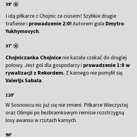
39'
I idą piłkarze z Chojnic za ciosem! Szybkie drugie
trafienie i
prowadzenie 2:0!
Autorem gola
Dmytro
Yukhymovych
.
37'
Chojniczanka
Chojnice
nie kazała czekać do drugiej
połowy. Jest gol dla gospodarzy i
prowadzenie 1:0 w
rywalizacji z Rekordem.
Z karnego nie pomylił się
Valerijs
Sabala
.
120'
W Sosnowcu nic już się nie zmieni. Piłkarze Wieczystej
oraz Olimpii po bezbramkowym remisie rozstrzygną
losy awansu w rzutach karnych.
90'