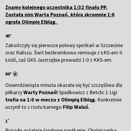
Znamy kolejnego uczestnika 1/32 finału PP.
Została nim Warta Poznań, która skromnie 1:0
ograła Olimpię Elbląg.
45'
Zakończyły się pierwsze połowy spotkań w Szczecinie
oraz Kaliszu. Świt bezbramkowo remisuje z ŁKS-em II
Łódź, zaś GKS Jastrzębie prowadzi 1:0 z KKS-em.
80'
Osiemdziesiąta minuta okazała się być szczęśliwa dla
piłkarzy
Warty
Poznań!
Spadkowicz z Betclic 1 Ligi
trafia na 1:0 w meczu z Olimpią Elbląg.
Konkretnie
uczynił to z rzutu karnego
Filip Waluś.
1`
Ruszyło ostatnie środowe spotkanie. Chojniczanka