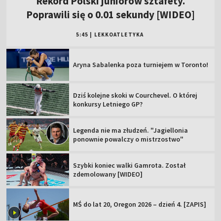
Rekord Polski juniorów sztafety.
Poprawili się o 0.01 sekundy [WIDEO]
5:45
|
LEKKOATLETYKA
Aryna Sabalenka poza turniejem w Toronto!
Dziś kolejne skoki w Courchevel. O której
konkursy Letniego GP?
Legenda nie ma złudzeń. "Jagiellonia
ponownie powalczy o mistrzostwo"
Szybki koniec walki Gamrota. Został
zdemolowany [WIDEO]
MŚ do lat 20, Oregon 2026 – dzień 4. [ZAPIS]