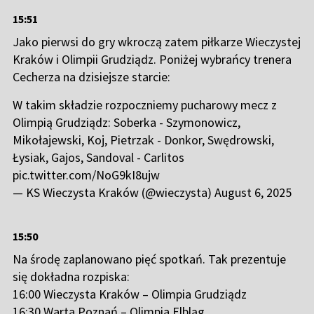
15:51
Jako pierwsi do gry wkroczą zatem piłkarze Wieczystej
Kraków i Olimpii Grudziądz. Poniżej wybrańcy trenera
Cecherza na dzisiejsze starcie:
W takim składzie rozpoczniemy pucharowy mecz z
Olimpią Grudziądz: Soberka - Szymonowicz,
Mikołajewski, Koj, Pietrzak - Donkor, Swędrowski,
Łysiak, Gajos, Sandoval - Carlitos
pic.twitter.com/NoG9kI8ujw
— KS Wieczysta Kraków (@wieczysta)
August 6, 2025
15:50
Na środę zaplanowano pięć spotkań. Tak prezentuje
się dokładna rozpiska:
16:00 Wieczysta Kraków – Olimpia Grudziądz
16:30 Warta Poznań – Olimpia Elbląg