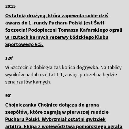
20:15
Ostatnią drużyną, która zapewnia sobie dziś
awans do 1. rundy Pucharu Polski jest Świt
Szczecin! Podopieczni Tomasza Kafarskiego ograli
w rzutach karnych rezerwy Łódzkiego Klubu
Sportowego 6:5.
120'
W Szczecinie dobiegła zaś końca dogrywka. Na tablicy
wyników nadal rezultat 1:1, a więc potrzebna będzie
seria rzutów karnych.
90'
Chojniczanka Chojnice dołącza do grona
zespółów, które zagrają w pierwszej rundzie
Pucharu Polski. Wybrzmiał ostatni gwizdek
arbitra. Ekipa z województwa pomorskiego ograła