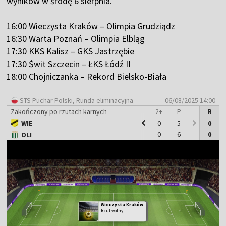
wyników w środę 6 sierpnia
.
16:00 Wieczysta Kraków – Olimpia Grudziądz
16:30 Warta Poznań – Olimpia Elbląg
17:30 KKS Kalisz – GKS Jastrzębie
17:30 Świt Szczecin – ŁKS Łódź II
18:00 Chojniczanka – Rekord Bielsko-Biała
STS Puchar Polski
, Runda eliminacyjna
06/08/2025 14:00
Zakończony po rzutach karnych
1
2
1+
2+
P
R
WIE
0
0
0
0
5
0
0
0
0
0
6
0
OLI
Wieczysta Kraków
Rzut wolny