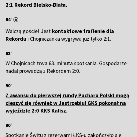
2:1 Rekord Bielsko-Biała.
64'
Walczą goście! Jest
kontaktowe trafienie dla
Rekordu
i Chojniczanka wygrywa już tylko 2:1.
63'
W Chojnicach trwa 63. minuta spotkania. Gospodarze
nadal prowadzą z Rekordem 2:0.
90'
Z awansu do pierwszej rundy Pucharu Polski mogą
cieszyć się również w Jastrzębiu! GKS pokonał na
wyjeździe 2:0 KKS Kalisz.
90'
Spotkanie Świtu z rezerwami ŁKS-u zakończyło się