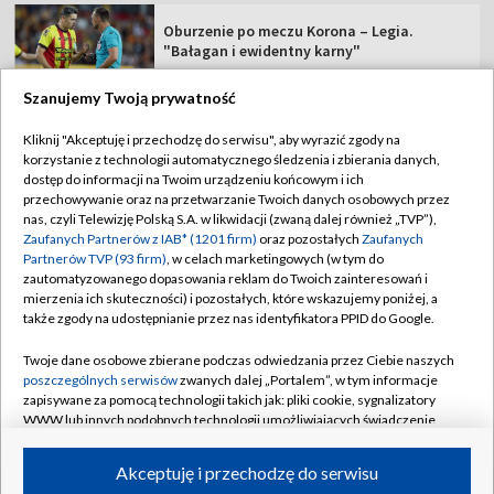
Oburzenie po meczu Korona – Legia.
"Bałagan i ewidentny karny"
Szanujemy Twoją prywatność
Kliknij "Akceptuję i przechodzę do serwisu", aby wyrazić zgody na
korzystanie z technologii automatycznego śledzenia i zbierania danych,
TVP
dostęp do informacji na Twoim urządzeniu końcowym i ich
przechowywanie oraz na przetwarzanie Twoich danych osobowych przez
Abonament TVP
Regulamin TVP
nas, czyli Telewizję Polską S.A. w likwidacji (zwaną dalej również „TVP”),
Polityka prywatności
Sklep TVP
Zaufanych Partnerów z IAB* (1201 firm)
oraz pozostałych
Zaufanych
Partnerów TVP (93 firm)
, w celach marketingowych (w tym do
Biuro Reklamy
Moje zgody
zautomatyzowanego dopasowania reklam do Twoich zainteresowań i
mierzenia ich skuteczności) i pozostałych, które wskazujemy poniżej, a
Oferta Handlowa
Biuro reklamy
także zgody na udostępnianie przez nas identyfikatora PPID do Google.
Telegazeta ogłoszenia
Kontakt
Twoje dane osobowe zbierane podczas odwiedzania przez Ciebie naszych
Emisja w TVP
poszczególnych serwisów
zwanych dalej „Portalem”, w tym informacje
zapisywane za pomocą technologii takich jak: pliki cookie, sygnalizatory
Kanały
Rada Programowa
WWW lub innych podobnych technologii umożliwiających świadczenie
dopasowanych i bezpiecznych usług, personalizację treści oraz reklam,
Ogłoszenia przetargowe
udostępnianie funkcji mediów społecznościowych oraz analizowanie
©2026 Telewizja Polska Spółka Akcyjna w likwidacji
Akceptuję i przechodzę do serwisu
ruchu w Internecie.
Akademia Telewizyjna