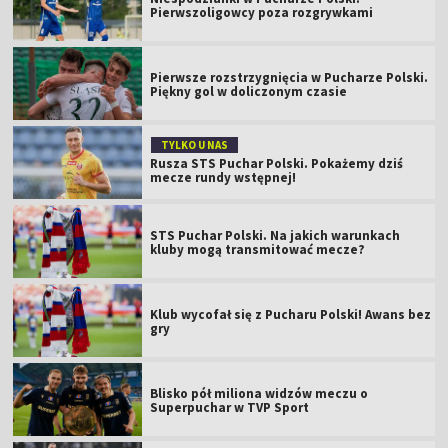
Pierwszoligowcy poza rozgrywkami
Pierwsze rozstrzygnięcia w Pucharze Polski.
Piękny gol w doliczonym czasie
TYLKO U NAS
Rusza STS Puchar Polski. Pokażemy dziś
mecze rundy wstępnej!
STS Puchar Polski. Na jakich warunkach
kluby mogą transmitować mecze?
Klub wycofał się z Pucharu Polski! Awans bez
gry
Blisko pół miliona widzów meczu o
Superpuchar w TVP Sport