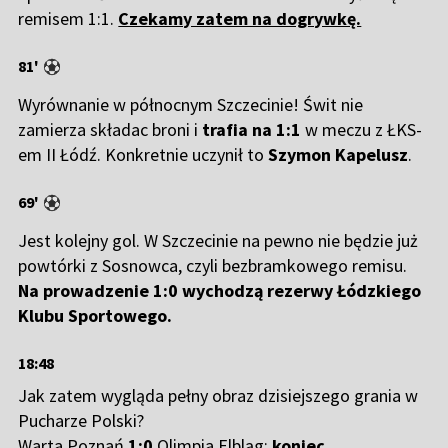
remisem 1:1.
Czekamy zatem na dogrywkę.
81'
Wyrównanie w północnym Szczecinie! Świt nie
zamierza składac broni i
trafia na 1:1
w meczu z ŁKS-
em II Łódź. Konkretnie uczynił to
Szymon
Kapelusz
.
69'
Jest kolejny gol. W Szczecinie na pewno nie będzie już
powtórki z Sosnowca, czyli bezbramkowego remisu.
Na prowadzenie 1:0 wychodzą rezerwy Łódzkiego
Klubu Sportowego.
18:48
Jak zatem wygląda pełny obraz dzisiejszego grania w
Pucharze Polski?
Warta Poznań
1:0
Olimpia Elbląg;
koniec