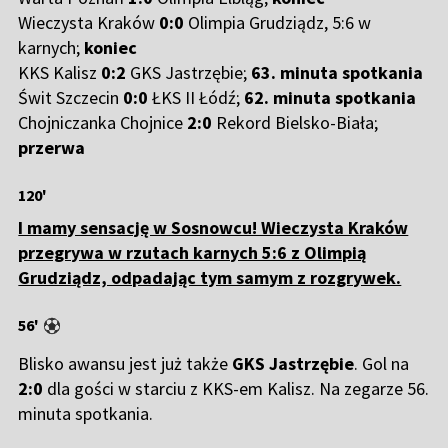
Wieczysta Kraków
0:0
Olimpia Grudziądz, 5:6 w
karnych;
koniec
KKS Kalisz
0:2
GKS Jastrzębie;
63. minuta spotkania
Świt Szczecin
0:0
ŁKS II Łódź;
62. minuta spotkania
Chojniczanka Chojnice
2:0
Rekord Bielsko-Biała;
przerwa
120'
I mamy sensację w Sosnowcu! Wieczysta Kraków
przegrywa w rzutach karnych 5:6 z Olimpią
Grudziądz, odpadając tym samym z rozgrywek.
56'
Blisko awansu jest już także
GKS
Jastrzębie
. Gol na
2:0
dla gości w starciu z KKS-em Kalisz. Na zegarze 56.
minuta spotkania.