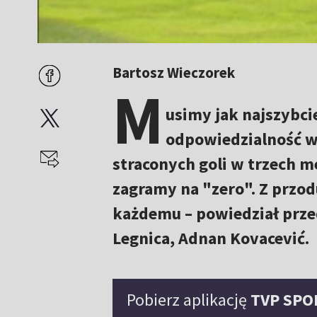
Bartosz Wieczorek
M
usimy jak najszybci
odpowiedzialność w 
straconych goli w trzech m
zagramy na "zero". Z przod
każdemu – powiedział prze
Legnica, Adnan Kovacević.
Pobierz aplikację
TVP SPO