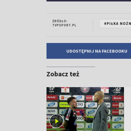
ŹRÓDŁO:
#PIŁKA NOŻ
TVPSPORT.PL
UDOSTĘPNIJ NA FACEBOOKU
Zobacz też