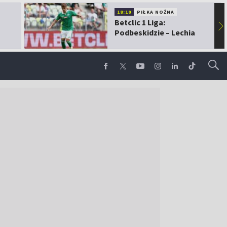
18:10
PIŁKA NOŻNA
Betclic 1 Liga:
▶
Podbeskidzie – Lechia
Gdańsk