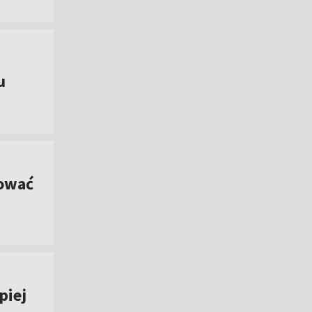
u
sować
piej