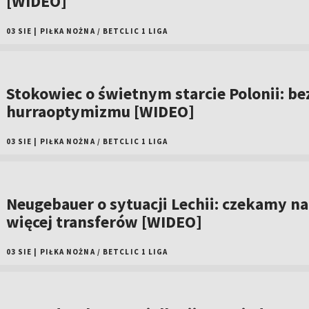
[WIDEO]
03 SIE
|
PIŁKA NOŻNA
/
BETCLIC 1 LIGA
Stokowiec o świetnym starcie Polonii: be
hurraoptymizmu [WIDEO]
03 SIE
|
PIŁKA NOŻNA
/
BETCLIC 1 LIGA
Neugebauer o sytuacji Lechii: czekamy na
więcej transferów [WIDEO]
03 SIE
|
PIŁKA NOŻNA
/
BETCLIC 1 LIGA