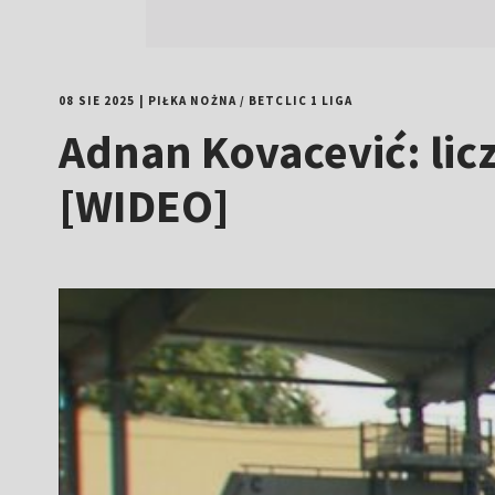
08 SIE 2025
|
PIŁKA NOŻNA
/
BETCLIC 1 LIGA
Adnan Kovacević: lic
[WIDEO]