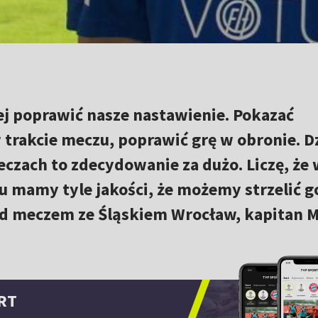
ej poprawić nasze nastawienie. Pokazać
trakcie meczu, poprawić grę w obronie. Dz
eczach to zdecydowanie za dużo. Liczę, że
u mamy tyle jakości, że możemy strzelić g
d meczem ze Śląskiem Wrocław, kapitan M
RT