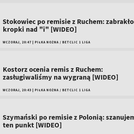
Stokowiec po remisie z Ruchem: zabrakło
kropki nad "i" [WIDEO]
WCZORAJ, 20:47
|
PIŁKA NOŻNA
/
BETCLIC 1 LIGA
Kostorz ocenia remis z Ruchem:
zasługiwaliśmy na wygraną [WIDEO]
WCZORAJ, 20:43
|
PIŁKA NOŻNA
/
BETCLIC 1 LIGA
Szymański po remisie z Polonią: szanuje
ten punkt [WIDEO]