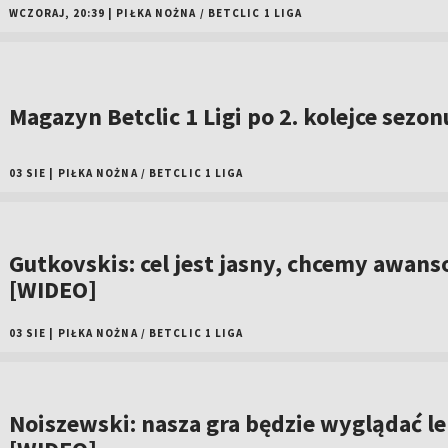
WCZORAJ, 20:39
|
PIŁKA NOŻNA
/
BETCLIC 1 LIGA
Magazyn Betclic 1 Ligi po 2. kolejce sezon
03 SIE
|
PIŁKA NOŻNA
/
BETCLIC 1 LIGA
Gutkovskis: cel jest jasny, chcemy awan
[WIDEO]
03 SIE
|
PIŁKA NOŻNA
/
BETCLIC 1 LIGA
Noiszewski: nasza gra będzie wyglądać le