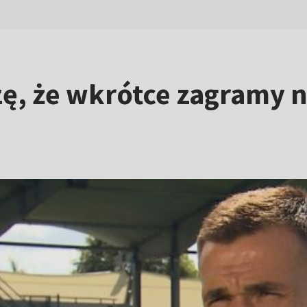
zę, że wkrótce zagramy n