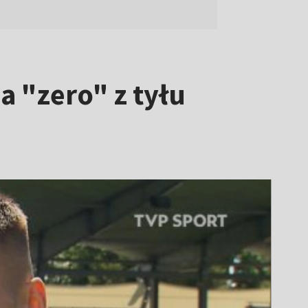
a "zero" z tyłu