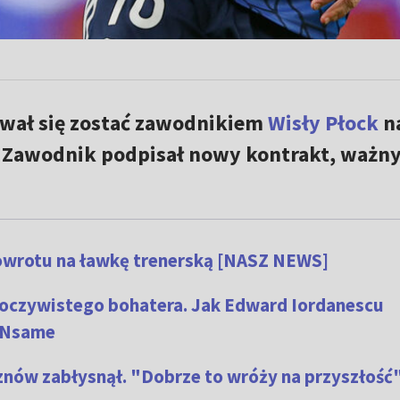
wał się zostać zawodnikiem
Wisły Płock
n
 Zawodnik podpisał nowy kontrakt, ważny
powrotu na ławkę trenerską [NASZ NEWS]
eoczywistego bohatera. Jak Edward Iordanescu
 Nsame
znów zabłysnął. "Dobrze to wróży na przyszłość