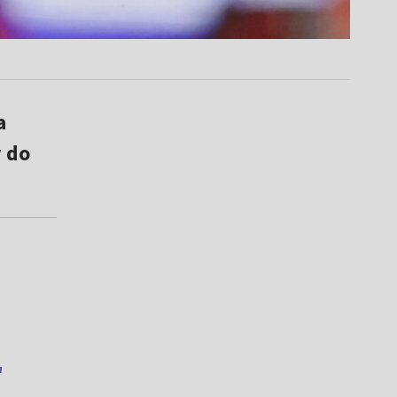
a
 do
"