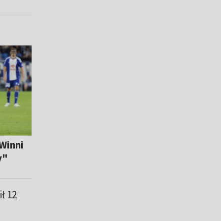
 Winni
y"
ił 12