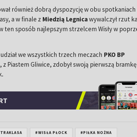
ował również dobrą dyspozycję w obu spotkaniach
sy, a w finale z
Miedzią Legnica
wywalczył rzut ka
ię w ten sposób najlepszym strzelcem Wisły w poprz
ł udział we wszystkich trzech meczach
PKO BP
h, z Piastem Gliwice, zdobył swoją pierwszą bramkę
k.
RT
STRAKLASA
#WISŁA PŁOCK
#PIŁKA NOŻNA