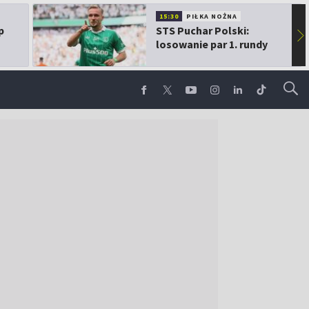
15:30
PIŁKA NOŻNA
p
STS Puchar Polski:
▶
losowanie par 1. rundy