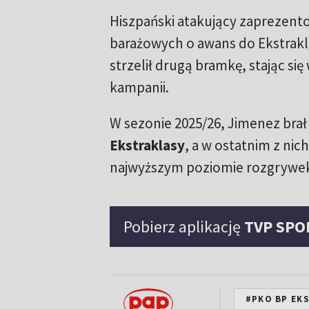
Hiszpański atakujący zaprezent
barażowych o awans do Ekstrakla
strzelił drugą bramkę, stając s
kampanii.
W sezonie 2025/26, Jimenez bra
Ekstraklasy
, a w ostatnim z nic
najwyższym poziomie rozgrywe
Pobierz aplikację
TVP SPO
#PKO BP EK