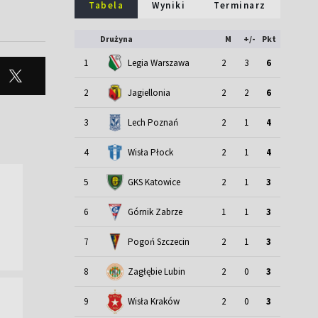
Tabela
Wyniki
Terminarz
Drużyna
M
+/-
Pkt
1
Legia Warszawa
2
3
6
2
Jagiellonia
2
2
6
3
Lech Poznań
2
1
4
4
Wisła Płock
2
1
4
5
GKS Katowice
2
1
3
6
Górnik Zabrze
1
1
3
7
Pogoń Szczecin
2
1
3
8
Zagłębie Lubin
2
0
3
9
Wisła Kraków
2
0
3