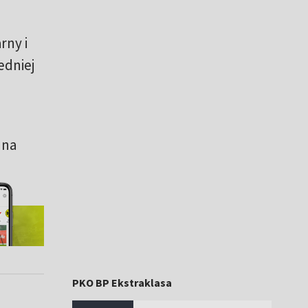
rny i
edniej
 na
PKO BP Ekstraklasa