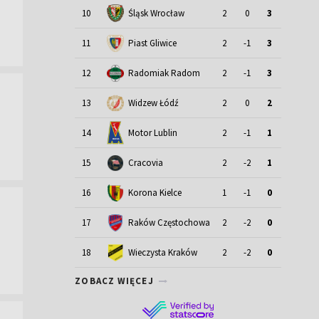
Śląsk Wrocław
10
2
0
3
11
Piast Gliwice
2
-1
3
12
Radomiak Radom
2
-1
3
13
Widzew Łódź
2
0
2
Motor Lublin
14
2
-1
1
15
Cracovia
2
-2
1
16
Korona Kielce
1
-1
0
17
Raków Częstochowa
2
-2
0
18
Wieczysta Kraków
2
-2
0
ZOBACZ WIĘCEJ