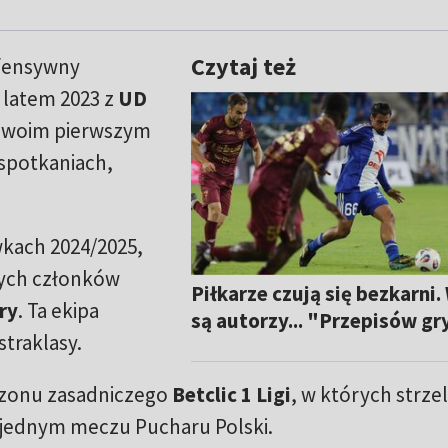
Czytaj też
ofensywny
 latem 2023 z
UD
 swoim pierwszym
 spotkaniach,
kach 2024/2025,
szych członków
Piłkarze czują się bezkarni.
ry
. Ta ekipa
są autorzy... "Przepisów gr
traklasy.
ezonu zasadniczego
Betclic 1 Ligi
, w których strzel
w jednym meczu Pucharu Polski.