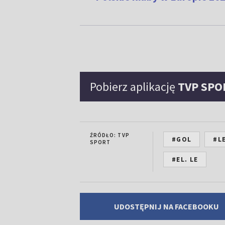
Pobierz aplikację
TVP SPO
ŹRÓDŁO: TVP
#GOL
#L
SPORT
#EL. LE
UDOSTĘPNIJ NA FACEBOOKU