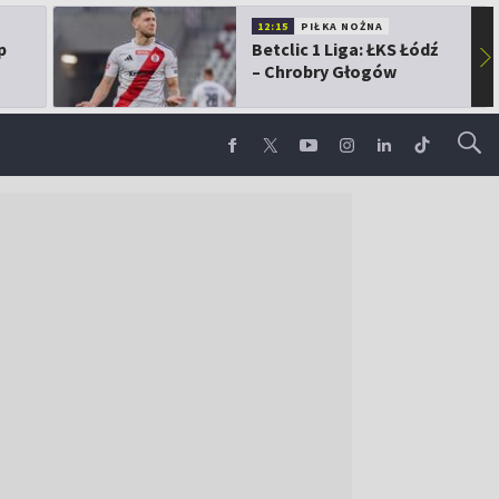
12:15
PIŁKA NOŻNA
p
Betclic 1 Liga: ŁKS Łódź
▶
– Chrobry Głogów