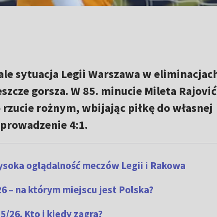
ale sytuacja Legii Warszawa w eliminacjac
jeszcze gorsza. W 85. minucie Mileta Rajović
rzucie rożnym, wbijając piłkę do własnej
 prowadzenie 4:1.
ysoka oglądalność meczów Legii i Rakowa
6 – na którym miejscu jest Polska?
/26. Kto i kiedy zagra?