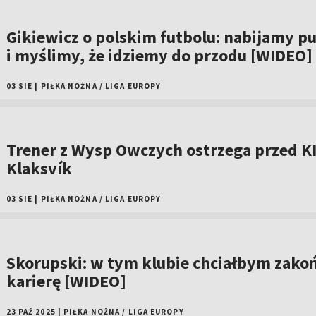
Gikiewicz o polskim futbolu: nabijamy p
i myślimy, że idziemy do przodu [WIDEO]
03 SIE
|
PIŁKA NOŻNA
/
LIGA EUROPY
Trener z Wysp Owczych ostrzega przed K
Klaksvík
03 SIE
|
PIŁKA NOŻNA
/
LIGA EUROPY
Skorupski: w tym klubie chciałbym zako
karierę [WIDEO]
23 PAŹ 2025
|
PIŁKA NOŻNA
/
LIGA EUROPY