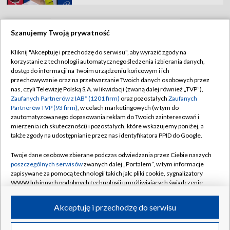
Szanujemy Twoją prywatność
TVP
Kliknij "Akceptuję i przechodzę do serwisu", aby wyrazić zgody na
korzystanie z technologii automatycznego śledzenia i zbierania danych,
Abonament TVP
Regulamin TVP
dostęp do informacji na Twoim urządzeniu końcowym i ich
Polityka prywatności
Sklep TVP
przechowywanie oraz na przetwarzanie Twoich danych osobowych przez
nas, czyli Telewizję Polską S.A. w likwidacji (zwaną dalej również „TVP”),
Biuro Reklamy
Moje zgody
Zaufanych Partnerów z IAB* (1201 firm)
oraz pozostałych
Zaufanych
Partnerów TVP (93 firm)
, w celach marketingowych (w tym do
Oferta Handlowa
Biuro reklamy
zautomatyzowanego dopasowania reklam do Twoich zainteresowań i
mierzenia ich skuteczności) i pozostałych, które wskazujemy poniżej, a
Telegazeta ogłoszenia
Kontakt
także zgody na udostępnianie przez nas identyfikatora PPID do Google.
Emisja w TVP
Twoje dane osobowe zbierane podczas odwiedzania przez Ciebie naszych
Kanały
Rada Programowa
poszczególnych serwisów
zwanych dalej „Portalem”, w tym informacje
zapisywane za pomocą technologii takich jak: pliki cookie, sygnalizatory
Ogłoszenia przetargowe
WWW lub innych podobnych technologii umożliwiających świadczenie
©2026 Telewizja Polska Spółka Akcyjna w likwidacji
dopasowanych i bezpiecznych usług, personalizację treści oraz reklam,
Akademia Telewizyjna
udostępnianie funkcji mediów społecznościowych oraz analizowanie
Akceptuję i przechodzę do serwisu
Informacje o nadawcy
ruchu w Internecie.
Centrum informacji TVP
Twoje dane osobowe zbierane podczas odwiedzania przez Ciebie