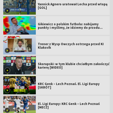
Yannick Agnero uratował Lecha przed wtopą
[GOL]
Gikiewicz o polskim futbolu: nabijamy
punkty i myślimy, że idziemy do przodu
[WIDEO]
Trener z Wysp Owczych ostrzega przed KI
Klaksvík
Skorupski: w tym klubie chciałbym zakończyć
karierę [WIDEO]
KRC Genk – Lech Poznań. El. Ligi Europy
[SKRÓT]
El. Ligi Europy: KRC Genk – Lech Poznań
[MECZ]