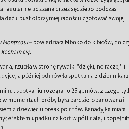
ła regularnie uciszana przez sędziego podczas
a dać upust olbrzymiej radości i zgotować swojej
 w Montrealu
– powiedziała Mboko do kibiców, po c
 kocham cię.
ana, rzuciła w stronę rywalki "dzięki, no raczej" i
adyjce, a później odmówiła spotkania z dziennikarz
 minut spotkaniu rozegrano 25 gemów, z czego tyl
 w momentach próby była bardziej opanowana i
siem z dziewięciu break pointów. Kanadyjka miała
ył efektem upadku na kort w półfinale, i popełniła
h.