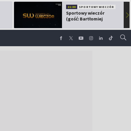
21:00
SPORTOWY WIECZÓR
Sportowy wieczór
▶
(gość: Bartłomiej
Kubkowski)