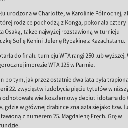
u urodzona w Charlotte, w Karolinie Północnej, a
tórej rodzice pochodzą z Konga, pokonała cztery
 Osaką, także najwyżej rozstawioną w turnieju
czkę Sofię Kenin i Jelenę Rybakinę z Kazachstanu.
tarła do finału turnieju WTA rangi 250 lub wyższej.
gorocznej imprezie WTA 125 w Parmie.
po tym, jak przez ostatnie dwa lata była trapion
rii 22. zwycięstw i zdobycia pięciu tytułów w niżs
 odnotowała wielkoszlemowy debiut i dotarła do t
 gdzie w głównej drabince znalazła się jako tzw. l
zstawioną z numerem 25. Magdalenę Fręch. Grę w
rundzie.