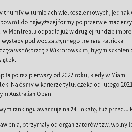
y triumfy w turniejach wielkoszlemowych, jednak
 powrót do najwyższej formy po przerwie macierzyń
u w Montrealu odpadła już w drugiej rundzie impr
a występy pod wodzą słynnego trenera Patricka
częła współpracę z Wiktorowskim, byłym szkole
wiątek.
piła po raz pierwszy od 2022 roku, kiedy w Miami
ątek. Na ósmy w karierze tytuł czeka od lutego 202
ym Australian Open.
wym rankingu awansuje na 24. lokatę, tuż przed...
stawienia, otrzymały od organizatorów tzw. wolny l