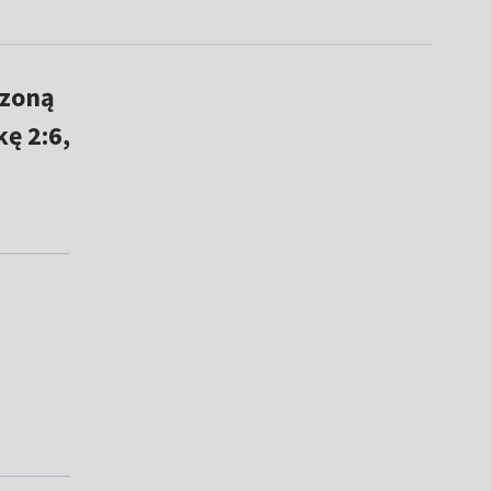
dzoną
ę 2:6,