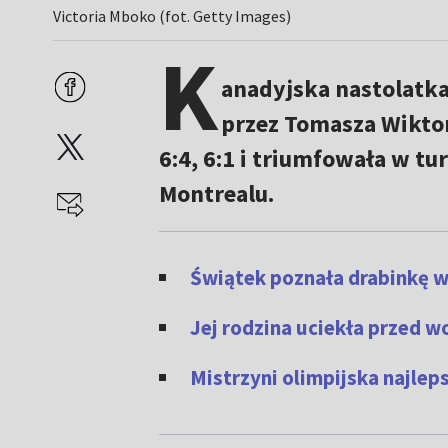
Victoria Mboko (fot. Getty Images)
K
anadyjska nastolatka
przez Tomasza Wikto
6:4, 6:1 i triumfowała w t
Montrealu.
Świątek poznała drabinkę w 
Jej rodzina uciekła przed w
Mistrzyni olimpijska najle