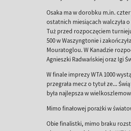
Osaka ma w dorobku m.in. czter
ostatnich miesiącach walczyła o
Tuż przed rozpoczęciem turniej
500 w Waszyngtonie i zakończył
Mouratoglou. W Kanadzie rozpo
Agnieszki Radwańskiej oraz Igi Ś
W finale imprezy WTA 1000 wystą
przegrała mecz o tytuł ze... Świ
była najlepsza w wielkoszlemow
Mimo finałowej porażki w świato
Obie finalistki, mimo braku roz