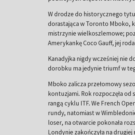
W drodze do historycznego tytuł
dorastająca w Toronto Mboko, k
mistrzynie wielkoszlemowe; poza
Amerykankę Coco Gauff, jej roda
Kanadyjka nigdy wcześniej nie do
dorobku ma jedynie triumf w te
Mboko zalicza przełomowy sezon 
kontuzjami. Rok rozpoczęła od se
rangą cyklu ITF. We French Open
rundy, natomiast w Wimbledonie,
loser, na otwarcie pokonała ro
Londynie zakończyła na drugiej 