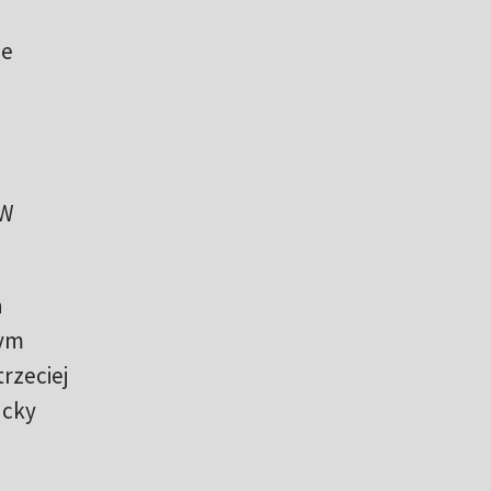
le
 W
a
zym
rzeciej
ucky