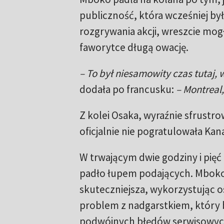
publiczność, która wcześniej by
rozgrywania akcji, wreszcie mogł
faworytce długą owację.
– To był niesamowity czas tutaj,
dodała po francusku:
– Montreal,
Z kolei Osaka, wyraźnie sfrustrow
oficjalnie nie pogratulowała Kan
W trwającym dwie godziny i pięć
padło łupem podających. Mboko
skuteczniejsza, wykorzystując o
problem z nadgarstkiem, który b
podwójnych błędów serwisowyc