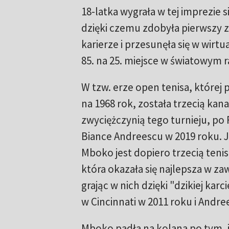
18-latka wygrała w tej imprezie
dzięki czemu zdobyła pierwszy 
karierze i przesunęła się w wir
85. na 25. miejsce w światowym 
W tzw. erze open tenisa, której 
na 1968 rok, została trzecią kan
zwyciężczynią tego turnieju, po 
Biance Andreescu w 2019 roku. 
Mboko jest dopiero trzecią tenisi
która okazała się najlepsza w z
grając w nich dzięki "dzikiej kar
w Cincinnati w 2011 roku i Andre
Mboko padła na kolana po tym, ja