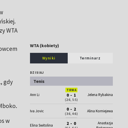
 w
skiej.
ezy WTA
WTA (kobiety)
niowcem
Wyniki
Terminarz
DZISIAJ
1, gdy
Tenis
TRWA
Ann Li
0 - 1
Jelena Rybakina
(2:6, 5:5)
 Mboko.
0 - 2
Iva Jovic
Alina Korniejewa
(3:6, 4:6)
os w
Anastazja
2 - 0
Elina Switolina
Potapowa