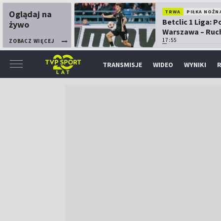
Oglądaj na
TRWA
PIŁKA NOŻN
Betclic 1 Liga: P
żywo
Warszawa – Ruc
Chorzów
17:55
ZOBACZ WIĘCEJ
TRANSMISJE
WIDEO
WYNIKI
R