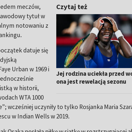
Czytaj też
 siedem meczów,
zawodowy tytuł w
tualnym notowaniu z
rankingu.
początek datuje się
adyjską
Faye Urban w 1969 i
Jej rodzina uciekła przed w
Jednocześnie
ona jest rewelacją sezonu
stką w historii,
awodach WTA 1000
cie"; wcześniej uczyniły to tylko Rosjanka Maria Sz
escu w Indian Wells w 2019.
k Osaka posłała piłkę w siatkę w rozstrzygającej ak