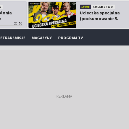
A
19:00
KOLARSTWO
olonia
Ucieczka specjalna
h
(podsumowanie 5.
20:55
etapu TdP)
ETRANSMISJE
MAGAZYNY
PROGRAM TV