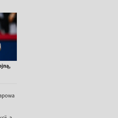
ojną,
arapowa
cji, a