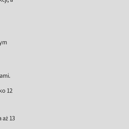
zym
ami.
ko 12
 aż 13