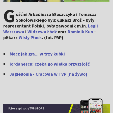
G
ośćmi Arkadiusza Błaszczyka i Tomasza
Sokołowskiego byli: Łukasz Broź – były
reprezentant Polski, były zawodnik m.in.
Legii
Warszawa
i
Widzewa Łódź
oraz
Dominik Kun
–
piłkarz
Wisły Płock
. (fot. PAP)
Mecz jak gra... w trzy kubki
Iordanescu: czeka go wielka przyszłość
Jagiellonia - Cracovia w TVP [na żywo]
Pobierz aplikację
TVP SPORT