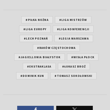
#PIŁKA NOŻNA
#LIGA MISTRZÓW
#LIGA EUROPY
#LIGA KONFERENCJI
#LECH POZNAŃ
#LEGIA WARSZAWA
#RAKÓW CZĘSTOCHOWA
#JAGIELLONIA BIAŁYSTOK
#WISŁA PŁOCK
#EKSTRAKLASA
#ŁUKASZ BROŹ
#DOMINIK KUN
#TOMASZ SOKOŁOWSKI