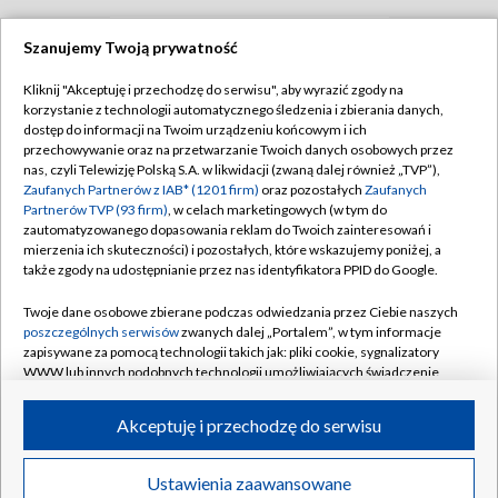
Szanujemy Twoją prywatność
TVP
Kliknij "Akceptuję i przechodzę do serwisu", aby wyrazić zgody na
korzystanie z technologii automatycznego śledzenia i zbierania danych,
Abonament TVP
Regulamin TVP
dostęp do informacji na Twoim urządzeniu końcowym i ich
Polityka prywatności
Sklep TVP
przechowywanie oraz na przetwarzanie Twoich danych osobowych przez
nas, czyli Telewizję Polską S.A. w likwidacji (zwaną dalej również „TVP”),
Biuro Reklamy
Moje zgody
Zaufanych Partnerów z IAB* (1201 firm)
oraz pozostałych
Zaufanych
Partnerów TVP (93 firm)
, w celach marketingowych (w tym do
Oferta Handlowa
Biuro reklamy
zautomatyzowanego dopasowania reklam do Twoich zainteresowań i
mierzenia ich skuteczności) i pozostałych, które wskazujemy poniżej, a
Telegazeta ogłoszenia
Kontakt
także zgody na udostępnianie przez nas identyfikatora PPID do Google.
Emisja w TVP
Twoje dane osobowe zbierane podczas odwiedzania przez Ciebie naszych
Kanały
Rada Programowa
poszczególnych serwisów
zwanych dalej „Portalem”, w tym informacje
zapisywane za pomocą technologii takich jak: pliki cookie, sygnalizatory
Ogłoszenia przetargowe
WWW lub innych podobnych technologii umożliwiających świadczenie
©2026 Telewizja Polska Spółka Akcyjna w likwidacji
dopasowanych i bezpiecznych usług, personalizację treści oraz reklam,
Akademia Telewizyjna
udostępnianie funkcji mediów społecznościowych oraz analizowanie
Akceptuję i przechodzę do serwisu
Informacje o nadawcy
ruchu w Internecie.
Centrum informacji TVP
Twoje dane osobowe zbierane podczas odwiedzania przez Ciebie
Ustawienia zaawansowane
News
Transmisje
Wideo
Więcej
poszczególnych serwisów
na Portalu, takie jak adresy IP, identyfikatory