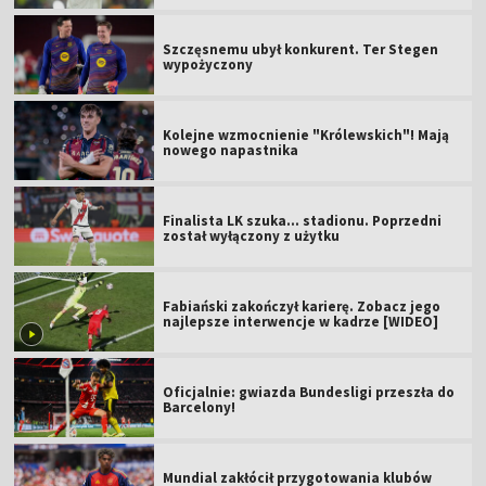
Szczęsnemu ubył konkurent. Ter Stegen
wypożyczony
Kolejne wzmocnienie "Królewskich"! Mają
nowego napastnika
Finalista LK szuka... stadionu. Poprzedni
został wyłączony z użytku
Fabiański zakończył karierę. Zobacz jego
najlepsze interwencje w kadrze [WIDEO]
Oficjalnie: gwiazda Bundesligi przeszła do
Barcelony!
Mundial zakłócił przygotowania klubów