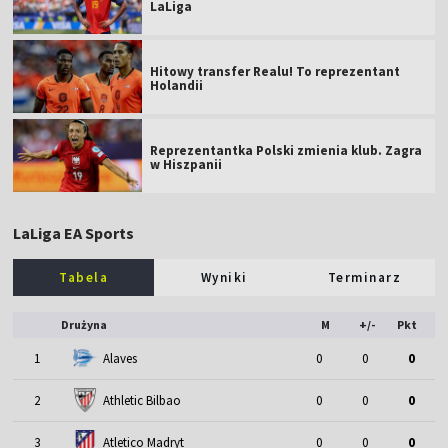
LaLiga
Hitowy transfer Realu! To reprezentant
Holandii
Reprezentantka Polski zmienia klub. Zagra
w Hiszpanii
LaLiga EA Sports
Tabela
Wyniki
Terminarz
Drużyna
M
+/-
Pkt
1
Alaves
0
0
0
2
Athletic Bilbao
0
0
0
3
Atletico Madryt
0
0
0