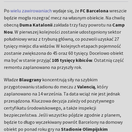
Po
wielu zawirowaniach
wydaje się, że
FC Barcelona
wreszcie
będzie mogła rozegrać mecz na własnym obiekcie.
Na chwilę
obecną
Duma Katalonii
zakłada trzy fazy powrotu na
Camp
Nou
. W pierwszej kolejności zostanie udostępniony sektor
południowy wraz z trybuną główną, co pozwoli uzyskać 27
tysięcy miejsc dla widzów. W kolejnych etapach pojemność
zostanie zwiększona do 45 oraz 60 tysięcy. Docelowo obiekt
ma być w stanie przyjąć
105 tysięcy kibiców
. Ostatnią część
remontu zaplanowano na przyszły rok.
Władze
Blaugrany
koncentrują siły na szybkim
przygotowaniu stadionu do meczu z
Valencią
, który
zaplanowano na 14 września. Ta data wciąż nie jest jednak
przesądzona. Kluczowa decyzja zależy od pozytywnego
certyfikatu środowiskowego, a także inspekcji
bezpieczeństwa. Jeśli wszystko pójdzie zgodnie z planem,
będzie to długo wyczekiwany powrót Barcelony na domowy
obiekt po ponad roku gry na
Stadionie Olimpijskim