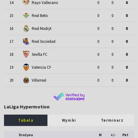
14
Rayo Vallecano
0
0
0
15
Real Betis
0
0
0
16
Real Madryt
0
0
0
17
Real Sociedad
0
0
0
18
Sevilla FC
0
0
0
19
Valencia CF
0
0
0
20
Villarreal
0
0
0
LaLiga Hypermotion
Tabela
Wyniki
Terminarz
Drużyna
M
+/-
Pkt