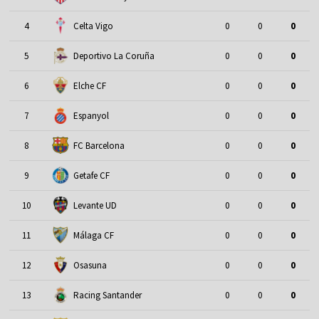
4
Celta Vigo
0
0
0
5
Deportivo La Coruña
0
0
0
6
Elche CF
0
0
0
7
Espanyol
0
0
0
8
FC Barcelona
0
0
0
9
Getafe CF
0
0
0
10
Levante UD
0
0
0
11
Málaga CF
0
0
0
12
Osasuna
0
0
0
13
Racing Santander
0
0
0