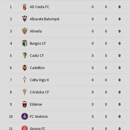
1
AD Ceuta FC
0
0
0
2
Albacete Balompié
0
0
0
3
Almería
0
0
0
4
Burgos CF
0
0
0
5
Cadiz CF
0
0
0
6
Castellon
0
0
0
7
Celta Vigo II
0
0
0
8
Córdoba CF
0
0
0
9
Eldense
0
0
0
10
FC Andorra
0
0
0
11
Girona FC
0
0
0