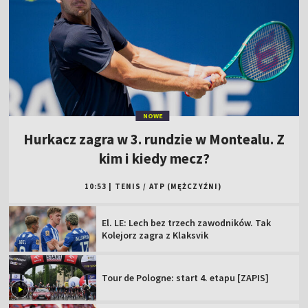
NOWE
Hurkacz zagra w 3. rundzie w Montealu. Z
kim i kiedy mecz?
10:53
|
TENIS
/
ATP (MĘŻCZYŹNI)
El. LE: Lech bez trzech zawodników. Tak
Kolejorz zagra z Klaksvik
Tour de Pologne: start 4. etapu [ZAPIS]