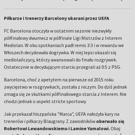
Piłkarze i trenerzy Barcelony ukarani przez UEFA
FC Barcelona stoczyła w ostatnim sezonie niezwykły
półfinałowy dwumecz w półfinale Ligi Mistrzów z Interem
Mediolan. W obu spotkaniach padł remis 3:3 i w rewanżu we
Włoszech decydowała dogrywka. W niej lepsi okazali się
mediolańczycy, którzy awansowali do finału rozgrywek.
Ostatecznie w decydującym starciu przegrali aż 0:5 z PSG.
Barcelona, choć z apetytem na pierwsze od 2015 roku
zwycięstwo w rozgrywkach, została z niczym. Do dziś jednak
zmaga się ze skutkami półfinałowego starcia z Interem. Nie
chodzi jednak o aspekt stricte sportowy.
Jak przekazał hiszpańska "Marca", UEFA nałożyła kary na
trenerów i piłkarzy Blaugrany. Z zawodników
oberwało się
Robertowi Lewandowskiemu i Lamine Yamalowi.
Obaj