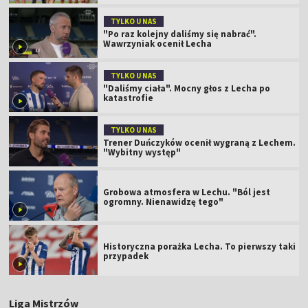
TYLKO U NAS
"Po raz kolejny daliśmy się nabrać".
Wawrzyniak ocenił Lecha
TYLKO U NAS
"Daliśmy ciała". Mocny głos z Lecha po
katastrofie
TYLKO U NAS
Trener Duńczyków ocenił wygraną z Lechem.
"Wybitny występ"
Grobowa atmosfera w Lechu. "Ból jest
ogromny. Nienawidzę tego"
Historyczna porażka Lecha. To pierwszy taki
przypadek
Liga Mistrzów