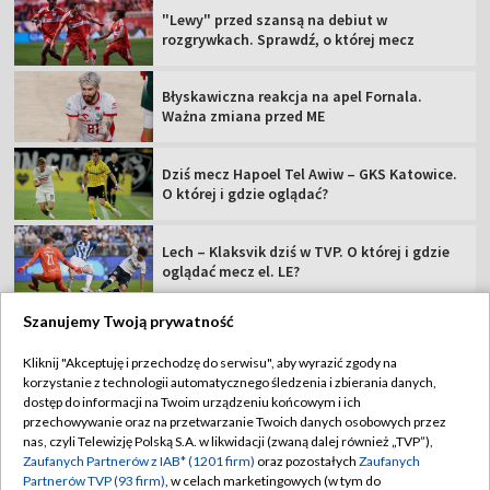
"Lewy" przed szansą na debiut w
rozgrywkach. Sprawdź, o której mecz
Błyskawiczna reakcja na apel Fornala.
Ważna zmiana przed ME
Dziś mecz Hapoel Tel Awiw – GKS Katowice.
O której i gdzie oglądać?
Lech – Klaksvik dziś w TVP. O której i gdzie
oglądać mecz el. LE?
Szanujemy Twoją prywatność
Kliknij "Akceptuję i przechodzę do serwisu", aby wyrazić zgody na
korzystanie z technologii automatycznego śledzenia i zbierania danych,
TVP
dostęp do informacji na Twoim urządzeniu końcowym i ich
Abonament TVP
Regulamin TVP
przechowywanie oraz na przetwarzanie Twoich danych osobowych przez
nas, czyli Telewizję Polską S.A. w likwidacji (zwaną dalej również „TVP”),
Polityka prywatności
Sklep TVP
Zaufanych Partnerów z IAB* (1201 firm)
oraz pozostałych
Zaufanych
Partnerów TVP (93 firm)
, w celach marketingowych (w tym do