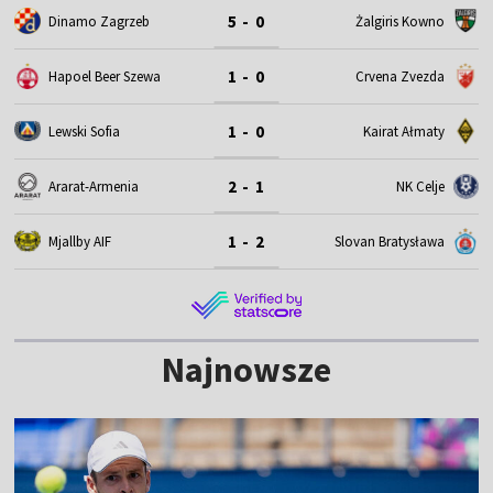
5 - 0
Dinamo Zagrzeb
Żalgiris Kowno
1 - 0
Hapoel Beer Szewa
Crvena Zvezda
1 - 0
Lewski Sofia
Kairat Ałmaty
2 - 1
Ararat-Armenia
NK Celje
1 - 2
Mjallby AIF
Slovan Bratysława
Najnowsze