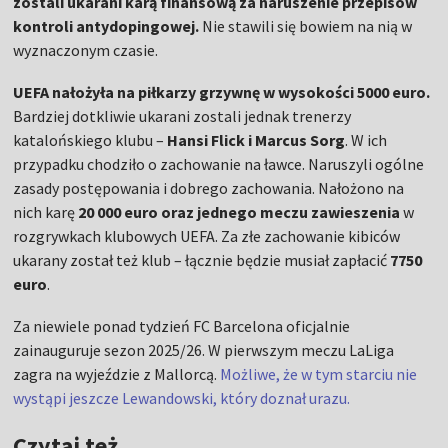
zostali ukarani karą finansową za naruszenie przepisów
kontroli antydopingowej.
Nie stawili się bowiem na nią w
wyznaczonym czasie.
UEFA nałożyła na piłkarzy grzywnę w wysokości 5000 euro.
Bardziej dotkliwie ukarani zostali jednak trenerzy
katalońskiego klubu –
Hansi Flick i Marcus Sorg
. W ich
przypadku chodziło o zachowanie na ławce. Naruszyli ogólne
zasady postępowania i dobrego zachowania. Nałożono na
nich karę
20 000 euro oraz jednego meczu zawieszenia
w
rozgrywkach klubowych UEFA. Za złe zachowanie kibiców
ukarany został też klub – łącznie będzie musiał zapłacić
7750
euro
.
Za niewiele ponad tydzień FC Barcelona oficjalnie
zainauguruje sezon 2025/26. W pierwszym meczu LaLiga
zagra na wyjeździe z Mallorcą.
Możliwe, że w tym starciu nie
wystąpi jeszcze Lewandowski, który doznał urazu.
Czytaj też