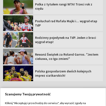
Polka z tytułem rangi WTA! Trzeci rok z
rzędu
Posłuchał rad Rafała Majki i... wygrał etap
TdP
Rodzinny pojedynek na TdP. Jeden z braci
wygrał etap!
Rewanż Świątek za Roland Garros. "Jestem
ciekawa, co Iga zmieni"
Polska gospodarzem dwóch kolejnych
imprez siatkarskich!
Szanujemy Twoją prywatność
TVP
Kliknij "Akceptuję i przechodzę do serwisu", aby wyrazić zgody na