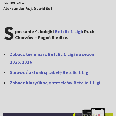
Komentarz:
Aleksander Roj, Dawid Sut
S
potkanie 4. kolejki
Betclic 1 Ligi
: Ruch
Chorzów – Pogoń Siedlce.
Zobacz terminarz Betclic 1 Ligi na sezon
2025/2026
Sprawdź aktualną tabelę Betclic 1 Ligi
Zobacz klasyfikację strzelców Betclic 1 Ligi