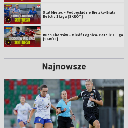
Stal Mielec – Podbeskidzie Bielsko-Biała.
Betclic 1 Liga [SKRÓT]
Ruch Chorzów – Miedź Legnica. Betclic 1 Liga
[SKRÓT]
Najnowsze