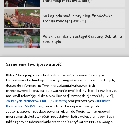
transmisji meczów 3. kolejki
Kuś ogląda swój złoty bieg. "Końcówka
zrobiła robotę" [WIDEO]
Polski bramkarz zastąpił Grabarę. Debiut na
zero z tyłu!
Szanujemy Twoją prywatność
TVP
Kliknij "Akceptuję i przechodzę do serwisu", aby wyrazić zgody na
korzystanie z technologii automatycznego śledzenia i zbierania danych,
Abonament TVP
Regulamin TVP
dostęp do informacji na Twoim urządzeniu końcowym i ich
Polityka prywatności
Sklep TVP
przechowywanie oraz na przetwarzanie Twoich danych osobowych przez
nas, czyli Telewizję Polską S.A. w likwidacji (zwaną dalej również „TVP”),
Biuro Reklamy
Moje zgody
Zaufanych Partnerów z IAB* (1201 firm)
oraz pozostałych
Zaufanych
Partnerów TVP (93 firm)
, w celach marketingowych (w tym do
Oferta Handlowa
Biuro reklamy
zautomatyzowanego dopasowania reklam do Twoich zainteresowań i
mierzenia ich skuteczności) i pozostałych, które wskazujemy poniżej, a
Telegazeta ogłoszenia
Kontakt
także zgody na udostępnianie przez nas identyfikatora PPID do Google.
Emisja w TVP