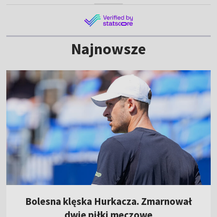
Najnowsze
Bolesna klęska Hurkacza. Zmarnował
dwie piłki meczowe