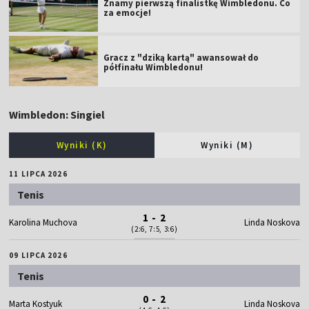
Znamy pierwszą finalistkę Wimbledonu. Co
za emocje!
Gracz z "dziką kartą" awansował do
półfinału Wimbledonu!
Wimbledon: Singiel
Wyniki (K)
Wyniki (M)
11 LIPCA 2026
Tenis
1 - 2
Karolina Muchova
Linda Noskova
(2:6, 7:5, 3:6)
09 LIPCA 2026
Tenis
0 - 2
Marta Kostyuk
Linda Noskova