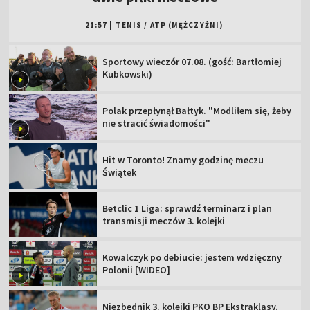
21:57
|
TENIS
/
ATP (MĘŻCZYŹNI)
Sportowy wieczór 07.08. (gość: Bartłomiej
Kubkowski)
Polak przepłynął Bałtyk. "Modliłem się, żeby
nie stracić świadomości"
Hit w Toronto! Znamy godzinę meczu
Świątek
Betclic 1 Liga: sprawdź terminarz i plan
transmisji meczów 3. kolejki
Kowalczyk po debiucie: jestem wdzięczny
Polonii [WIDEO]
Niezbędnik 3. kolejki PKO BP Ekstraklasy.