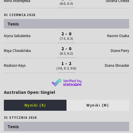
Mirra Andriejewa
Sorana Cirstea
(6:0, 6:3)
01 CZERWCA 2026
Tenis
2 - 0
Aryna Sabalenka
Naomi Osaka
(7:5, 6:3)
2 - 0
Maja Chwalińska
Diane Parry
(6:3, 6:2)
1 - 2
Madison Keys
Diana Shnaider
(3:6, 6:3, 0:6)
Australian Open: Singiel
Wyniki (K)
Wyniki (M)
31 STYCZNIA 2026
Tenis