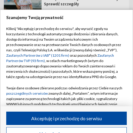
Sprawdź szczegóły
Szanujemy Twoją prywatność
Kliknij "Akceptuję i przechodzę do serwisu", aby wyrazić zgody na
korzystanie z technologii automatycznego śledzenia i zbierania danych,
TVP
dostęp do informacji na Twoim urządzeniu końcowym i ich
Abonament TVP
Regulamin TVP
przechowywanie oraz na przetwarzanie Twoich danych osobowych przez
nas, czyli Telewizję Polską S.A. w likwidacji (zwaną dalej również „TVP”),
Polityka prywatności
Sklep TVP
Zaufanych Partnerów z IAB* (1201 firm)
oraz pozostałych
Zaufanych
Partnerów TVP (93 firm)
, w celach marketingowych (w tym do
Biuro Reklamy
Moje zgody
zautomatyzowanego dopasowania reklam do Twoich zainteresowań i
mierzenia ich skuteczności) i pozostałych, które wskazujemy poniżej, a
Oferta Handlowa
Biuro reklamy
także zgody na udostępnianie przez nas identyfikatora PPID do Google.
Telegazeta ogłoszenia
Kontakt
Twoje dane osobowe zbierane podczas odwiedzania przez Ciebie naszych
Emisja w TVP
poszczególnych serwisów
zwanych dalej „Portalem”, w tym informacje
zapisywane za pomocą technologii takich jak: pliki cookie, sygnalizatory
Kanały
Rada Programowa
WWW lub innych podobnych technologii umożliwiających świadczenie
dopasowanych i bezpiecznych usług, personalizację treści oraz reklam,
Ogłoszenia przetargowe
udostępnianie funkcji mediów społecznościowych oraz analizowanie
©2026 Telewizja Polska Spółka Akcyjna w likwidacji
Akceptuję i przechodzę do serwisu
ruchu w Internecie.
Akademia Telewizyjna
Informacje o nadawcy
Twoje dane osobowe zbierane podczas odwiedzania przez Ciebie