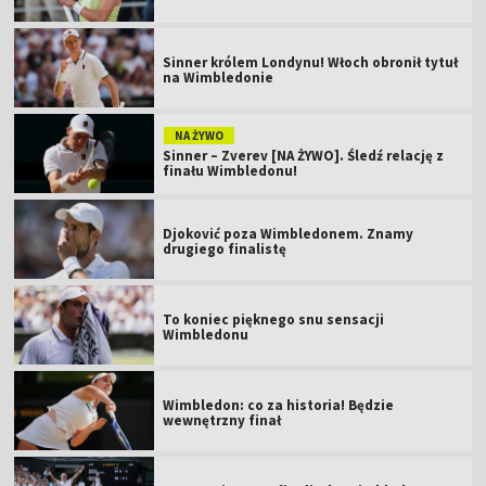
Sinner królem Londynu! Włoch obronił tytuł
na Wimbledonie
NA ŻYWO
Sinner – Zverev [NA ŻYWO]. Śledź relację z
finału Wimbledonu!
Djoković poza Wimbledonem. Znamy
drugiego finalistę
To koniec pięknego snu sensacji
Wimbledonu
Wimbledon: co za historia! Będzie
wewnętrzny finał