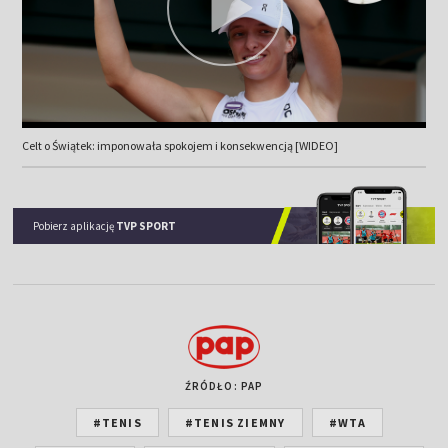
Celt o Świątek: imponowała spokojem i konsekwencją [WIDEO]
Pobierz aplikację
TVP SPORT
ŹRÓDŁO: PAP
#TENIS
#TENIS ZIEMNY
#WTA