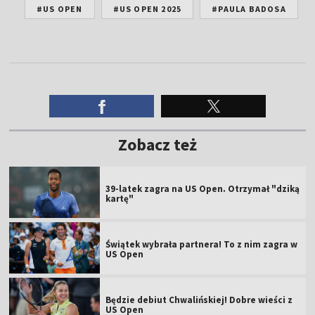
#US OPEN
#US OPEN 2025
#PAULA BADOSA
Zobacz też
39-latek zagra na US Open. Otrzymał "dziką
kartę"
Świątek wybrała partnera! To z nim zagra w
US Open
Będzie debiut Chwalińskiej! Dobre wieści z
US Open