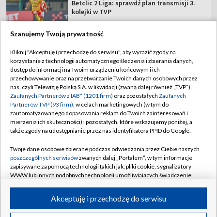
Betclic 2 Liga: sprawdź plan transmisji 3.
kolejki w TVP
Szanujemy Twoją prywatność
Kliknij "Akceptuję i przechodzę do serwisu", aby wyrazić zgody na
korzystanie z technologii automatycznego śledzenia i zbierania danych,
TVP
dostęp do informacji na Twoim urządzeniu końcowym i ich
Abonament TVP
Regulamin TVP
przechowywanie oraz na przetwarzanie Twoich danych osobowych przez
nas, czyli Telewizję Polską S.A. w likwidacji (zwaną dalej również „TVP”),
Polityka prywatności
Sklep TVP
Zaufanych Partnerów z IAB* (1201 firm)
oraz pozostałych
Zaufanych
Partnerów TVP (93 firm)
, w celach marketingowych (w tym do
Biuro Reklamy
Moje zgody
zautomatyzowanego dopasowania reklam do Twoich zainteresowań i
mierzenia ich skuteczności) i pozostałych, które wskazujemy poniżej, a
Oferta Handlowa
Biuro reklamy
także zgody na udostępnianie przez nas identyfikatora PPID do Google.
Telegazeta ogłoszenia
Kontakt
Twoje dane osobowe zbierane podczas odwiedzania przez Ciebie naszych
Emisja w TVP
poszczególnych serwisów
zwanych dalej „Portalem”, w tym informacje
zapisywane za pomocą technologii takich jak: pliki cookie, sygnalizatory
Kanały
Rada Programowa
WWW lub innych podobnych technologii umożliwiających świadczenie
dopasowanych i bezpiecznych usług, personalizację treści oraz reklam,
Ogłoszenia przetargowe
udostępnianie funkcji mediów społecznościowych oraz analizowanie
©2026 Telewizja Polska Spółka Akcyjna w likwidacji
Akceptuję i przechodzę do serwisu
ruchu w Internecie.
Akademia Telewizyjna