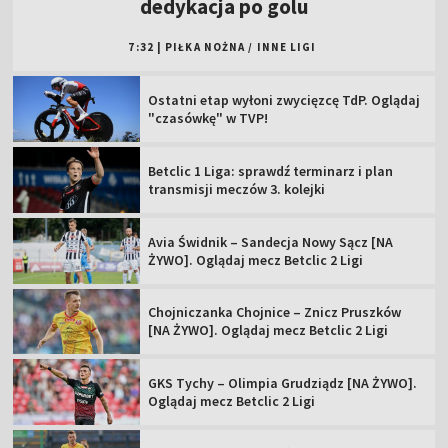
dedykacja po golu
7:32
|
PIŁKA NOŻNA
/
INNE LIGI
Ostatni etap wyłoni zwycięzcę TdP. Oglądaj
"czasówkę" w TVP!
Betclic 1 Liga: sprawdź terminarz i plan
transmisji meczów 3. kolejki
Avia Świdnik – Sandecja Nowy Sącz [NA
ŻYWO]. Oglądaj mecz Betclic 2 Ligi
Chojniczanka Chojnice – Znicz Pruszków
[NA ŻYWO]. Oglądaj mecz Betclic 2 Ligi
GKS Tychy – Olimpia Grudziądz [NA ŻYWO].
Oglądaj mecz Betclic 2 Ligi