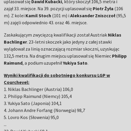
uplasował się
Dawid Kubacki
, który skoczył 106,5 metra i
zajął 33. miejsce. Na 39. pozycji uplasował się
Piotr Żyła
(106
m). Z kolei
Kamil Stoch
(101 m) i
Aleksander Zniszczoł
(95,5
m) zajęli odpowiednio 43. oraz 46. miejsce.
Zaskakującym zwycięzcą kwalifikacji został Austriak
Niklas
Bachlinger
. 23-letni skoczek jako jedyny z całej stawki
wylądował za linią oznaczającą rozmiar skoczni, uzyskując
132,5 metra. Na drugim miejscu uplasował się Niemiec
Philipp
Raimund
, a podium uzupełnił
Yukiya Sato
.
Wyniki kwalifikacji do sobotniego konkursu LGP w
Courchevel:
1. Niklas Bachlinger (Austria) 106,0
2. Philipp Raimund (Niemcy) 105,4
3. Yukiya Sato (Japonia) 104,1
4. Johann Andre Forfang (Norwegia) 98,7
5. Lovro Kos (Słowenia) 95,0
...