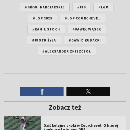
#SKOKI NARCIARSKIE
#FIS
#LGP
#LGP 2025
#LGP COURCHEVEL
#KAMIL STOCH
#PAWEŁ WĄSEK
#PIOTR ŻYŁA
#DAWID KUBACKI
#ALEKSANDER ZNISZCZOŁ
Zobacz też
Dziś kolejne skoki w Courchevel. O której
konkursy Letniego GP?