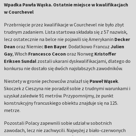
Wpadka Pawła Wąska. Ostatnie miejsce w kwalifikacjach
w Courchevel
Przebrnięcie przez kwalifikacje w Courchevel nie było zbyt
trudnym zadaniem. Lista startowa składała się z 57 nazwisk,
lecz ostatecznie na belce nie pojawili się Amerykanin
Decker
Dean
oraz Niemiec
Ben Bayer
. Dodatkowo Francuz
Julien
Gay
, Włoch
Francesco Cecon
oraz
Norweg
Kristoffer
Eriksen Sundal
zostali ukarani dyskwalifikacjami, dlatego do
konkursu nie dostało się dwóch najsłabszych zawodników.
Niestety w gronie pechowców znalazł się
Paweł Wąsek
.
Skoczek z Cieszyna nie poradził sobie z trudnymi warunkami i
uzyskał zaledwie 91 metrów. Przypomnijmy, że punkt
konstrukcyjny francuskiego obiektu znajduje się na 125.
metrze.
Pozostali Polacy zapewnili sobie udział w sobotnich
zawodach, lecz nie zachwycili. Najwyżej z biało-czerwonych