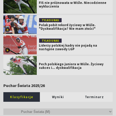
FIS nie próżnowała w Wiśle. Niecodzienne
wykluczenia
TYLKO U NAS
Polak pobił rekord życiowy w Wiśle.
"Dyskwalifikacja? Nie mam złości"
TYLKO U NAS
Liderzy polskiej kadry nie pojadą na
następne zawody LGP
Pech polskiego juniora w Wiśle. Życiowy
sukces i... dyskwalifikacja
Puchar Świata 2025/26
Klasyfikacje
Wyniki
Terminarz