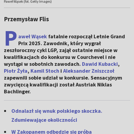
Paweł Wąsek (fot. Getty Images)
Przemysław Flis
P
aweł Wąsek
fatalnie rozpoczął Letnie Grand
Prix 2025. Zawodnik, który wygrał
zeszłoroczny cykl LGP, zajął ostatnie miejsce w
kwalifikacjach do konkursu w Courchevel i nie
wystąpi w sobotnich zawodach.
Dawid Kubacki
,
Piotr Żyła
,
Kamil Stoch
i
Aleksander Zniszczoł
zapewnili sobie udział w konkursie. Sensacyjnym
zwycięzcą kwalifikacji został Austriak Niklas
Bachlinger.
Odnalazł się wnuk polskiego skoczka.
Zdumiewające okoliczności
W Zakopanem odbędzie się próba