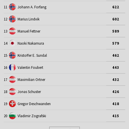
11
Johann A. Forfang
622
12
Marius Lindvik
602
13
Manuel Fettner
589
14
Naoki Nakamura
579
15
Kristoffer E. Sundal
462
16
Valentin Foubert
443
17
Maximilian Ortner
432
18
Jonas Schuster
426
19
Gregor Deschwanden
418
20
Vladimir Zografski
415