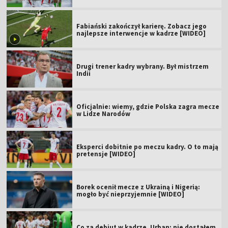
Fabiański zakończył karierę. Zobacz jego
najlepsze interwencje w kadrze [WIDEO]
Drugi trener kadry wybrany. Był mistrzem
Indii
Oficjalnie: wiemy, gdzie Polska zagra mecze
w Lidze Narodów
Eksperci dobitnie po meczu kadry. O to mają
pretensje [WIDEO]
Borek ocenił mecze z Ukrainą i Nigerią:
mogło być nieprzyjemnie [WIDEO]
Co za debiut w kadrze. Urban: nie dostałem