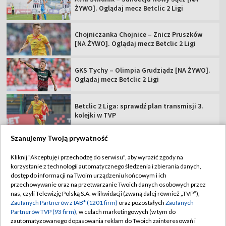
ŻYWO]. Oglądaj mecz Betclic 2 Ligi
Chojniczanka Chojnice – Znicz Pruszków
[NA ŻYWO]. Oglądaj mecz Betclic 2 Ligi
GKS Tychy – Olimpia Grudziądz [NA ŻYWO].
Oglądaj mecz Betclic 2 Ligi
Betclic 2 Liga: sprawdź plan transmisji 3.
kolejki w TVP
Szanujemy Twoją prywatność
Kliknij "Akceptuję i przechodzę do serwisu", aby wyrazić zgody na
korzystanie z technologii automatycznego śledzenia i zbierania danych,
TVP
dostęp do informacji na Twoim urządzeniu końcowym i ich
Abonament TVP
Regulamin TVP
przechowywanie oraz na przetwarzanie Twoich danych osobowych przez
nas, czyli Telewizję Polską S.A. w likwidacji (zwaną dalej również „TVP”),
Polityka prywatności
Sklep TVP
Zaufanych Partnerów z IAB* (1201 firm)
oraz pozostałych
Zaufanych
Partnerów TVP (93 firm)
, w celach marketingowych (w tym do
Biuro Reklamy
Moje zgody
zautomatyzowanego dopasowania reklam do Twoich zainteresowań i