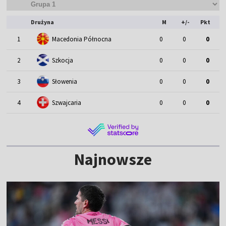
Drużyna
M
+/-
Pkt
1
Macedonia Północna
0
0
0
2
Szkocja
0
0
0
3
Słowenia
0
0
0
4
Szwajcaria
0
0
0
Najnowsze