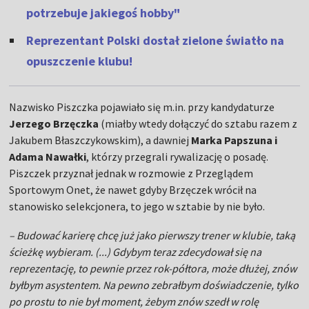
potrzebuje jakiegoś hobby"
Reprezentant Polski dostał zielone światło na
opuszczenie klubu!
Nazwisko Piszczka pojawiało się m.in. przy kandydaturze
Jerzego Brzęczka
(miałby wtedy dołączyć do sztabu razem z
Jakubem Błaszczykowskim), a dawniej
Marka Papszuna i
Adama Nawałki
, którzy przegrali rywalizację o posadę.
Piszczek przyznał jednak w rozmowie z Przeglądem
Sportowym Onet, że nawet gdyby Brzęczek wrócił na
stanowisko selekcjonera, to jego w sztabie by nie było.
– Budować karierę chcę już jako pierwszy trener w klubie, taką
ścieżkę wybieram. (...) Gdybym teraz zdecydował się na
reprezentację, to pewnie przez rok-półtora, może dłużej, znów
byłbym asystentem. Na pewno zebrałbym doświadczenie, tylko
po prostu to nie był moment, żebym znów szedł w rolę