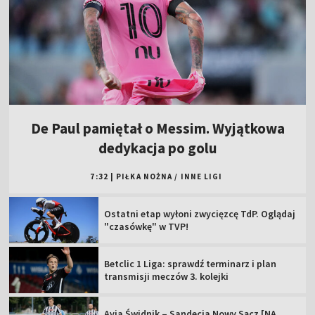
De Paul pamiętał o Messim. Wyjątkowa
dedykacja po golu
7:32
|
PIŁKA NOŻNA
/
INNE LIGI
Ostatni etap wyłoni zwycięzcę TdP. Oglądaj
"czasówkę" w TVP!
Betclic 1 Liga: sprawdź terminarz i plan
transmisji meczów 3. kolejki
Avia Świdnik – Sandecja Nowy Sącz [NA