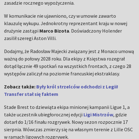
zasadzie rocznego wypożyczenia.
W komunikacie nie ujawniono, czy w umowie zawarto
klauzulę wykupu. Jednokrotny reprezentant kraju w nowej
drużynie zastąpi
Marco Bizota
. Doświadczony Holender
zasilił szeregi Aston Villi.
Dodajmy, że Radosław Majecki związany jest z Monaco umową
ważną do połowy 2028 roku. Dla ekipy z Księstwa rozegrał
dotąd łącznie 49 spotkań na wszystkich frontach, z czego 28
występów zaliczył na poziomie francuskiej ekstraklasy.
Zobacz także:
Były król strzelców odchodzi z Legii!
Transfer stał się faktem
Stade Brest to dziewiąta ekipa minionej kampanii Ligue 1, a
także uczestnik ubiegłorocznej edycji
Ligi Mistrzów
, gdzie
dotarł do 1/16 finału rozgrywek. Nowy sezon rozpocznie 17
sierpnia. Wówczas zmierzy się na własnym terenie z Lille OSC
w ramach ligowych rozgrywek.