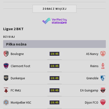
ZOBACZ WIĘCEJ
Ligue 2 BKT
DZISIAJ
Piłka nożna
Boulogne
AS Nancy
18:45
Clermont Foot
Reims
18:45
Dunkerque
Grenoble
18:45
FC Metz
EA Guingamp
18:45
Montpellier HSC
Dijon FCO
18:45