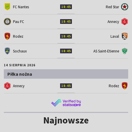
FC Nantes
Red Star
18:45
Pau FC
Annecy
18:45
Rodez
Laval
18:45
Sochaux
AS Saint-Etienne
18:45
14 SIERPNIA 2026
Piłka nożna
Annecy
Rodez
18:45
Najnowsze