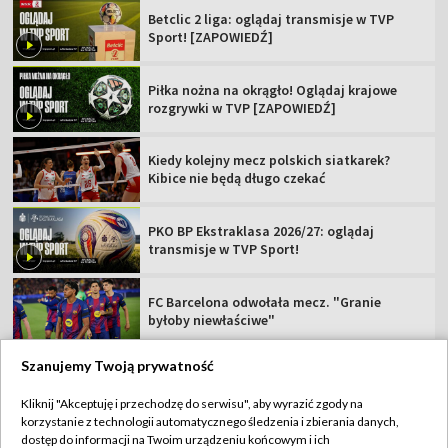
Betclic 2 liga: oglądaj transmisje w TVP
Sport! [ZAPOWIEDŹ]
Piłka nożna na okrągło! Oglądaj krajowe
rozgrywki w TVP [ZAPOWIEDŹ]
Kiedy kolejny mecz polskich siatkarek?
Kibice nie będą długo czekać
PKO BP Ekstraklasa 2026/27: oglądaj
transmisje w TVP Sport!
FC Barcelona odwołała mecz. "Granie
byłoby niewłaściwe"
Szanujemy Twoją prywatność
Kliknij "Akceptuję i przechodzę do serwisu", aby wyrazić zgody na
korzystanie z technologii automatycznego śledzenia i zbierania danych,
TVP
dostęp do informacji na Twoim urządzeniu końcowym i ich