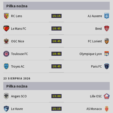
Piłka nożna
RC Lens
AJ Auxerre
15:15
Le Mans FC
Brest
18:45
OGC Nice
FC Lorient
18:45
Toulouse FC
Olympique Lyon
18:45
Troyes AC
Paris FC
18:45
23 SIERPNIA 2026
Piłka nożna
Angers SCO
Lille OSC
13:00
Le Havre
AS Monaco
15:15