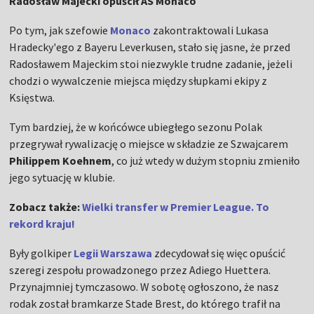
Radosław Majecki opuścił AS Monaco
Po tym, jak szefowie
Monaco
zakontraktowali Lukasa
Hradecky'ego z Bayeru Leverkusen, stało się jasne, że przed
Radosławem Majeckim stoi niezwykle trudne zadanie, jeżeli
chodzi o wywalczenie miejsca między słupkami ekipy z
Księstwa.
Tym bardziej, że w końcówce ubiegłego sezonu Polak
przegrywał rywalizację o miejsce w składzie ze Szwajcarem
Philippem Koehnem
, co już wtedy w dużym stopniu zmieniło
jego sytuację w klubie.
Zobacz także:
Wielki transfer w Premier League. To
rekord kraju!
Były golkiper
Legii Warszawa
zdecydował się więc opuścić
szeregi zespołu prowadzonego przez Adiego Huettera.
Przynajmniej tymczasowo. W sobotę ogłoszono, że nasz
rodak został bramkarze Stade Brest, do którego trafił na