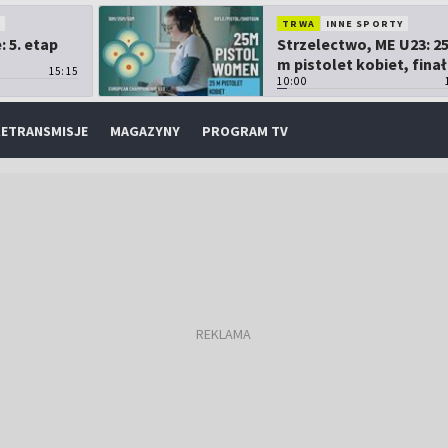
O
TRWA
INNE SPORTY
 5. etap
Strzelectwo, ME U23: 2
m pistolet kobiet, finał
15:15
10:00
ETRANSMISJE
MAGAZYNY
PROGRAM TV