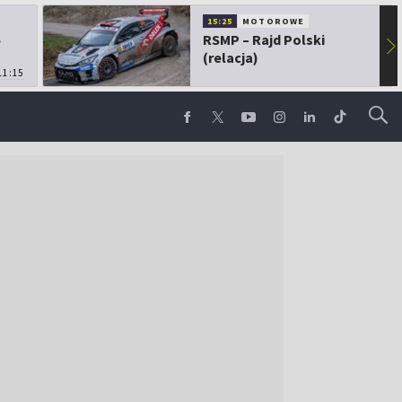
15:25
MOTOROWE
5
RSMP – Rajd Polski
▶
(relacja)
11:15