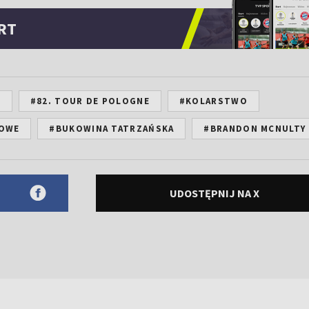
RT
E
#82. TOUR DE POLOGNE
#KOLARSTWO
OWE
#BUKOWINA TATRZAŃSKA
#BRANDON MCNULTY
UDOSTĘPNIJ NA X