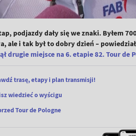
tap, podjazdy dały się we znaki. Byłem 70
 ale i tak był to dobry dzień – powiedział
jął drugie miejsce na 6. etapie 82. Tour de 
wdź trasę, etapy i plan transmisji!
isz wiedzieć o wyścigu
przed Tour de Pologne