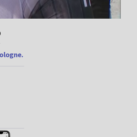
0
Pologne.