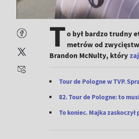
T
o był bardzo trudny e
metrów od zwycięstwa,
Brandon McNulty, który
za
Tour de Pologne w TVP. Spra
82. Tour de Pologne: to mus
To koniec. Majka zaskoczył 