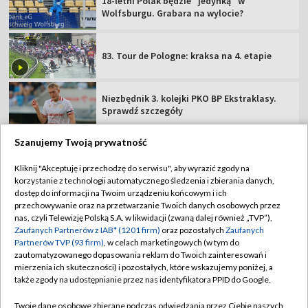
18-letni Polak będzie "jedynką" w
Wolfsburgu. Grabara na wylocie?
83. Tour de Pologne: kraksa na 4. etapie
Niezbędnik 3. kolejki PKO BP Ekstraklasy.
Sprawdź szczegóły
Szanujemy Twoją prywatność
Kliknij "Akceptuję i przechodzę do serwisu", aby wyrazić zgody na
korzystanie z technologii automatycznego śledzenia i zbierania danych,
TVP
dostęp do informacji na Twoim urządzeniu końcowym i ich
Abonament TVP
Regulamin TVP
przechowywanie oraz na przetwarzanie Twoich danych osobowych przez
nas, czyli Telewizję Polską S.A. w likwidacji (zwaną dalej również „TVP”),
Polityka prywatności
Sklep TVP
Zaufanych Partnerów z IAB* (1201 firm)
oraz pozostałych
Zaufanych
Partnerów TVP (93 firm)
, w celach marketingowych (w tym do
Biuro Reklamy
Moje zgody
zautomatyzowanego dopasowania reklam do Twoich zainteresowań i
mierzenia ich skuteczności) i pozostałych, które wskazujemy poniżej, a
Oferta Handlowa
Biuro reklamy
także zgody na udostępnianie przez nas identyfikatora PPID do Google.
Telegazeta ogłoszenia
Kontakt
Twoje dane osobowe zbierane podczas odwiedzania przez Ciebie naszych