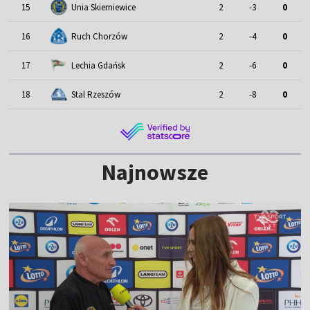
15
Unia Skierniewice
2
-3
0
16
Ruch Chorzów
2
-4
0
17
Lechia Gdańsk
2
-6
0
18
Stal Rzeszów
2
-8
0
Najnowsze