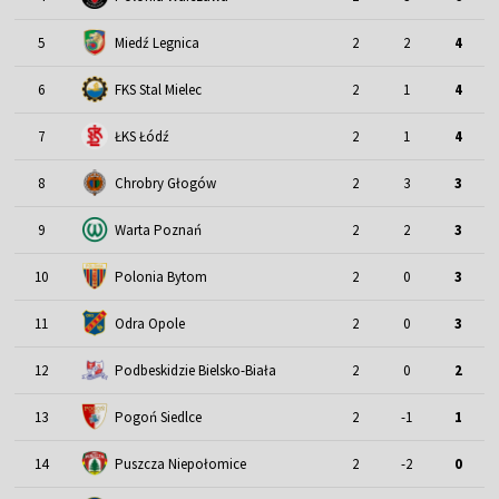
5
Miedź Legnica
2
2
4
6
FKS Stal Mielec
2
1
4
7
ŁKS Łódź
2
1
4
8
Chrobry Głogów
2
3
3
9
Warta Poznań
2
2
3
10
Polonia Bytom
2
0
3
11
Odra Opole
2
0
3
12
Podbeskidzie Bielsko-Biała
2
0
2
13
Pogoń Siedlce
2
-1
1
14
Puszcza Niepołomice
2
-2
0