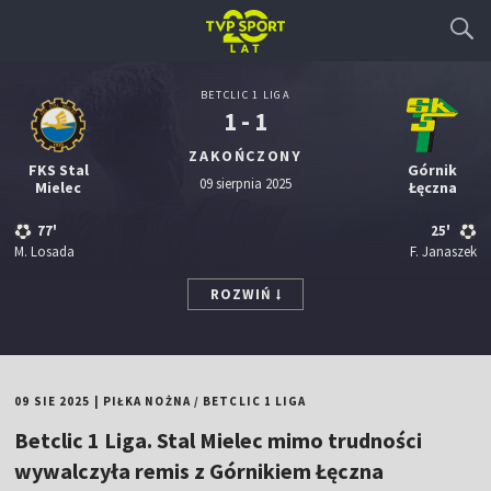
BETCLIC 1 LIGA
1 - 1
ZAKOŃCZONY
FKS Stal
Górnik
09 sierpnia 2025
Mielec
Łęczna
77'
25'
M. Losada
F. Janaszek
ROZWIŃ
09 SIE 2025
|
PIŁKA NOŻNA
/
BETCLIC 1 LIGA
Betclic 1 Liga. Stal Mielec mimo trudności
wywalczyła remis z Górnikiem Łęczna