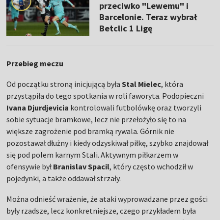
przeciwko "Lewemu" i
Barcelonie. Teraz wybrał
Betclic 1 Ligę
Przebieg meczu
Od początku stroną inicjującą była
Stal Mielec
, która
przystąpiła do tego spotkania w roli faworyta. Podopieczni
Ivana Djurdjevicia
kontrolowali futbolówkę oraz tworzyli
sobie sytuacje bramkowe, lecz nie przełożyło się to na
większe zagrożenie pod bramką rywala. Górnik nie
pozostawał dłużny i kiedy odzyskiwał piłkę, szybko znajdował
się pod polem karnym Stali. Aktywnym piłkarzem w
ofensywie był
Branislav Spacil
, który często wchodził w
pojedynki, a także oddawał strzały.
Można odnieść wrażenie, że ataki wyprowadzane przez gości
były rzadsze, lecz konkretniejsze, czego przykładem była