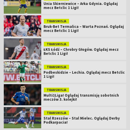
Unia Skierniewice – Arka Gdynia. Oglądaj
mecz Betclic 1 Ligi!
TRANSMISJA
Bruk-Bet Termalica – Warta Poznań. Oglądaj
mecz Betclic 1 Ligi!
TRANSMISJA
ŁKS Łódź – Chrobry Głogów. Oglądaj mecz
Betclic 1 Ligi!
TRANSMISJA
Podbeskidzie – Lechia. Oglądaj mecz Betclic
1 Ligi!
TRANSMISJA
Multi1Liga! Oglądaj transmisję sobotnich
meczów 3. kolejki!
TRANSMISJA
Stal Rzeszów – Stal Mielec. Oglądaj Derby
Podkarpacia!