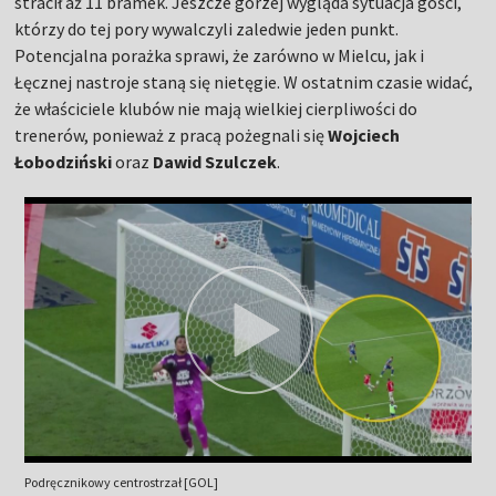
stracił aż 11 bramek. Jeszcze gorzej wygląda sytuacja gości,
którzy do tej pory wywalczyli zaledwie jeden punkt.
Potencjalna porażka sprawi, że zarówno w Mielcu, jak i
Łęcznej nastroje staną się nietęgie. W ostatnim czasie widać,
że właściciele klubów nie mają wielkiej cierpliwości do
trenerów, ponieważ z pracą pożegnali się
Wojciech
Łobodziński
oraz
Dawid Szulczek
.
Podręcznikowy centrostrzał [GOL]