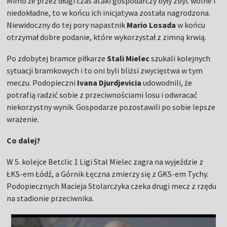
Mimo że przez długi czas ataki gospodarczy były zbyt wolne i
niedokładne, to w końcu ich inicjatywa została nagrodzona.
Niewidoczny do tej pory napastnik
Mario Losada
w końcu
otrzymał dobre podanie, które wykorzystał z zimną krwią.
Po zdobytej bramce piłkarze
Stali Mielec
szukali kolejnych
sytuacji bramkowych i to oni byli bliżsi zwycięstwa w tym
meczu. Podopieczni
Ivana Djurdjevicia
udowodnili, że
potrafią radzić sobie z przeciwnościami losu i odwracać
niekorzystny wynik. Gospodarze pozostawili po sobie lepsze
wrażenie.
Co dalej?
W 5. kolejce Betclic 1 Ligi Stal Mielec zagra na wyjeździe z
ŁKS-em Łódź, a Górnik Łęczna zmierzy się z GKS-em Tychy.
Podopiecznych Macieja Stolarczyka czeka drugi mecz z rzędu
na stadionie przeciwnika.