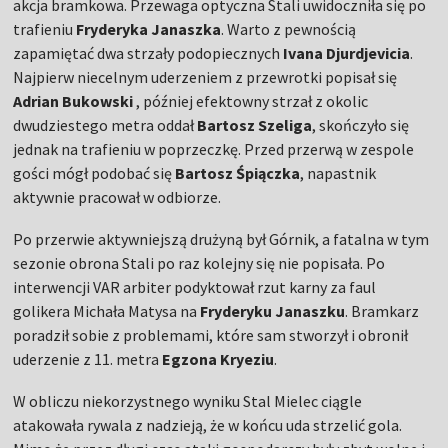
akcja bramkowa. Przewaga optyczna Stali uwidoczniła się po
trafieniu
Fryderyka Janaszka
. Warto z pewnością
zapamiętać dwa strzały podopiecznych
Ivana Djurdjevicia
.
Najpierw niecelnym uderzeniem z przewrotki popisał się
Adrian Bukowski
, później efektowny strzał z okolic
dwudziestego metra oddał
Bartosz Szeliga
, skończyło się
jednak na trafieniu w poprzeczkę. Przed przerwą w zespole
gości mógł podobać się
Bartosz Śpiączka
, napastnik
aktywnie pracował w odbiorze.
Po przerwie aktywniejszą drużyną był Górnik, a fatalna w tym
sezonie obrona Stali po raz kolejny się nie popisała. Po
interwencji VAR arbiter podyktował rzut karny za faul
golikera Michała Matysa na
Fryderyku Janaszku
. Bramkarz
poradził sobie z problemami, które sam stworzył i obronił
uderzenie z 11. metra
Egzona Kryeziu
.
W obliczu niekorzystnego wyniku Stal Mielec ciągle
atakowała rywala z nadzieją, że w końcu uda strzelić gola.