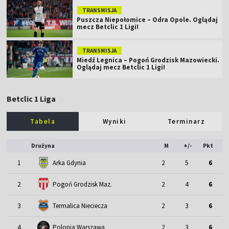
TRANSMISJA
Puszcza Niepołomice – Odra Opole. Oglądaj
mecz Betclic 1 Ligi!
TRANSMISJA
Miedź Legnica – Pogoń Grodzisk Mazowiecki.
Oglądaj mecz Betclic 1 Ligi!
Betclic 1 Liga
Tabela
Wyniki
Terminarz
Drużyna
M
+/-
Pkt
1
Arka Gdynia
2
5
6
2
Pogoń Grodzisk Maz.
2
4
6
3
Termalica Nieciecza
2
3
6
4
Polonia Warszawa
2
3
6